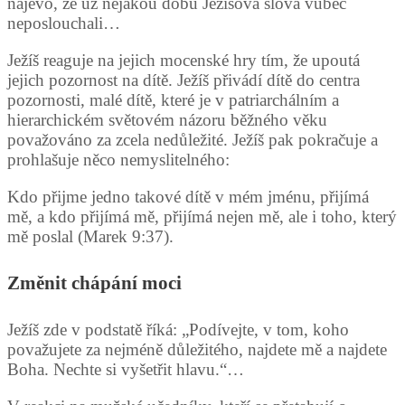
najevo, že už nějakou dobu Ježíšova slova vůbec
neposlouchali…
Ježíš reaguje na jejich mocenské hry tím, že upoutá
jejich pozornost na dítě. Ježíš přivádí dítě do centra
pozornosti, malé dítě, které je v patriarchálním a
hierarchickém světovém názoru běžného věku
považováno za zcela nedůležité. Ježíš pak pokračuje a
prohlašuje něco nemyslitelného:
Kdo přijme jedno takové dítě v mém jménu, přijímá
mě, a kdo přijímá mě, přijímá nejen mě, ale i toho, který
mě poslal (Marek 9:37).
Změnit chápání moci
Ježíš zde v podstatě říká: „Podívejte, v tom, koho
považujete za nejméně důležitého, najdete mě a najdete
Boha. Nechte si vyšetřit hlavu.“…