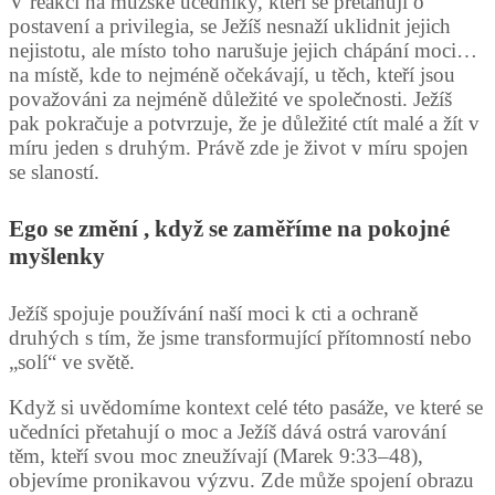
V reakci na mužské učedníky, kteří se přetahují o
postavení a privilegia, se Ježíš nesnaží uklidnit jejich
nejistotu, ale místo toho narušuje jejich chápání moci…
na místě, kde to nejméně očekávají, u těch, kteří jsou
považováni za nejméně důležité ve společnosti. Ježíš
pak pokračuje a potvrzuje, že je důležité ctít malé a žít v
míru jeden s druhým. Právě zde je život v míru spojen
se slaností.
Ego se změní , když se zaměříme na pokojné
myšlenky
Ježíš spojuje používání naší moci k cti a ochraně
druhých s tím, že jsme transformující přítomností nebo
„solí“ ve světě.
Když si uvědomíme kontext celé této pasáže, ve které se
učedníci přetahují o moc a Ježíš dává ostrá varování
těm, kteří svou moc zneužívají (Marek 9:33–48),
objevíme pronikavou výzvu. Zde může spojení obrazu