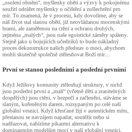
„osolení ohněm“, myšlenky oběti a výzvy k pokojnému
soužití odrážet myšlenky o očištění a zušlechtění pro
mír. To znamená, že v procesu, kdy dovolíme, aby se
náš život stal slanou obětí, již neovládanou mocenskými
hrami, ale zaměřenou na ctění a ochranu druhých,
zejména „malých“, jsou naše egoistické záměry spáleny.
Stejně jako u bojujících učedníků to bude nákladný
proces dekonstrukce našich představ o moci, abychom
mohli skutečně společně ztělesňovat Boží mír…
První se stanou posledními a poslední prvními
Když Ježíšovy komunity ztělesňují struktury, v nichž
jsou poslední první a „malí“ (včetně dětí a zranitelných
dospělých) jsou ctěni, v bezpečí a začleněni, stáváme se
slaným, kořeněným darem, rozsypaným po celé naší
globální vesnici. Když křesťané žijí v autentickém míru,
přestanou se navzájem napadat, soutěžit nebo si
nadřazovat, nabízíme pikantní alternativu k
dominantním modelům moci v naší globální vesnici,