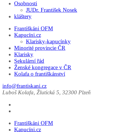
Osobnosti
JUDr. František Nosek
kláštery
Františkáni OFM
Kapucíni.cz
Klarisky-kapucínky
Minorité provincie ČR
Klarisky
Sekulární řád
Ženské kongregace v ČR
Kolafa o františkánství
info@frantiskani.cz
Luboš Kolafa, Žlutická 5, 32300 Plzeň
Františkáni OFM
Kapucíni.cz