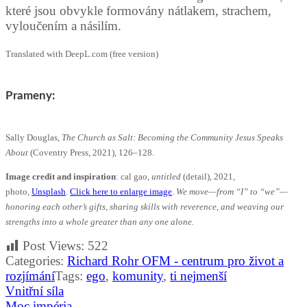
které jsou obvykle formovány nátlakem, strachem,
vyloučením a násilím.
Translated with DeepL.com (free version)
Prameny:
Sally Douglas,
The Church as Salt: Becoming the Community Jesus Speaks
About
(Coventry Press, 2021), 126–128.
Image credit and inspiration
: cal gao,
untitled
(detail), 2021,
photo,
Unsplash
.
Click here to enlarge image
.
We move—from “I” to “we”—
honoring each other’s gifts, sharing skills with reverence, and weaving our
strengths into a whole greater than any one alone.
Post Views:
522
Categories:
Richard Rohr OFM - centrum pro život a
rozjímání
Tags:
ego
,
komunity
,
ti nejmenší
Navigace
Vnitřní síla
pro
Moc impéria