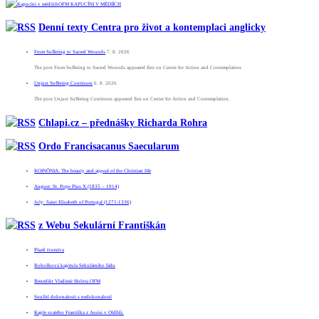
OFM KAPUCÍNI V MÉDIÍCH
Denní texty Centra pro život a kontemplaci anglicky
From Suffering to Sacred Wounds
7. 8. 2026
The post From Suffering to Sacred Wounds appeared first on Center for Action and Contemplation.
Unjust Suffering Continues
6. 8. 2026
The post Unjust Suffering Continues appeared first on Center for Action and Contemplation.
Chlapi.cz – přednášky Richarda Rohra
Ordo Francisacanus Saecularum
KOINÕNIA: The beauty and appeal of the Christian life
August: St. Pope Pius X (1835 – 1914)
July: Saint Elisabeth of Portugal (1271-1336)
z Webu Sekulární Františkán
Píseň tvorstva
Rohožková kapitula Sekulárního řádu
Benedikt Vladimír Holota OFM
Soužití dokonalosti s nedokonalostí
Kaple svatého Františka z Assisi v Oldřiši.