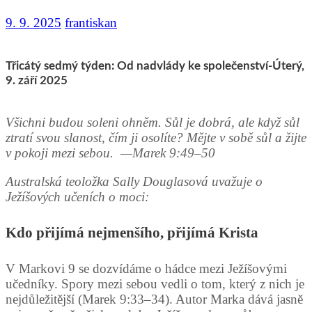
9. 9. 2025
frantiskan
Třicátý sedmý týden: Od nadvlády ke společenství-Úterý,
9. září 2025
Všichni budou soleni ohněm. Sůl je dobrá, ale když sůl
ztratí svou slanost, čím ji osolíte?
Mějte v sobě sůl a žijte
v pokoji mezi sebou. —Marek 9:49–50
Australská teoložka Sally Douglasová uvažuje o
Ježíšových učeních o moci:
Kdo přijímá nejmenšího, přijímá Krista
V Markovi 9 se dozvídáme o hádce mezi Ježíšovými
učedníky. Spory mezi sebou vedli o tom, který z nich je
nejdůležitější (Marek 9:33–34). Autor Marka dává jasně