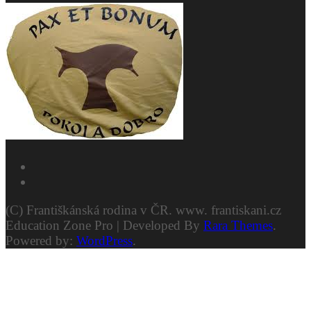
(C) Františkánská rodina v ČR. www. frantiskani.cz
Education Zone Pro | Developed By
Rara Themes
.
Powered by:
WordPress
.