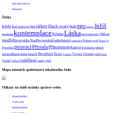
Našel jsem co jsem psal
Křížová cesta
Štítky
Ježíš
ego
církev
bible
Duch svatý
duše
Boží království
Bůh
emoce
kontemplace
Láska
Kristus
Milost
milosrdenství
komunita
modlitba
Naděje
mystika
nenásilí
náboženství
Pokora
pastorace
poušť
Pravé já
proroci
Příroda
Přítomnost
Radost
soucit
Proměna
Solidarita
Stvoření
strach
spravedlnost
Ticho
Trojice
Utrpení
srdce
vděčnost
Tradice
vzkříšení
víra
Vesmír
vztahy
Vtělení
Mapa místních společenství sekulárního řádu
Odkazy na další stránky správce webu
Sekulární františkán
Výpisky z knih
Zahrádka františkána
poezie a povídky