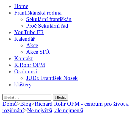
Home
Františkánská rodina
Sekulární františkán
Proč Sekulární řád
YouTube FR
Kalendář
Akce
Akce SFŘ
Kontakt
R.Rohr OFM
Osobnosti
JUDr. František Nosek
kláštery
Vyhledávání
Domů
>
Blog
>
Richard Rohr OFM - centrum pro život a
rozjímání
>
Ne největší, ale nejmenší