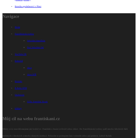
Kronika společenství v Plzni
Navigace
Home
Františkánská rodina
Sekulární františkán
Proč Sekulární řád
YouTube FR
Kalendář
Akce
Akce SFŘ
Kontakt
R.Rohr OFM
Osobnosti
JUDr. František Nosek
kláštery
Můj cíl na webu frantiskani.cz
Někdy si to neuvědomujeme jak hodně sv. František z Assisi ovlivnil celou církev. Do Františkánské rodiny patří mnoho řeholních řádů
mužských i ženských a mnoho různých institucí. Pokusím se postupem času vykreslit celou její pestrost. Luboš Kolafa