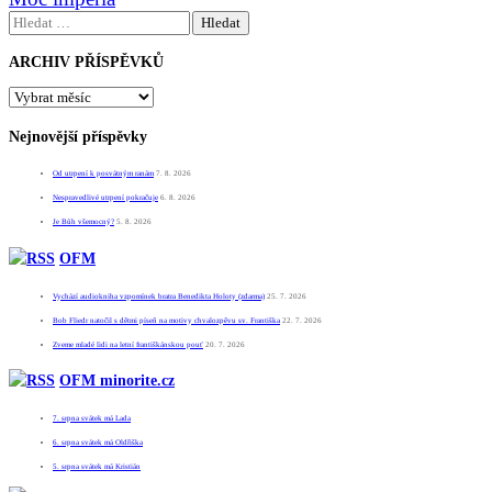
příspěvek
Vyhledávání
ARCHIV PŘÍSPĚVKŮ
ARCHIV
PŘÍSPĚVKŮ
Nejnovější příspěvky
Od utrpení k posvátným ranám
7. 8. 2026
Nespravedlivé utrpení pokračuje
6. 8. 2026
Je Bůh všemocný?
5. 8. 2026
OFM
Vychází audiokniha vzpomínek bratra Benedikta Holoty (zdarma)
25. 7. 2026
Bob Fliedr natočil s dětmi píseň na motivy chvalozpěvu sv. Františka
22. 7. 2026
Zveme mladé lidi na letní františkánskou pouť
20. 7. 2026
OFM minorite.cz
7. srpna svátek má Lada
6. srpna svátek má Oldřiška
5. srpna svátek má Kristián