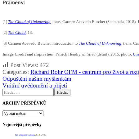
Prameny:
[1]
The Cloud of Unknowing
, trans. Carmen Acevedo Butcher (Shambala, 2018), 
[2]
The Cloud
, 13.
[3] Carmen Acevedo Butcher, introduction to
The Cloud of Unknowing
, trans. C
Image Credit and inspiration:
Patrick Hendry,
untitled
(detail), 2015, photo,
Uns
Post Views:
472
Categories:
Richard Rohr OFM - centrum pro život a roz
Navigace
Odpuštění našim myšlenkám
pro
Vnitřní uvědomění a přijetí
příspěvek
Vyhledávání
ARCHIV PŘÍSPĚVKŮ
ARCHIV
PŘÍSPĚVKŮ
Nejnovější příspěvky
Jób a tajemství utrpení
8. 8. 2026