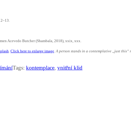
12–13.
armen Acevedo Butcher (Shambala, 2018), xxix, xxx.
plash
.
Click here to enlarge image
.
A person stands in a contemplative „just this“ 
jímání
Tags:
kontemplace
,
vnitřní klid