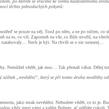
 Bohem, po kterém se vracíme ke svému každodennímu živo
omocí těchto jednoduchých pokynů:
třeď se pouze na něj. Touž po něm, a ne po ničem, co stvo
eň na to, co víš. Zapomeň na vše, co Bůh stvořil, na všechn
 natahovaly… Nech je být. Na chvíli se o nic nestarej…
Nemůžeš vědět, jak moc… Tak přestaň váhat. Dělej tuto pr
ný zážitek „nevědění“, který se při tomto druhu modlitby o
mnotu, jako mrak nevědění. Nebudete vědět, co to je. Budet
 budou vždy mezi vámi a vaším Bohem, ať uděláte cokoli. 