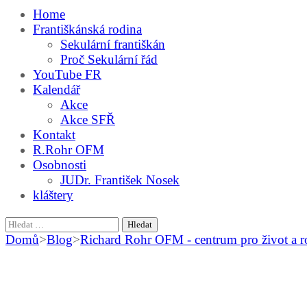
Home
Františkánská rodina
Sekulární františkán
Proč Sekulární řád
YouTube FR
Kalendář
Akce
Akce SFŘ
Kontakt
R.Rohr OFM
Osobnosti
JUDr. František Nosek
kláštery
Vyhledávání
Domů
>
Blog
>
Richard Rohr OFM - centrum pro život a r