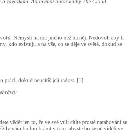
tu a závazkům. Anonymní autor knihy The Cloud
řil. Nemysli na nic jiného než na něj. Nedovol, aby ti
y, kdo existují, a na vše, co se děje ve světě, dokud se
áci, dokud neucítíš její radost. [1]
dehrává:
e vědět jen to, že ve své vůli cítíte prosté natahování se
Vždy vám budou bránit v tom, abyste ho jasně viděli ve