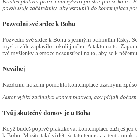
Kontemplativní praxe nám vytváří prostor pro setkání s
povzbuzuje začátečníky, aby vstoupili do kontemplace p
Pozvedni své srdce k Bohu
Pozvedni své srdce k Bohu s jemným pohnutím lásky. Sous
mysl a vůle zaplavilo cokoli jiného. A takto na to. Zapom
tvé myšlenky a emoce nesoustředí na to, aby se k něčemu
Neváhej
Každému na zemi pomohla kontemplace úžasnými způsoby. 
Autor vybízí začínající kontemplativce, aby přijali dočas
Tvůj skutečný domov je u Boha
Když budeš poprvé praktikovat kontemplaci, zažiješ jen te
k Bohu. Musíte také vědět, že tato temnota a tento mrak