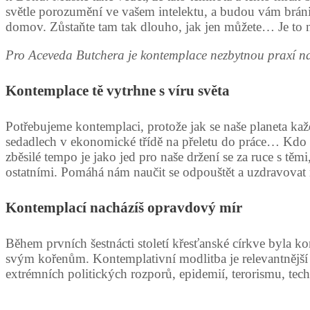
světle porozumění ve vašem intelektu, a budou vám bránit v
domov. Zůstaňte tam tak dlouho, jak jen můžete… Je to ne
Pro Aceveda Butchera je kontemplace nezbytnou praxí na
Kontemplace tě vytrhne s víru světa
Potřebujeme kontemplaci, protože jak se naše planeta každ
sedadlech v ekonomické třídě na přeletu do práce… Kdo 
zběsilé tempo je jako jed pro naše držení se za ruce s t
ostatními. Pomáhá nám naučit se odpouštět a uzdravovat
Kontemplací nacházíš opravdový mír
Během prvních šestnácti století křesťanské církve byla ko
svým kořenům. Kontemplativní modlitba je relevantnější n
extrémních politických rozporů, epidemií, terorismu, tech