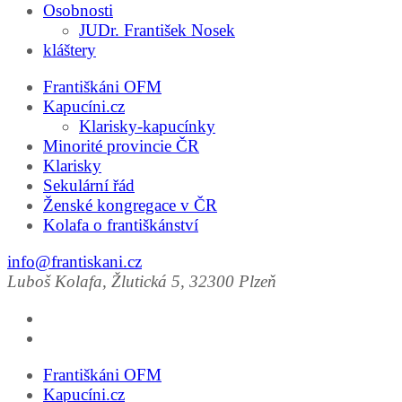
Osobnosti
JUDr. František Nosek
kláštery
Františkáni OFM
Kapucíni.cz
Klarisky-kapucínky
Minorité provincie ČR
Klarisky
Sekulární řád
Ženské kongregace v ČR
Kolafa o františkánství
info@frantiskani.cz
Luboš Kolafa, Žlutická 5, 32300 Plzeň
Františkáni OFM
Kapucíni.cz