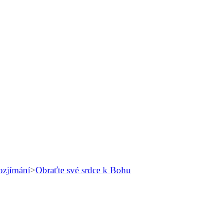
ozjímání
>
Obraťte své srdce k Bohu