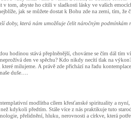
 tom, abyste ho cítili v sladkosti lásky ve vašich emocích.
jblíže, jak se můžete dostat k Bohu zde na zemi, tím, že č
ší doby, která nám umožňuje čelit náročným podmínkám naš
ou hodinou stává přeplněnější, chováme se čím dál tím více
neprožívá den ve spěchu? Kdo nikdy necítí tlak na výkon?
ěmi, které milujeme. A právě zde přichází na řadu kontempl
 naše duše….
ntemplativní modlitba cílem křesťanské spirituality a nyní
ež kdykoli předtím. Stále více z nás praktikuje tuto star
nologie, přelidnění, hluku, nerovnosti a církve, která potř