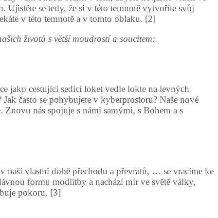
 Ujistěte se tedy, že si v této temnotě vytvoříte svůj
ekáte v této temnotě a v tomto oblaku. [2]
ich životů s větší moudrostí a soucitem:
 jako cestující sedící loket vedle lokte na levných
 Jak často se pohybujete v kyberprostoru? Naše nové
ace. Znovu nás spojuje s námi samými, s Bohem a s
, v naší vlastní době přechodu a převratů, … se vracíme ke
odávnou formu modlitby a nachází mír ve světě války,
ebuje pokoru. [3]