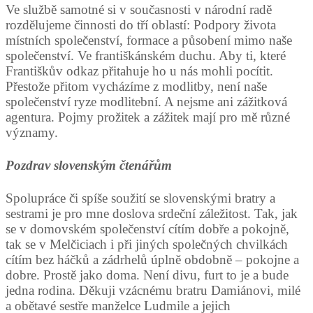
Ve službě samotné si v současnosti v národní radě
rozdělujeme činnosti do tří oblastí: Podpory života
místních společenství, formace a působení mimo naše
společenství. Ve františkánském duchu. Aby ti, které
Františkův odkaz přitahuje ho u nás mohli pocítit.
Přestože přitom vycházíme z modlitby, není naše
společenství ryze modlitební. A nejsme ani zážitková
agentura. Pojmy prožitek a zážitek mají pro mě různé
významy.
Pozdrav slovenským čtenářům
Spolupráce či spíše soužití se slovenskými bratry a
sestrami je pro mne doslova srdeční záležitost. Tak, jak
se v domovském společenství cítím dobře a pokojně,
tak se v Melčiciach i při jiných společných chvilkách
cítím bez háčků a zádrhelů úplně obdobně – pokojne a
dobre. Prostě jako doma. Není divu, furt to je a bude
jedna rodina. Děkuji vzácnému bratru Damiánovi, milé
a obětavé sestře manželce Ludmile a jejich