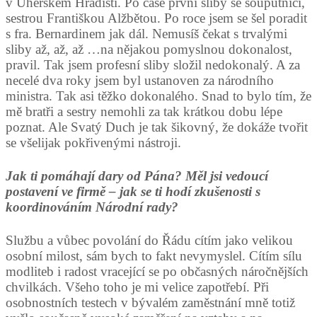
v Uherském Hradišti. Po čase první sliby se souputnicí,
sestrou Františkou Alžbětou. Po roce jsem se šel poradit
s fra. Bernardinem jak dál. Nemusíš čekat s trvalými
sliby až, až, až …na nějakou pomyslnou dokonalost,
pravil. Tak jsem profesní sliby složil nedokonalý. A za
necelé dva roky jsem byl ustanoven za národního
ministra. Tak asi těžko dokonalého. Snad to bylo tím, že
mě bratři a sestry nemohli za tak krátkou dobu lépe
poznat. Ale Svatý Duch je tak šikovný, že dokáže tvořit
se všelijak pokřivenými nástroji.
Jak ti pomáhají dary od Pána? Měl jsi vedoucí
postavení ve firmě – jak se ti hodí zkušenosti s
koordinováním Národní rady?
Službu a vůbec povolání do Řádu cítím jako velikou
osobní milost, sám bych to fakt nevymyslel. Cítím sílu
modliteb i radost vracející se po občasných náročnějších
chvilkách. Všeho toho je mi velice zapotřebí. Při
osobnostních testech v bývalém zaměstnání mně totiž