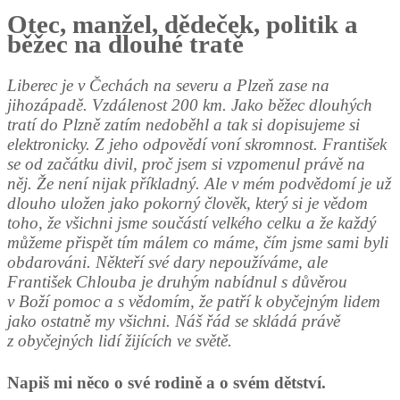
Otec, manžel, dědeček, politik a
běžec na dlouhé tratě
Liberec je v Čechách na severu a Plzeň zase na
jihozápadě. Vzdálenost 200 km. Jako běžec dlouhých
tratí do Plzně zatím nedoběhl a tak si dopisujeme si
elektronicky. Z jeho odpovědí voní skromnost.
František
se od začátku divil, proč jsem si vzpomenul právě na
něj. Že není nijak příkladný. Ale v mém podvědomí je už
dlouho uložen jako pokorný člověk, který si je vědom
toho, že všichni jsme součástí velkého celku a že každý
můžeme přispět tím málem co máme, čím jsme sami byli
obdarováni. Někteří své dary nepoužíváme, ale
František Chlouba je druhým nabídnul s důvěrou
v Boží pomoc a s vědomím, že patří k obyčejným lidem
jako ostatně my všichni. Náš řád se skládá právě
z obyčejných lidí žijících ve světě.
Napiš mi něco o své rodině a o svém dětství.