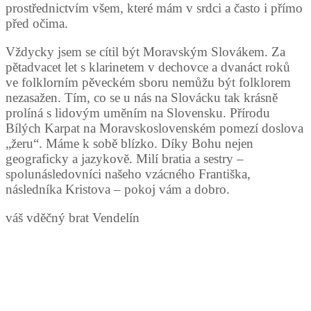
prostřednictvím všem, které mám v srdci a často i přímo
před očima.
Vždycky jsem se cítil být Moravským Slovákem. Za
pětadvacet let s klarinetem v dechovce a dvanáct roků
ve folklorním pěveckém sboru nemůžu být folklorem
nezasažen. Tím, co se u nás na Slovácku tak krásně
prolíná s lidovým uměním na Slovensku. Přírodu
Bílých Karpat na Moravskoslovenském pomezí doslova
„žeru“. Máme k sobě blízko. Díky Bohu nejen
geograficky a jazykově. Milí bratia a sestry –
spolunásledovníci našeho vzácného Františka,
následníka Kristova – pokoj vám a dobro.
váš vděčný brat Vendelín