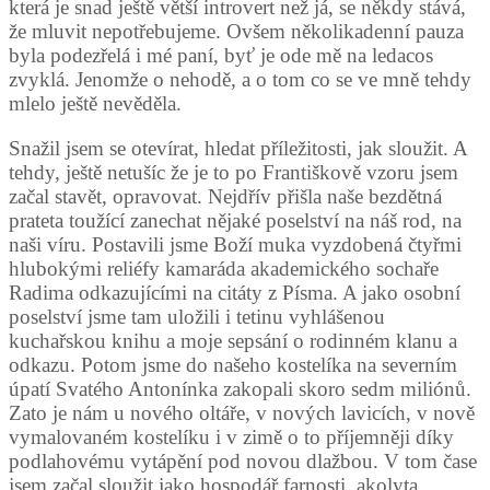
která je snad ještě větší introvert než já, se někdy stává,
že mluvit nepotřebujeme. Ovšem několikadenní pauza
byla podezřelá i mé paní, byť je ode mě na ledacos
zvyklá. Jenomže o nehodě, a o tom co se ve mně tehdy
mlelo ještě nevěděla.
Snažil jsem se otevírat, hledat příležitosti, jak sloužit. A
tehdy, ještě netušíc že je to po Františkově vzoru jsem
začal stavět, opravovat. Nejdřív přišla naše bezdětná
prateta toužící zanechat nějaké poselství na náš rod, na
naši víru. Postavili jsme Boží muka vyzdobená čtyřmi
hlubokými reliéfy kamaráda akademického sochaře
Radima odkazujícími na citáty z Písma. A jako osobní
poselství jsme tam uložili i tetinu vyhlášenou
kuchařskou knihu a moje sepsání o rodinném klanu a
odkazu. Potom jsme do našeho kostelíka na severním
úpatí Svatého Antonínka zakopali skoro sedm miliónů.
Zato je nám u nového oltáře, v nových lavicích, v nově
vymalovaném kostelíku i v zimě o to příjemněji díky
podlahovému vytápění pod novou dlažbou. V tom čase
jsem začal sloužit jako hospodář farnosti, akolyta,