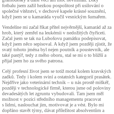
fotbalu jsem zažil hezkou pospolitost při usilování o
společné vítězství, v dechové kapele krásné souznění,
když jsem se u kamaráda vyučil vesnickým šumařem.
Vendelíne mi začal říkat přítel nejvěrnější, kamarád až za
hrob, který zemřel na leukémii v nedožitých čtyřiceti.
Začal jsem se tak na Lubošovu památku podepisovat,
když jsem něco sepisoval. A když jsem později zjistit, že
svatý tohoto jména byl nejen poutník a poustevník, ale
také pastýř, tedy z mého oboru, stal se mi o to bližší a
přijal jsem ho za svého patrona.
Celý profesní život jsem se totiž motal kolem kravských
zadků. Tedy i kolem sviní a ostatních kategorií prasátek.
Nejdříve jako veterinární technik – u nás prostě miškéř,
později v technologické firmě, kterou jsme od poloviny
devadesátých let zgruntu vybudovali. Tam jsem měl
možnost v pozici středního managementu pracovat
s lidmi, naslouchat jim, motivovat je a vést. Bylo mi
dopřáno stavět týmy, dávat příležitost absolventům a