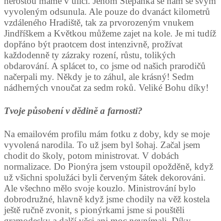
nerostou máme v ulici. Jenom Štěpánka se nám se svým
vyvoleným odsunula. Ale pouze do dvanáct kilometrů
vzdáleného Hradiště, tak za prvorozeným vnukem
Jindříškem a Květkou můžeme zajet na kole. Je mi tudíž
dopřáno být praotcem dost intenzivně, prožívat
každodenně ty zázraky rození, růstu, tolikých
obdarování. A splácet to, co jsme od našich prarodičů
načerpali my. Někdy je to záhul, ale krásný! Sedm
nádherných vnoučat za sedm roků. Veliké Bohu díky!
Tvoje působení v dědině a farnosti?
Na emailovém profilu mám fotku z doby, kdy se moje
vyvolená narodila. To už jsem byl šohaj. Začal jsem
chodit do školy, potom ministrovat. V dobách
normalizace. Do Pionýra jsem vstoupil opožděně, když
už všichni spolužáci byli červeným šátek dekorováni.
Ale všechno mělo svoje kouzlo. Ministrování bylo
dobrodružné, hlavně když jsme chodily na věž kostela
ještě ručně zvonit, s pionýrkami jsme si pouštěli
gramodesky a další věci ani moc nevnímali. Díky