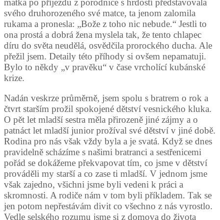
matka po příjezdu z porodnice s hrdostí představovala
svého druhorozeného své matce, ta jenom zalomila
rukama a pronesla: „Bože z toho nic nebude.“ Jestli to
ona prostá a dobrá žena myslela tak, že tento chlapec
díru do světa neudělá, osvědčila prorockého ducha. Ale
přežil jsem. Detaily této příhody si ovšem nepamatuji.
Bylo to někdy „v pravěku“ v čase vrcholící kubánské
krize.
Nadán veskrze průměrně, jsem spolu s bratrem o rok a
čtvrt starším prožil spokojené dětství vesnického kluka.
O pět let mladší sestra měla přirozeně jiné zájmy a o
patnáct let mladší junior prožíval své dětství v jiné době.
Rodina pro nás však vždy byla a je svatá. Když se dnes
pravidelně scházíme s našimi bratranci a sestřenicemi
pořád se dokážeme překvapovat tím, co jsme v dětství
prováděli my starší a co zase ti mladší. V jednom jsme
však zajedno, všichni jsme byli vedeni k práci a
skromnosti. A rodiče nám v tom byli příkladem. Tak se
jen potom nepřestávám divit co všechno z nás vyrostlo.
Vedle selského rozumu jsme si z domova do života