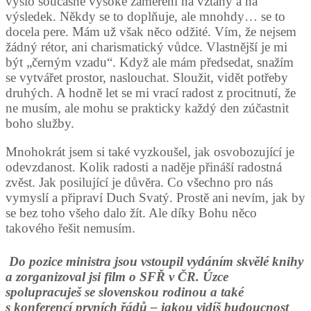
vyšlo současně vysoké zaměření na vztahy a na
výsledek. Někdy se to doplňuje, ale mnohdy… se to
docela pere. Mám už však něco odžité. Vím, že nejsem
žádný rétor, ani charismatický vůdce. Vlastnější je mi
být „černým vzadu“. Když ale mám předsedat, snažím
se vytvářet prostor, naslouchat. Sloužit, vidět potřeby
druhých. A hodně let se mi vrací radost z procitnutí, že
ne musím, ale mohu se prakticky každý den zúčastnit
boho služby.
Mnohokrát jsem si také vyzkoušel, jak osvobozující je
odevzdanost. Kolik radosti a naděje přináší radostná
zvěst. Jak posilující je důvěra. Co všechno pro nás
vymyslí a připraví Duch Svatý. Prostě ani nevím, jak by
se bez toho všeho dalo žít. Ale díky Bohu něco
takového řešit nemusím.
Do pozice ministra jsou vstoupil vydáním skvělé knihy
a zorganizoval jsi film o SFŘ v ČR. Úzce
spolupracuješ se slovenskou rodinou a také
s konferencí prvních řádů – jakou vidíš budoucnost