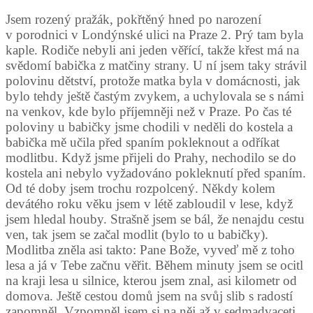
Jsem rozený pražák, pokřtěný hned po narození
v porodnici v Londýnské ulici na Praze 2. Prý tam byla
kaple. Rodiče nebyli ani jeden věřící, takže křest má na
svědomí babička z matčiny strany. U ní jsem taky strávil
polovinu dětství, protože matka byla v domácnosti, jak
bylo tehdy ještě častým zvykem, a uchylovala se s námi
na venkov, kde bylo příjemněji než v Praze. Po čas té
poloviny u babičky jsme chodili v neděli do kostela a
babička mě učila před spaním pokleknout a odříkat
modlitbu. Když jsme přijeli do Prahy, nechodilo se do
kostela ani nebylo vyžadováno pokleknutí před spaním.
Od té doby jsem trochu rozpolcený. Někdy kolem
devátého roku věku jsem v létě zabloudil v lese, když
jsem hledal houby. Strašně jsem se bál, že nenajdu cestu
ven, tak jsem se začal modlit (bylo to u babičky).
Modlitba zněla asi takto: Pane Bože, vyveď mě z toho
lesa a já v Tebe začnu věřit. Během minuty jsem se ocitl
na kraji lesa u silnice, kterou jsem znal, asi kilometr od
domova. Ještě cestou domů jsem na svůj slib s radostí
zapomněl. Vzpomněl jsem si na něj až v sedmadvaceti