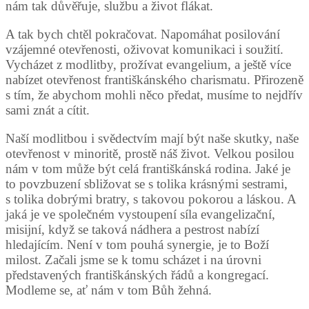
nám tak důvěřuje, službu a život flákat.
A tak bych chtěl pokračovat. Napomáhat posilování
vzájemné otevřenosti, oživovat komunikaci i soužití.
Vycházet z modlitby, prožívat evangelium, a ještě více
nabízet otevřenost františkánského charismatu. Přirozeně
s tím, že abychom mohli něco předat, musíme to nejdřív
sami znát a cítit.
Naší modlitbou i svědectvím mají být naše skutky, naše
otevřenost v minoritě, prostě náš život. Velkou posilou
nám v tom může být celá františkánská rodina. Jaké je
to povzbuzení sbližovat se s tolika krásnými sestrami,
s tolika dobrými bratry, s takovou pokorou a láskou. A
jaká je ve společném vystoupení síla evangelizační,
misijní, když se taková nádhera a pestrost nabízí
hledajícím. Není v tom pouhá synergie, je to Boží
milost. Začali jsme se k tomu scházet i na úrovni
představených františkánských řádů a kongregací.
Modleme se, ať nám v tom Bůh žehná.