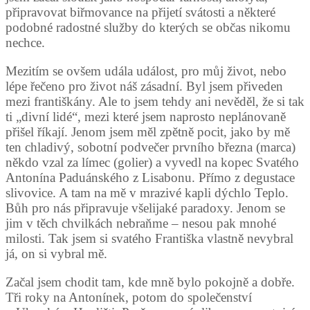
připravovat biřmovance na přijetí svátosti a některé
podobné radostné služby do kterých se občas nikomu
nechce.
Mezitím se ovšem udála událost, pro můj život, nebo
lépe řečeno pro život náš zásadní. Byl jsem přiveden
mezi františkány. Ale to jsem tehdy ani nevěděl, že si tak
ti „divní lidé“, mezi které jsem naprosto neplánovaně
přišel říkají. Jenom jsem měl zpětně pocit, jako by mě
ten chladivý, sobotní podvečer prvního března (marca)
někdo vzal za límec (golier) a vyvedl na kopec Svatého
Antonína Paduánského z Lisabonu. Přímo z degustace
slivovice. A tam na mě v mrazivé kapli dýchlo Teplo.
Bůh pro nás připravuje všelijaké paradoxy. Jenom se
jim v těch chvilkách nebraňme – nesou pak mnohé
milosti. Tak jsem si svatého Františka vlastně nevybral
já, on si vybral mě.
Začal jsem chodit tam, kde mně bylo pokojně a dobře.
Tři roky na Antonínek, potom do společenství