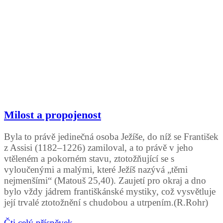
Milost a propojenost
Byla to právě jedinečná osoba Ježíše, do níž se František
z Assisi (1182–1226) zamiloval, a to právě v jeho
vtěleném a pokorném stavu, ztotožňující se s
vyloučenými a malými, které Ježíš nazývá „těmi
nejmenšími“ (Matouš 25,40). Zaujetí pro okraj a dno
bylo vždy jádrem františkánské mystiky, což vysvětluje
její trvalé ztotožnění s chudobou a utrpením.(R.Rohr)
Čti celý příspěvek