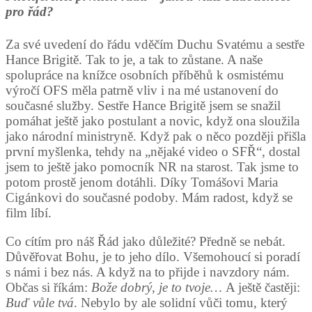
pro řád?
Za své uvedení do řádu vděčím Duchu Svatému a sestře
Hance Brigitě. Tak to je, a tak to zůstane. A naše
spolupráce na knížce osobních příběhů k osmistému
výročí OFS měla patrně vliv i na mé ustanovení do
současné služby. Sestře Hance Brigitě jsem se snažil
pomáhat ještě jako postulant a novic, když ona sloužila
jako národní ministryně. Když pak o něco později přišla
první myšlenka, tehdy na „nějaké video o SFŘ“, dostal
jsem to ještě jako pomocník NR na starost. Tak jsme to
potom prostě jenom dotáhli. Díky Tomášovi Maria
Cigánkovi do současné podoby. Mám radost, když se
film líbí.
Co cítím pro náš Řád jako důležité? Předně se nebát.
Důvěřovat Bohu, je to jeho dílo. Všemohoucí si poradí
s námi i bez nás. A když na to přijde i navzdory nám.
Občas si říkám:
Bože dobrý, je to tvoje…
A ještě častěji:
Buď vůle tvá
. Nebylo by ale solidní vůči tomu, který