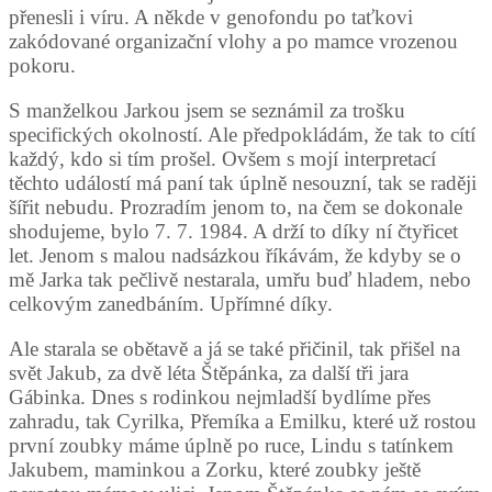
přenesli i víru. A někde v genofondu po taťkovi
zakódované organizační vlohy a po mamce vrozenou
pokoru.
S manželkou Jarkou jsem se seznámil za trošku
specifických okolností. Ale předpokládám, že tak to cítí
každý, kdo si tím prošel. Ovšem s mojí interpretací
těchto událostí má paní tak úplně nesouzní, tak se raději
šířit nebudu. Prozradím jenom to, na čem se dokonale
shodujeme, bylo 7. 7. 1984. A drží to díky ní čtyřicet
let. Jenom s malou nadsázkou říkávám, že kdyby se o
mě Jarka tak pečlivě nestarala, umřu buď hladem, nebo
celkovým zanedbáním. Upřímné díky.
Ale starala se obětavě a já se také přičinil, tak přišel na
svět Jakub, za dvě léta Štěpánka, za další tři jara
Gábinka. Dnes s rodinkou nejmladší bydlíme přes
zahradu, tak Cyrilka, Přemíka a Emilku, které už rostou
první zoubky máme úplně po ruce, Lindu s tatínkem
Jakubem, maminkou a Zorku, které zoubky ještě