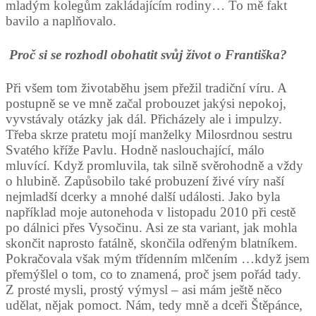
mladým kolegům zakládajícím rodiny… To mě fakt
bavilo a naplňovalo.
Proč si se rozhodl obohatit svůj život o Františka?
Při všem tom životaběhu jsem přežil tradiční víru. A
postupně se ve mně začal probouzet jakýsi nepokoj,
vyvstávaly otázky jak dál. Přicházely ale i impulzy.
Třeba skrze pratetu mojí manželky Milosrdnou sestru
Svatého kříže Pavlu. Hodně naslouchající, málo
mluvící. Když promluvila, tak silně svěrohodně a vždy
o hlubině. Zapůsobilo také probuzení živé víry naší
nejmladší dcerky a mnohé další události. Jako byla
například moje autonehoda v listopadu 2010 při cestě
po dálnici přes Vysočinu. Asi ze sta variant, jak mohla
skončit naprosto fatálně, skončila odřeným blatníkem.
Pokračovala však mým třídenním mlčením …když jsem
přemýšlel o tom, co to znamená, proč jsem pořád tady.
Z prosté mysli, prostý výmysl – asi mám ještě něco
udělat, nějak pomoct. Nám, tedy mně a dceři Štěpánce,