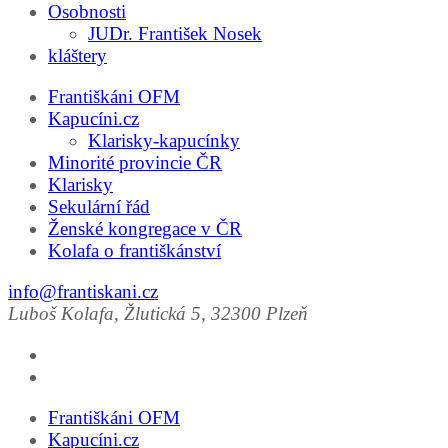
Osobnosti
JUDr. František Nosek
kláštery
Františkáni OFM
Kapucíni.cz
Klarisky-kapucínky
Minorité provincie ČR
Klarisky
Sekulární řád
Ženské kongregace v ČR
Kolafa o františkánství
info@frantiskani.cz
Luboš Kolafa, Žlutická 5, 32300 Plzeň
Františkáni OFM
Kapucíni.cz