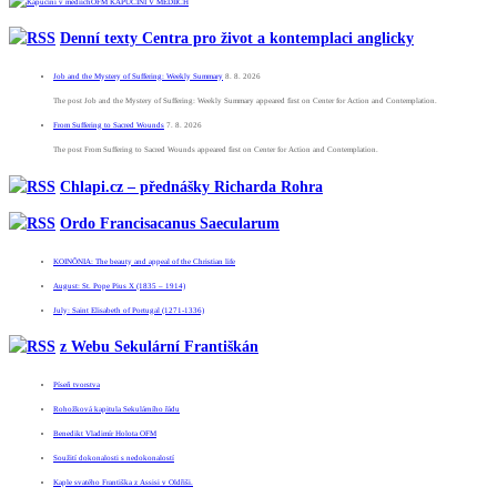
OFM KAPUCÍNI V MÉDIÍCH
Denní texty Centra pro život a kontemplaci anglicky
Job and the Mystery of Suffering: Weekly Summary
8. 8. 2026
The post Job and the Mystery of Suffering: Weekly Summary appeared first on Center for Action and Contemplation.
From Suffering to Sacred Wounds
7. 8. 2026
The post From Suffering to Sacred Wounds appeared first on Center for Action and Contemplation.
Chlapi.cz – přednášky Richarda Rohra
Ordo Francisacanus Saecularum
KOINÕNIA: The beauty and appeal of the Christian life
August: St. Pope Pius X (1835 – 1914)
July: Saint Elisabeth of Portugal (1271-1336)
z Webu Sekulární Františkán
Píseň tvorstva
Rohožková kapitula Sekulárního řádu
Benedikt Vladimír Holota OFM
Soužití dokonalosti s nedokonalostí
Kaple svatého Františka z Assisi v Oldřiši.