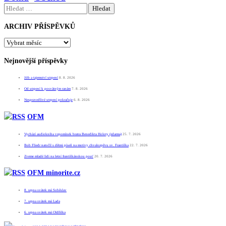
Vyhledávání
ARCHIV PŘÍSPĚVKŮ
ARCHIV
PŘÍSPĚVKŮ
Nejnovější příspěvky
Jób a tajemství utrpení
8. 8. 2026
Od utrpení k posvátným ranám
7. 8. 2026
Nespravedlivé utrpení pokračuje
6. 8. 2026
OFM
Vychází audiokniha vzpomínek bratra Benedikta Holoty (zdarma)
25. 7. 2026
Bob Fliedr natočil s dětmi píseň na motivy chvalozpěvu sv. Františka
22. 7. 2026
Zveme mladé lidi na letní františkánskou pouť
20. 7. 2026
OFM minorite.cz
8. srpna svátek má Soběslav
7. srpna svátek má Lada
6. srpna svátek má Oldřiška