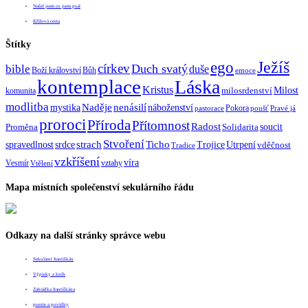
Našel jsem co jsem psal
Křížová cesta
Štítky
Ježíš
ego
církev
bible
Duch svatý
duše
Boží království
Bůh
emoce
kontemplace
Láska
Kristus
Milost
milosrdenství
komunita
modlitba
Naděje
mystika
nenásilí
náboženství
Pokora
pastorace
poušť
Pravé já
proroci
Příroda
Přítomnost
Radost
soucit
Proměna
Solidarita
Stvoření
strach
spravedlnost
Ticho
Trojice
Utrpení
srdce
vděčnost
Tradice
vzkříšení
víra
Vesmír
vztahy
Vtělení
Mapa místních společenství sekulárního řádu
Odkazy na další stránky správce webu
Sekulární františkán
Výpisky z knih
Zahrádka františkána
poezie a povídky