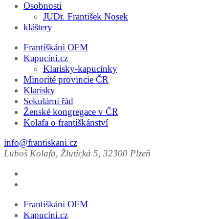
Osobnosti
JUDr. František Nosek
kláštery
Františkáni OFM
Kapucíni.cz
Klarisky-kapucínky
Minorité provincie ČR
Klarisky
Sekulární řád
Ženské kongregace v ČR
Kolafa o františkánství
info@frantiskani.cz
Luboš Kolafa, Žlutická 5, 32300 Plzeň
Františkáni OFM
Kapucíni.cz