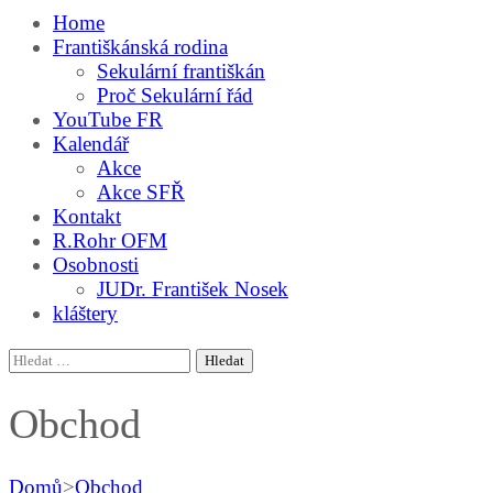
Home
Františkánská rodina
Sekulární františkán
Proč Sekulární řád
YouTube FR
Kalendář
Akce
Akce SFŘ
Kontakt
R.Rohr OFM
Osobnosti
JUDr. František Nosek
kláštery
Vyhledávání
Obchod
Domů
>
Obchod