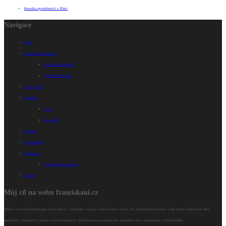
Kronika společenství v Plzni
Navigace
Home
Františkánská rodina
Sekulární františkán
Proč Sekulární řád
YouTube FR
Kalendář
Akce
Akce SFŘ
Kontakt
R.Rohr OFM
Osobnosti
JUDr. František Nosek
kláštery
Můj cíl na webu frantiskani.cz
Někdy si to neuvědomujeme jak hodně sv. František z Assisi ovlivnil celou církev. Do Františkánské rodiny patří mnoho řeholních řádů
mužských i ženských a mnoho různých institucí. Pokusím se postupem času vykreslit celou její pestrost. Luboš Kolafa