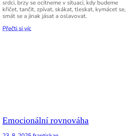
srdci, brzy se ocitneme v situaci, kdy budeme
křičet, tančit, zpívat, skákat, tleskat, kymácet se,
smát se a jinak jásat a oslavovat.
Přečti si víc
Emocionální rovnováha
23. 8. 2025
frantiskan