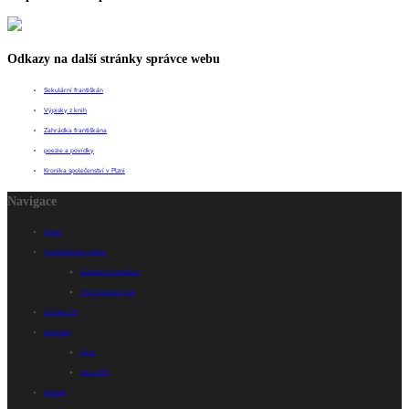
Odkazy na další stránky správce webu
Sekulární františkán
Výpisky z knih
Zahrádka františkána
poezie a povídky
Kronika společenství v Plzni
Navigace
Home
Františkánská rodina
Sekulární františkán
Proč Sekulární řád
YouTube FR
Kalendář
Akce
Akce SFŘ
Kontakt