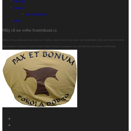
R.Rohr OFM
Osobnosti
JUDr. František Nosek
kláštery
Můj cíl na webu frantiskani.cz
Někdy si to neuvědomujeme jak hodně sv. František z Assisi ovlivnil celou církev. Do Františkánské rodiny patří mnoho řeholních
řádů mužských i ženských a mnoho různých institucí. Pokusím se postupem času vykreslit celou její pestrost. Luboš Kolafa