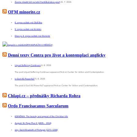
Zveme mladé lidi na letní františkánskou pouť
20. 7. 2026
OFM minorite.cz
6. srpna svátek má Oldřiška
5. srpna svátek má Kristián
Dnes je 4. srpna svátek má Dominik
OFM KAPUCÍNI V MÉDIÍCH
Denní texty Centra pro život a kontemplaci anglicky
Unjust Suffering Continues
6. 8. 2026
The post Unjust Suffering Continues appeared first on Center for Action and Contemplation.
Is God All Powerful?
5. 8. 2026
The post Is God All Powerful? appeared first on Center for Action and Contemplation.
Chlapi.cz – přednášky Richarda Rohra
Ordo Francisacanus Saecularum
KOINÕNIA: The beauty and appeal of the Christian life
August: St. Pope Pius X (1835 – 1914)
July: Saint Elisabeth of Portugal (1271-1336)