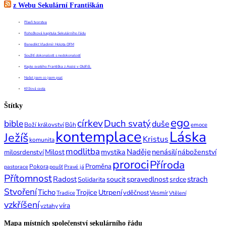
z Webu Sekulární Františkán
Píseň tvorstva
Rohožková kapitula Sekulárního řádu
Benedikt Vladimír Holota OFM
Soužití dokonalosti s nedokonalostí
Kaple svatého Františka z Assisi v Oldřiši.
Našel jsem co jsem psal
Křížová cesta
Štítky
ego
církev
Duch svatý
bible
duše
Boží království
Bůh
emoce
kontemplace
Láska
Ježíš
Kristus
komunita
modlitba
Naděje
nenásilí
Milost
mystika
náboženství
milosrdenství
proroci
Příroda
Proměna
Pokora
pastorace
poušť
Pravé já
Přítomnost
Radost
strach
soucit
spravedlnost
srdce
Solidarita
Stvoření
Ticho
Trojice
Utrpení
vděčnost
Vesmír
Tradice
Vtělení
vzkříšení
víra
vztahy
Mapa místních společenství sekulárního řádu