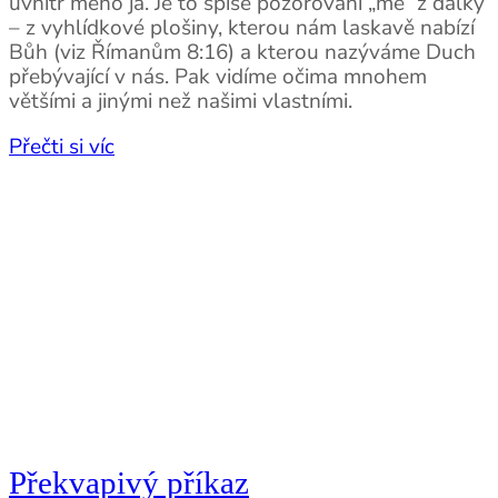
uvnitř mého já. Je to spíše pozorování „mě“ z dálky
– z vyhlídkové plošiny, kterou nám laskavě nabízí
Bůh (viz Římanům 8:16) a kterou nazýváme Duch
přebývající v nás. Pak vidíme očima mnohem
většími a jinými než našimi vlastními.
Přečti si víc
Překvapivý příkaz