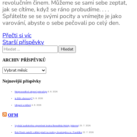
revolučním činem. Můžeme se sami sebe zeptat,
jak se cítíme, když se ráno probudíme. . . .
Spřátelte se se svými pocity a vnímejte je jako
varování, abyste o sebe pečovali po celý den.
Přečti si víc
Navigace
Starší příspěvky
pro
Vyhledávání
příspěvky
ARCHIV PŘÍSPĚVKŮ
ARCHIV
PŘÍSPĚVKŮ
Nejnovější příspěvky
Nespravedlivé utrpení pokračuje
6. 8. 2026
Je Bůh všemocný?
5. 8. 2026
Utrpení a mlčení
4. 8. 2026
OFM
Vychází audiokniha vzpomínek bratra Benedikta Holoty (zdarma)
25. 7. 2026
Bob Fliedr natočil s dětmi píseň na motivy chvalozpěvu sv. Františka
22. 7. 2026