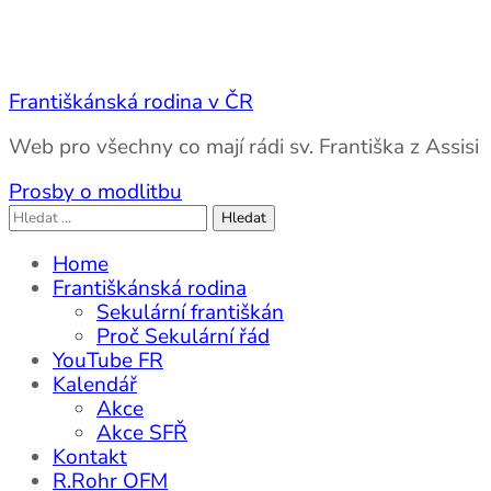
Františkánská rodina v ČR
Web pro všechny co mají rádi sv. Františka z Assisi
Prosby o modlitbu
Vyhledávání
Home
Františkánská rodina
Sekulární františkán
Proč Sekulární řád
YouTube FR
Kalendář
Akce
Akce SFŘ
Kontakt
R.Rohr OFM