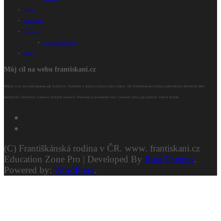
Kontakt
R.Rohr OFM
Osobnosti
JUDr. František Nosek
kláštery
Můj cíl na webu frantiskani.cz
Někdy si to neuvědomujeme jak hodně sv. František z Assisi ovlivnil celou církev. Do Františkánské rodiny patří mnoho řeholních řádů
mužských i ženských a mnoho různých institucí. Pokusím se postupem času vykreslit celou její pestrost. Luboš Kolafa
(C) Františkánská rodina v ČR. www. frantiskani.cz
Education Zone Pro | Developed By
Rara Themes
.
Powered by:
WordPress
.