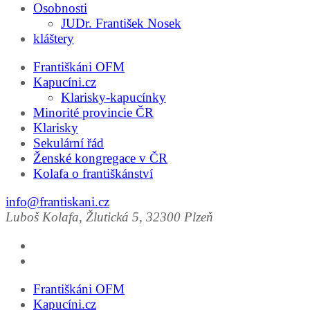
Osobnosti
JUDr. František Nosek
kláštery
Františkáni OFM
Kapucíni.cz
Klarisky-kapucínky
Minorité provincie ČR
Klarisky
Sekulární řád
Ženské kongregace v ČR
Kolafa o františkánství
info@frantiskani.cz
Luboš Kolafa, Žlutická 5, 32300 Plzeň
Františkáni OFM
Kapucíni.cz