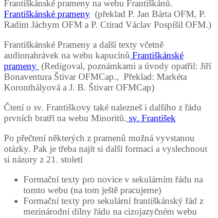
Františkánské prameny na webu Františkánů.
Františkánské prameny
(překlad P. Jan Bárta OFM, P.
Radim Jáchym OFM a P. Ctirad Václav Pospíšil OFM.)
Františkánské Prameny a další texty včetně
audionahrávek na webu kapucínů
Františkánské
prameny
(Redigoval, poznámkami a úvody opatřil: Jiří
Bonaventura Štivar OFMCap., Překlad: Markéta
Koronthályová a J. B. Štivarr OFMCap)
Čtení o sv. Františkovy také nalezneš i dalšího z řádu
prvních bratří na webu Minoritů.
sv. František
Po přečtení některých z pramenů možná vyvstanou
otázky. Pak je třeba najít si další formaci a vyslechnout
si názory z 21. století
Formační texty pro novice v sekulárním řádu na
tomto webu (na tom ještě pracujeme)
Formační texty pro sekulární františkánský řád z
mezinárodní dílny řádu na cizojazyčném webu