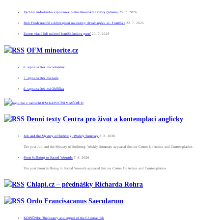
Vychází audiokniha vzpomínek bratra Benedikta Holoty (zdarma)
25. 7. 2026
Bob Fliedr natočil s dětmi píseň na motivy chvalozpěvu sv. Františka
22. 7. 2026
Zveme mladé lidi na letní františkánskou pouť
20. 7. 2026
OFM minorite.cz
8. srpna svátek má Soběslav
7. srpna svátek má Lada
6. srpna svátek má Oldřiška
OFM KAPUCÍNI V MÉDIÍCH
Denní texty Centra pro život a kontemplaci anglicky
Job and the Mystery of Suffering: Weekly Summary
8. 8. 2026
The post Job and the Mystery of Suffering: Weekly Summary appeared first on Center for Action and Contemplation.
From Suffering to Sacred Wounds
7. 8. 2026
The post From Suffering to Sacred Wounds appeared first on Center for Action and Contemplation.
Chlapi.cz – přednášky Richarda Rohra
Ordo Francisacanus Saecularum
KOINÕNIA: The beauty and appeal of the Christian life