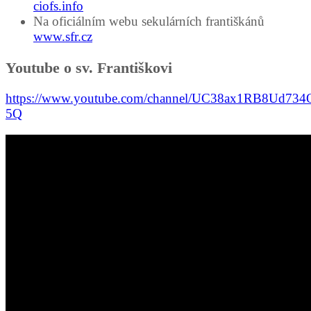
ciofs.info
Na oficiálním webu sekulárních františkánů
www.sfr.cz
Youtube o sv. Františkovi
https://www.youtube.com/channel/UC38ax1RB8Ud73
5Q