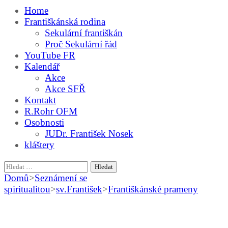
Home
Františkánská rodina
Sekulární františkán
Proč Sekulární řád
YouTube FR
Kalendář
Akce
Akce SFŘ
Kontakt
R.Rohr OFM
Osobnosti
JUDr. František Nosek
kláštery
Vyhledávání
Domů
>
Seznámení se
spiritualitou
>
sv.František
>
Františkánské prameny