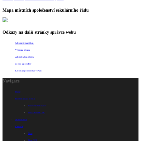
Mapa místních společenství sekulárního řádu
Odkazy na další stránky správce webu
Sekulární františkán
Výpisky z knih
Zahrádka františkána
poezie a povídky
Kronika společenství v Plzni
Navigace
Home
Františkánská rodina
Sekulární františkán
Proč Sekulární řád
YouTube FR
Kalendář
Akce
Akce SFŘ