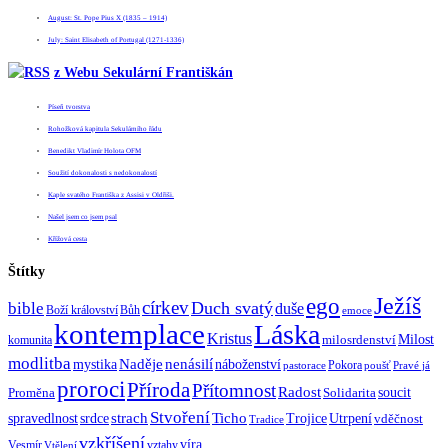
August: St. Pope Pius X (1835 – 1914)
July: Saint Elisabeth of Portugal (1271-1336)
z Webu Sekulární Františkán
Píseň tvorstva
Rohožková kapitula Sekulárního řádu
Benedikt Vladimír Holota OFM
Soužití dokonalosti s nedokonalostí
Kaple svatého Františka z Assisi v Oldřiši.
Našel jsem co jsem psal
Křížová cesta
Štítky
Ježíš
ego
církev
bible
Duch svatý
duše
Boží království
Bůh
emoce
kontemplace
Láska
Kristus
Milost
milosrdenství
komunita
modlitba
Naděje
mystika
nenásilí
náboženství
Pokora
pastorace
poušť
Pravé já
proroci
Příroda
Přítomnost
Radost
soucit
Proměna
Solidarita
Stvoření
strach
spravedlnost
Ticho
Trojice
Utrpení
srdce
vděčnost
Tradice
vzkříšení
víra
Vesmír
vztahy
Vtělení