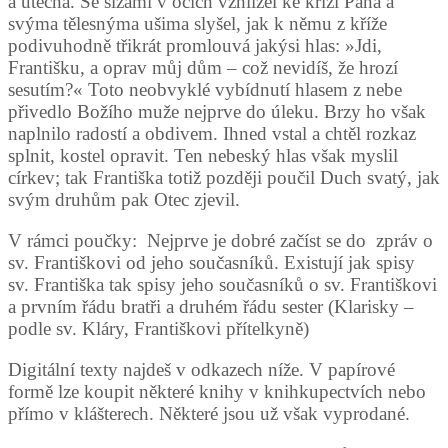
a útěcha. Se slzami v očích vzhlížel ke kříži Pána a
svýma tělesnýma ušima slyšel, jak k němu z kříže
podivuhodně třikrát promlouvá jakýsi hlas: »Jdi,
Františku, a oprav můj dům – což nevidíš, že hrozí
sesutím?« Toto neobvyklé vybídnutí hlasem z nebe
přivedlo Božího muže nejprve do úleku. Brzy ho však
naplnilo radostí a obdivem. Ihned vstal a chtěl rozkaz
splnit, kostel opravit. Ten nebeský hlas však myslil
církev; tak Františka totiž později poučil Duch svatý, jak
svým druhům pak Otec zjevil.
V rámci poučky: Nejprve je dobré začíst se do zpráv o
sv. Františkovi od jeho současníků. Existují jak spisy
sv. Františka tak spisy jeho současníků o sv. Františkovi
a prvním řádu bratři a druhém řádu sester (Klarisky –
podle sv. Kláry, Františkovi přítelkyně)
Digitální texty najdeš v odkazech níže. V papírové
formě lze koupit některé knihy v knihkupectvích nebo
přímo v klášterech. Některé jsou už však vyprodané.