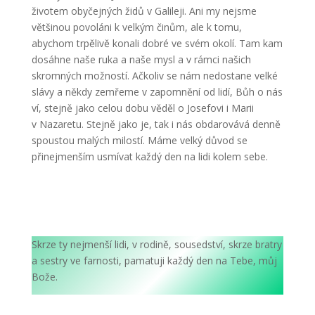
životem obyčejných židů v Galileji. Ani my nejsme
většinou povoláni k velkým činům, ale k tomu,
abychom trpělivě konali dobré ve svém okolí. Tam kam
dosáhne naše ruka a naše mysl a v rámci našich
skromných možností. Ačkoliv se nám nedostane velké
slávy a někdy zemřeme v zapomnění od lidí, Bůh o nás
ví, stejně jako celou dobu věděl o Josefovi i Marii
v Nazaretu. Stejně jako je, tak i nás obdarovává denně
spoustou malých milostí. Máme velký důvod se
přinejmenším usmívat každý den na lidi kolem sebe.
Skrze ty nejmenší lidi, v rodině, sousedství, skrze bratry
a sestry ve farnosti, pamatuji každý den na Tebe, můj
Bože.