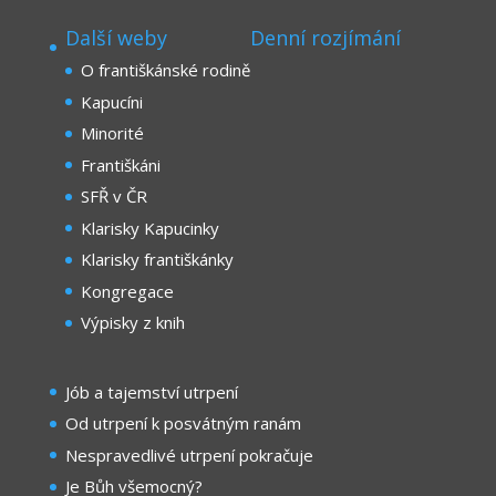
Další weby
Denní rozjímání
O františkánské rodině
Kapucíni
Minorité
Františkáni
SFŘ v ČR
Klarisky Kapucinky
Klarisky františkánky
Kongregace
Výpisky z knih
Jób a tajemství utrpení
Od utrpení k posvátným ranám
Nespravedlivé utrpení pokračuje
Je Bůh všemocný?