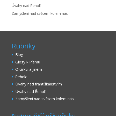
Úvahy nad Řeholí
Zamyšlení nad světem kolem nás
Rubriky
Blog
Glosy k Písmu
O církvi a jiném
Řehole
Úvahy nad františkánstvím
Úvahy nad Řeholí
Zamyšlení nad světem kolem nás
Nejnovější příspěvky