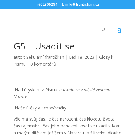
602306284
info@frantiskani.cz
G5 – Usadit se
autor:
Sekulární františkán
|
Led 18, 2023
|
Glosy k
Písmu
|
0 komentářů
Nad úryvkem z Písma:
a usadil se v městě zvaném
Nazare
Naše útěky a schovávačky
.
Vše má svůj čas. Je čas narození, čas klokotu života,
čas tajemství i čas jeho odhalení. Josef se usadil s Marií
a malým dítětem Ježíšem v Nazaretu a žili velmi dlouho