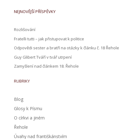
NEJNOVĚJŠÍ PŘÍSPĚVKY
Rozlišování
Fratelli tutti – jak přistupovat k politice
Odpovědi sester a bratří na otázky k článku č. 18 Řehole
Guy Glibert Tváří v tvář utrpení
Zamyšlení nad článkem 18. Řehole
RUBRIKY
Blog
Glosy k Písmu
O církvi a jiném
Řehole
Úvahy nad františkánstvím