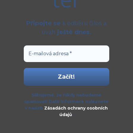
k odběru Glos a
Připojte se
úvah
ještě dnes.
Slibujeme, že nikdy nebudeme
spamovat! Další informace naleznete
v našich
Zásadách ochrany osobních
údajů
.