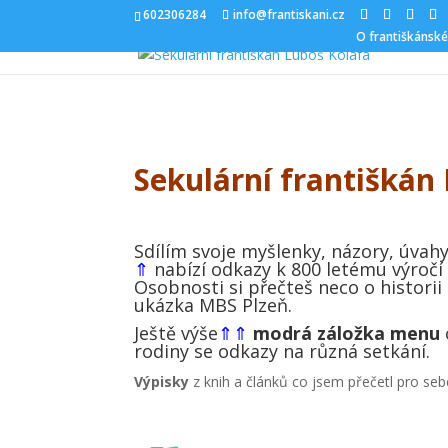
602306284
info@frantiskani.cz
O františkánské
Sekulární františkán
Sdílím svoje myšlenky, názory, úvahy.
⇑
nabízí odkazy k 800 letému výročí ř
Osobnosti si přečteš neco o histori
ukázka MBS Plzeň.
Ještě výše
⇑
⇑
modrá záložka menu
rodiny se odkazy na různá setkání.
Výpisky
z knih a článků co jsem přečetl pro sebe