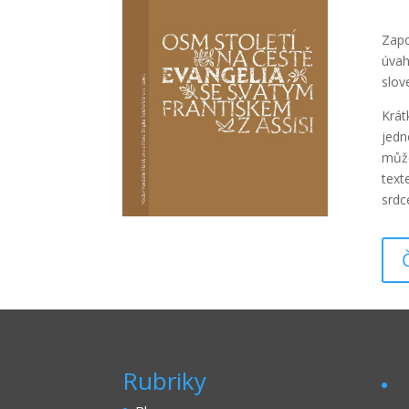
Zapo
úvah
slov
Krát
jedn
může
text
srdc
Rubriky