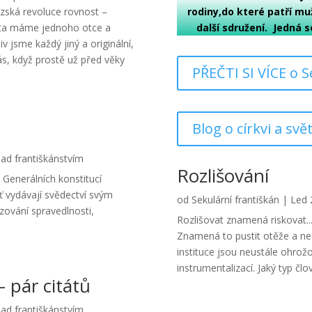
rodiny,do které patří mu
ouzská revoluce rovnost –
další sdružení. Jedná s
rista máme jednoho otce a
iv jsme každý jiný a originální,
s, když prostě už před věky
PŘEČTI SI VÍCE o 
Blog o církvi a svě
ad františkánstvím
Rozlišování
 Generálních konstitucí
 ať vydávají svědectví svým
od
Sekulární františkán
|
Led 
zování spravedlnosti,
Rozlišovat znamená riskovat.
Znamená to pustit otěže a nech
instituce jsou neustále ohrož
instrumentalizací. Jaký typ člov
pár citátů
ad františkánstvím