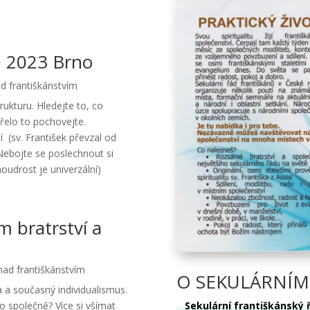
0 2023 Brno
d františkánstvím
ukturu. Hledejte to, co
mřelo to pochovejte.
dí (sv. František převzal od
Nebojte se poslechnout si
udrost je univerzální)
m bratrství a
nad františkánstvím
O SEKULÁRNÍM
 a současný individualismus.
Sekulární františkánský 
co společně? Více si všímat