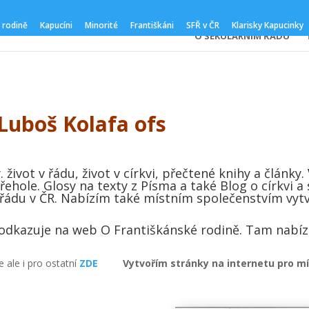
 rodině
Kapucíni
Minorité
Františkáni
SFŘ v ČR
Klarisky Kapucinky
O SEKULÁRNÍM ŘÁDU
 Luboš Kolafa ofs
 život v řádu, život v církvi, přečtené knihy a články.
ehole. Glosy na texty z Písma a také Blog o církvi a 
i řádu v ČR. Nabízím také místním společenstvím vy
odkazuje na web O Františkánské rodině. Tam nabízí
 ale i pro ostatní
ZDE
Vytvořím stránky na internetu pro mís