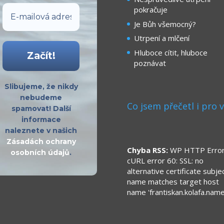
pokračuje
Je Bůh všemocný?
Utrpení a mlčení
Hluboce cítit, hluboce
poznávat
Slibujeme, že nikdy
nebudeme
Co jsem přečetl i pro 
spamovat! Další
informace
naleznete v našich
Zásadách ochrany
Chyba RSS:
WP HTTP Error
osobních údajů
.
cURL error 60: SSL: no
alternative certificate subje
name matches target host
name 'frantiskan.kolafa.name