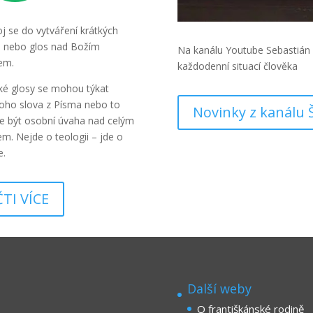
j se do vytváření krátkých
 nebo glos nad Božím
Na kanálu Youtube Sebastián 
em.
každodenní situací člověka
ké glosy se mohou týkat
oho slova z Písma nebo to
Novinky z kanálu 
 být osobní úvaha nad celým
em. Nejde o teologii – jde o
e.
ČTI VÍCE
Další weby
O františkánské rodině