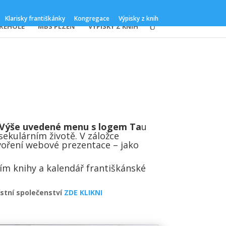
Klarisky františkánky
Kongregace
Výpisky z knih
ŘEHOLE
MBS PLZEŇ
VÝPISKY Z KNIH
Výše uvedené menu s logem Ta
u
sekulárním životě. V záložce
tvoření webové prezentace – jako
m knihy a kalendář františkánské
tní společenství
ZDE KLIKNI