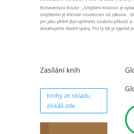
Bonaventura Bouše : „Smýšlení Kristovo je vydan
smýšlením je křesťan osvobozen od zákona… Kř
jen jako plnění (byť upřímné) souboru příkazů a
dosahujeme vlastní spásy. Pro ty lidi je typické poj
Zasílání knih
Gl
Gl
Knihy ze skladu
získáš zde