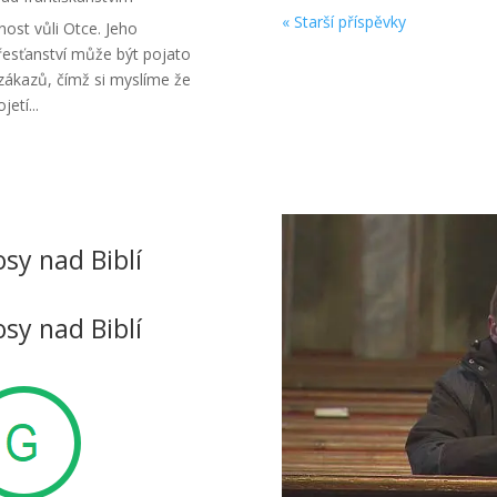
« Starší příspěvky
ost vůli Otce. Jeho
esťanství může být pojato
 zákazů, čímž si myslíme že
etí...
osy nad Biblí
osy nad Biblí