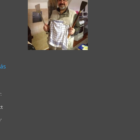
vás
:
ct
'