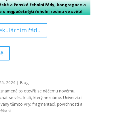
žské a ženské řeholní řády, kongregace a
e o nejpočetnější řeholní rodinu ve světě
Sekulárním řádu
tě
25, 2024
|
Blog
..znamená to otevřít se něčemu novému.
at se vést k cíli, který neznáme. Univerzitní
ovány těmito viry: fragmentací, povrchností a
ěka si...