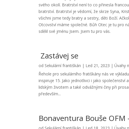
svého okolí. Bratrství není to co přinesla franc
bratrství. Bratrství je vědomí, že skrze Syna, K
všichni jsme tedy bratry a sestry, děti Boží. Ačkol
Otcovství máme společné. Bůh Otec je tu pro ná
sdělil své jménu Jsem. Jsem tu pro vás.
Zastávej se
od
Sekulární františkán
|
Led 21, 2023
|
Úvahy n
Řehole pro sekulárního fratiškány nás ve výkladu
inspiruje 15. Jako jednotlivci i jako společenství
lidským životem a také odvážnými činy při prosa
především...
Bonaventura Bouše OFM – 
od
Sekulární františkán
|
Led 18, 2023
|
Úvahy n