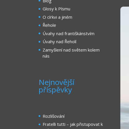
Blog
Glosy k Písmu
O církvi a jiném
Řehole
Úvahy nad františkánstvím
Úvahy nad Řeholí
Zamyšlení nad světem kolem
nás
Nejnovější
příspěvky
Rozlišování
Fratelli tutti – jak přistupovat k