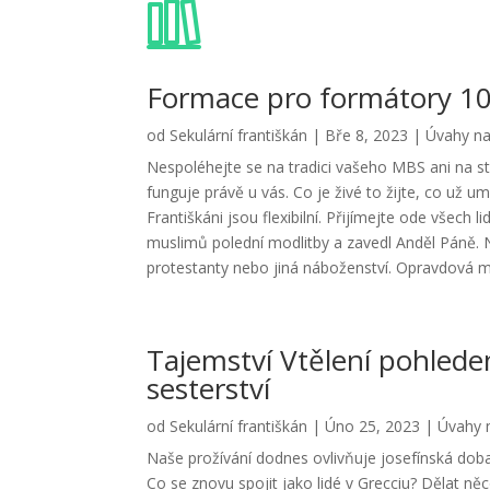
Formace pro formátory 1
od
Sekulární františkán
|
Bře 8, 2023
|
Úvahy na
Nespoléhejte se na tradici vašeho MBS ani na str
funguje právě u vás. Co je živé to žijte, co už u
Františkáni jsou flexibilní. Přijímejte ode všech li
muslimů polední modlitby a zavedl Anděl Páně. 
protestanty nebo jiná náboženství. Opravdová mo
Tajemství Vtělení pohlede
sesterství
od
Sekulární františkán
|
Úno 25, 2023
|
Úvahy 
Naše prožívání dodnes ovlivňuje josefínská doba
Co se znovu spojit jako lidé v Grecciu? Dělat ně