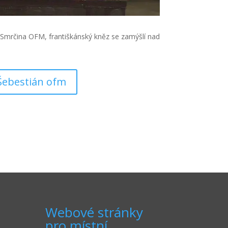
Smrčina OFM, františkánský kněz se zamýšlí nad
Šebestián ofm
Webové stránky
pro místní