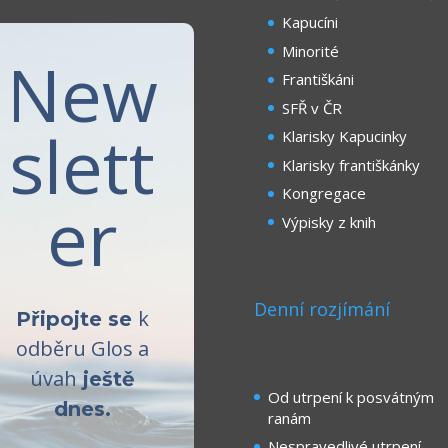
Kapucíni
Minorité
New
Františkáni
SFŘ v ČR
slett
Klarisky Kapucinky
Klarisky františkánky
Kongregace
er
Výpisky z knih
Denní rozjímání
k
Připojte se
odběru Glos a
úvah
ještě
Od utrpení k posvátným
dnes.
ranám
Nespravedlivé utrpení