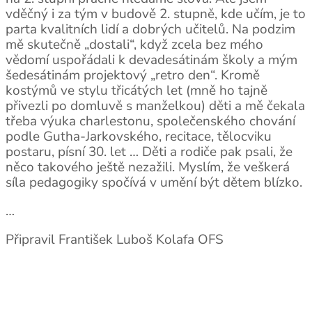
vděčný i za tým v budově 2. stupně, kde učím, je to
parta kvalitních lidí a dobrých učitelů. Na podzim
mě skutečně „dostali“, když zcela bez mého
vědomí uspořádali k devadesátinám školy a mým
šedesátinám projektový „retro den“. Kromě
kostýmů ve stylu třicátých let (mně ho tajně
přivezli po domluvě s manželkou) děti a mě čekala
třeba výuka charlestonu, společenského chování
podle Gutha-Jarkovského, recitace, tělocviku
postaru, písní 30. let … Děti a rodiče pak psali, že
něco takového ještě nezažili. Myslím, že veškerá
síla pedagogiky spočívá v umění být dětem blízko.
…
Připravil František Luboš Kolafa OFS