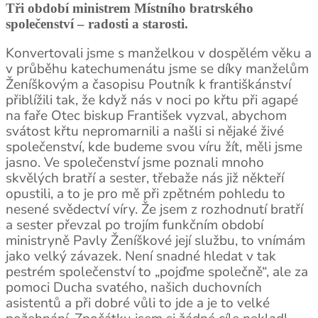
Tři období ministrem Místního bratrského
společenství – radosti a starosti.
Konvertovali jsme s manželkou v dospělém věku a
v průběhu katechumenátu jsme se díky manželům
Ženíškovým a časopisu Poutník k františkánství
přiblížili tak, že když nás v noci po křtu při agapé
na faře Otec biskup František vyzval, abychom
svátost křtu nepromarnili a našli si nějaké živé
společenství, kde budeme svou víru žít, měli jsme
jasno. Ve společenství jsme poznali mnoho
skvělých bratří a sester, třebaže nás již někteří
opustili, a to je pro mě při zpětném pohledu to
nesené svědectví víry. Že jsem z rozhodnutí bratří
a sester převzal po trojím funkčním období
ministryně Pavly Ženíškové její službu, to vnímám
jako velký závazek. Není snadné hledat v tak
pestrém společenství to „pojďme společně“, ale za
pomoci Ducha svatého, našich duchovních
asistentů a při dobré vůli to jde a je to velké