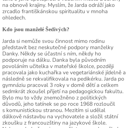
na obnově krajiny. Myslím, že Jarda odráží jako
zrcadlo františkánskou spiritualitu v mnoha
ohledech.
Kdo jsou manželé Šedivých?
Jarda si nemůže svou činnost mimo rodinu
představit bez neskutečné podpory manželky
Danky. Někdy se účastní s ním, někdy ho
podporuje na dálku. Danka byla původním
povoláním učitelka v mateřské školce, později
pracovala jako kuchařka ve vegetariánské jídelně a
následně se rekvalifikovala na pedikérku. Jarda po
gymnáziu pracoval 3 roky v domě dětí a celkem
sedmkrát zkoušel přijetí na pedagogickou fakultu.
Bylo mu to vždy znemožněno z politických
důvodů, jeho tatínek se po roce 1968 rozloučil
s komunistickou stranou. Mezitím si udělal
dálkově nástavbu na vychovatele a složil státní
zkoušku z francouzštiny na jazykové škole.