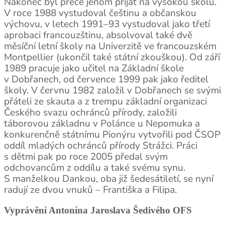
Nakonec byl přece jenom přijat na vysokou školu.
V roce 1988 vystudoval češtinu a občanskou
výchovu, v letech 1991–93 vystudoval jako třetí
aprobaci francouzštinu, absolvoval také dvě
měsíční letní školy na Univerzitě ve francouzském
Montpellier (ukončil také státní zkouškou). Od září
1989 pracuje jako učitel na Základní škole
v Dobřanech, od července 1999 pak jako ředitel
školy. V červnu 1982 založil v Dobřanech se svými
přáteli ze skauta a z trempu základní organizaci
Českého svazu ochránců přírody, založili
táborovou základnu v Polánce u Nepomuka a
konkurenčně státnímu Pionýru vytvořili pod ČSOP
oddíl mladých ochránců přírody Strážci. Práci
s dětmi pak po roce 2005 předal svým
odchovancům z oddílu a také svému synu.
S manželkou Dankou, oba již šedesátiletí, se nyní
radují ze dvou vnuků – Františka a Filipa.
Vyprávění Antonína Jaroslava Šedivého OFS