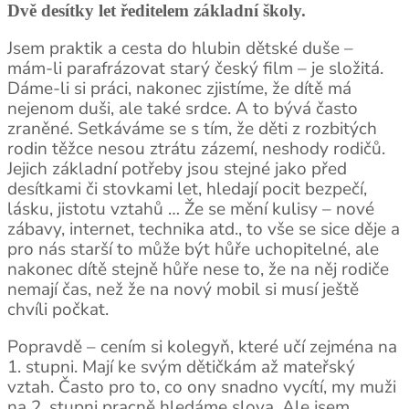
Dvě desítky let ředitelem základní školy.
Jsem praktik a cesta do hlubin dětské duše –
mám-li parafrázovat starý český film – je složitá.
Dáme-li si práci, nakonec zjistíme, že dítě má
nejenom duši, ale také srdce. A to bývá často
zraněné. Setkáváme se s tím, že děti z rozbitých
rodin těžce nesou ztrátu zázemí, neshody rodičů.
Jejich základní potřeby jsou stejné jako před
desítkami či stovkami let, hledají pocit bezpečí,
lásku, jistotu vztahů … Že se mění kulisy – nové
zábavy, internet, technika atd., to vše se sice děje a
pro nás starší to může být hůře uchopitelné, ale
nakonec dítě stejně hůře nese to, že na něj rodiče
nemají čas, než že na nový mobil si musí ještě
chvíli počkat.
Popravdě – cením si kolegyň, které učí zejména na
1. stupni. Mají ke svým dětičkám až mateřský
vztah. Často pro to, co ony snadno vycítí, my muži
na 2. stupni pracně hledáme slova. Ale jsem