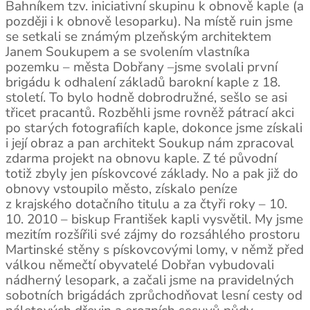
Bahníkem tzv. iniciativní skupinu k obnově kaple (a
později i k obnově lesoparku). Na místě ruin jsme
se setkali se známým plzeňským architektem
Janem Soukupem a se svolením vlastníka
pozemku – města Dobřany –jsme svolali první
brigádu k odhalení základů barokní kaple z 18.
století. To bylo hodně dobrodružné, sešlo se asi
třicet pracantů. Rozběhli jsme rovněž pátrací akci
po starých fotografiích kaple, dokonce jsme získali
i její obraz a pan architekt Soukup nám zpracoval
zdarma projekt na obnovu kaple. Z té původní
totiž zbyly jen pískovcové základy. No a pak již do
obnovy vstoupilo město, získalo peníze
z krajského dotačního titulu a za čtyři roky – 10.
10. 2010 – biskup František kapli vysvětil. My jsme
mezitím rozšířili své zájmy do rozsáhlého prostoru
Martinské stěny s pískovcovými lomy, v němž před
válkou němečtí obyvatelé Dobřan vybudovali
nádherný lesopark, a začali jsme na pravidelných
sobotních brigádách zprůchodňovat lesní cesty od