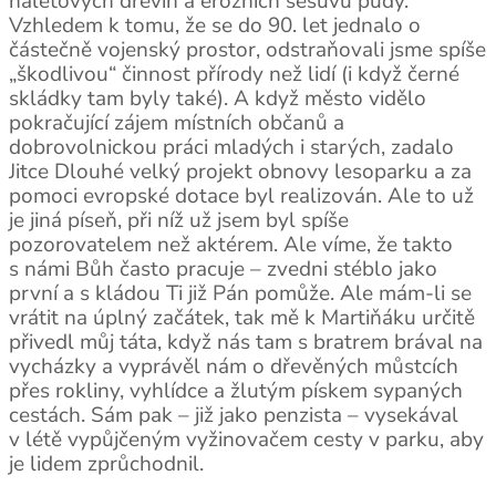
náletových dřevin a erozních sesuvů půdy.
Vzhledem k tomu, že se do 90. let jednalo o
částečně vojenský prostor, odstraňovali jsme spíše
„škodlivou“ činnost přírody než lidí (i když černé
skládky tam byly také). A když město vidělo
pokračující zájem místních občanů a
dobrovolnickou práci mladých i starých, zadalo
Jitce Dlouhé velký projekt obnovy lesoparku a za
pomoci evropské dotace byl realizován. Ale to už
je jiná píseň, při níž už jsem byl spíše
pozorovatelem než aktérem. Ale víme, že takto
s námi Bůh často pracuje – zvedni stéblo jako
první a s kládou Ti již Pán pomůže. Ale mám-li se
vrátit na úplný začátek, tak mě k Martiňáku určitě
přivedl můj táta, když nás tam s bratrem brával na
vycházky a vyprávěl nám o dřevěných můstcích
přes rokliny, vyhlídce a žlutým pískem sypaných
cestách. Sám pak – již jako penzista – vysekával
v létě vypůjčeným vyžinovačem cesty v parku, aby
je lidem zprůchodnil.