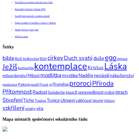
Rohožková kapitula Sekulárního řádu
Benedikt Vladimír Holota OFM
Soužití dokonalosti s nedokonalostí
Kaple svatého Františka z Assisi v Oldřiši.
Našel jsem co jsem psal
Křížová cesta
Štítky
ego
církev
Duch svatý
bible
duše
Boží království
Bůh
emoce
kontemplace
Láska
Ježíš
Kristus
komunita
modlitba
mystika
Naděje
nenásilí
Milost
náboženství
milosrdenství
proroci
Příroda
Proměna
Pokora
pastorace
poušť
Pravé já
Přítomnost
Radost
strach
soucit
spravedlnost
srdce
Solidarita
Stvoření
Ticho
Trojice
Utrpení
vděčnost
Vesmír
Tradice
Vtělení
vzkříšení
víra
vztahy
Mapa místních společenství sekulárního řádu