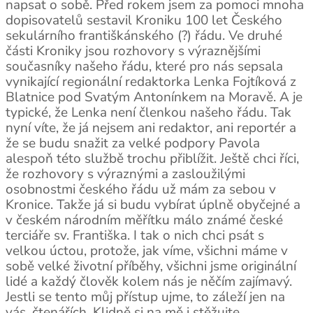
napsat o sobě. Před rokem jsem za pomoci mnoha
dopisovatelů sestavil Kroniku 100 let Českého
sekulárního františkánského (?) řádu. Ve druhé
části Kroniky jsou rozhovory s výraznějšími
současníky našeho řádu, které pro nás sepsala
vynikající regionální redaktorka Lenka Fojtíková z
Blatnice pod Svatým Antonínkem na Moravě. A je
typické, že Lenka není členkou našeho řádu. Tak
nyní víte, že já nejsem ani redaktor, ani reportér a
že se budu snažit za velké podpory Pavola
alespoň této službě trochu přiblížit. Ještě chci říci,
že rozhovory s výraznými a zasloužilými
osobnostmi českého řádu už mám za sebou v
Kronice. Takže já si budu vybírat úplně obyčejné a
v českém národním měřítku málo známé české
terciáře sv. Františka. I tak o nich chci psát s
velkou úctou, protože, jak víme, všichni máme v
sobě velké životní příběhy, všichni jsme originální
lidé a každý člověk kolem nás je něčím zajímavý.
Jestli se tento můj přístup ujme, to záleží jen na
vás, čtenářích. Klidně si na mě i stěžujte.