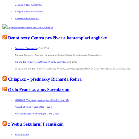
9. srpna svátek má Roman
8. srpna svátek má Soběslav
7. srpna svátek má Lada
OFM KAPUCÍNI V MÉDIÍCH
Denní texty Centra pro život a kontemplaci anglicky
Grace and Connectivity
9. 8. 2026
The post Grace and Connectivity appeared first on Center for Action and Contemplation.
Job and the Mystery of Suffering: Weekly Summary
8. 8. 2026
The post Job and the Mystery of Suffering: Weekly Summary appeared first on Center for Action and Contemplation.
Chlapi.cz – přednášky Richarda Rohra
Ordo Francisacanus Saecularum
KOINÕNIA: The beauty and appeal of the Christian life
August: St. Pope Pius X (1835 – 1914)
July: Saint Elisabeth of Portugal (1271-1336)
z Webu Sekulární Františkán
Píseň tvorstva