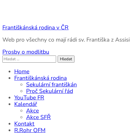
Františkánská rodina v ČR
Web pro všechny co mají rádi sv. Františka z Assisi
Prosby o modlitbu
Vyhledávání
Home
Františkánská rodina
Sekulární františkán
Proč Sekulární řád
YouTube FR
Kalendář
Akce
Akce SFŘ
Kontakt
R.Rohr OFM