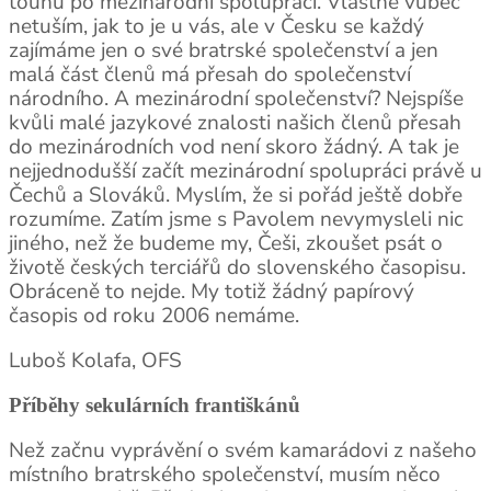
touhu po mezinárodní spolupráci. Vlastně vůbec
netuším, jak to je u vás, ale v Česku se každý
zajímáme jen o své bratrské společenství a jen
malá část členů má přesah do společenství
národního. A mezinárodní společenství? Nejspíše
kvůli malé jazykové znalosti našich členů přesah
do mezinárodních vod není skoro žádný. A tak je
nejjednodušší začít mezinárodní spolupráci právě u
Čechů a Slováků. Myslím, že si pořád ještě dobře
rozumíme. Zatím jsme s Pavolem nevymysleli nic
jiného, než že budeme my, Češi, zkoušet psát o
životě českých terciářů do slovenského časopisu.
Obráceně to nejde. My totiž žádný papírový
časopis od roku 2006 nemáme.
Luboš Kolafa, OFS
Příběhy sekulárních františkánů
Než začnu vyprávění o svém kamarádovi z našeho
místního bratrského společenství, musím něco