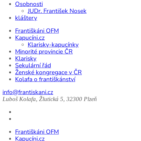
Osobnosti
JUDr. František Nosek
kláštery
Františkáni OFM
Kapucíni.cz
Klarisky-kapucínky
Minorité provincie ČR
Klarisky
Sekulární řád
Ženské kongregace v ČR
Kolafa o františkánství
info@frantiskani.cz
Luboš Kolafa, Žlutická 5, 32300 Plzeň
Františkáni OFM
Kapucíni.cz