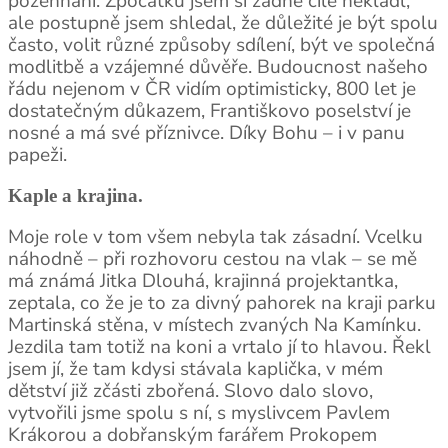
požehnání. Zpočátku jsem si žádné cíle nekladl,
ale postupně jsem shledal, že důležité je být spolu
často, volit různé způsoby sdílení, být ve společná
modlitbě a vzájemné důvěře. Budoucnost našeho
řádu nejenom v ČR vidím optimisticky, 800 let je
dostatečným důkazem, Františkovo poselství je
nosné a má své příznivce. Díky Bohu – i v panu
papeži.
Kaple a krajina.
Moje role v tom všem nebyla tak zásadní. Vcelku
náhodně – při rozhovoru cestou na vlak – se mě
má známá Jitka Dlouhá, krajinná projektantka,
zeptala, co že je to za divný pahorek na kraji parku
Martinská stěna, v místech zvaných Na Kamínku.
Jezdila tam totiž na koni a vrtalo jí to hlavou. Řekl
jsem jí, že tam kdysi stávala kaplička, v mém
dětství již zčásti zbořená. Slovo dalo slovo,
vytvořili jsme spolu s ní, s myslivcem Pavlem
Krákorou a dobřanským farářem Prokopem