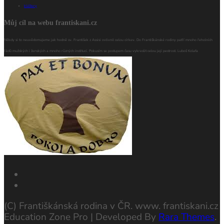
kláštery
Můj cíl na webu frantiskani.cz
Někdy si to neuvědomujeme jak hodně sv. František z Assisi ovlivnil celou církev. Do Františkánské rodiny patří mnoho řeholních
řádů mužských i ženských a mnoho různých institucí. Pokusím se postupem času vykreslit celou její pestrost. Luboš Kolafa
(C) Františkánská rodina v ČR. www. frantiskani.cz
Education Zone Pro | Developed By
Rara Themes
.