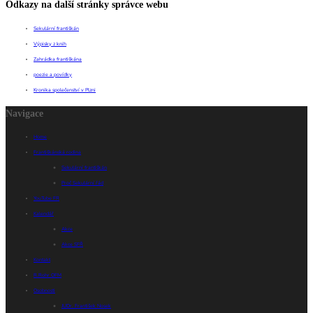
Odkazy na další stránky správce webu
Sekulární františkán
Výpisky z knih
Zahrádka františkána
poezie a povídky
Kronika společenství v Plzni
Navigace
Home
Františkánská rodina
Sekulární františkán
Proč Sekulární řád
YouTube FR
Kalendář
Akce
Akce SFŘ
Kontakt
R.Rohr OFM
Osobnosti
JUDr. František Nosek