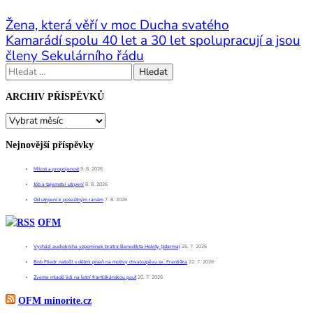
Navigace
Žena, která věří v moc Ducha svatého
pro
Kamarádí spolu 40 let a 30 let spolupracují a jsou
příspěvek
členy Sekulárního řádu
Vyhledávání
ARCHIV PŘÍSPĚVKŮ
ARCHIV
PŘÍSPĚVKŮ
Nejnovější příspěvky
Milost a propojenost
9. 8. 2026
Jób a tajemství utrpení
8. 8. 2026
Od utrpení k posvátným ranám
7. 8. 2026
OFM
Vychází audiokniha vzpomínek bratra Benedikta Holoty (zdarma)
25. 7. 2026
Bob Fliedr natočil s dětmi píseň na motivy chvalozpěvu sv. Františka
22. 7. 2026
Zveme mladé lidi na letní františkánskou pouť
20. 7. 2026
OFM minorite.cz