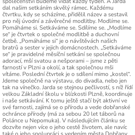
společenství budeme vídat každý týden. A Jarda
dal našim setkáním skvělý rámec. Každému
čtvrtku, kdy se scházíme, přidělil název a sestavil
pro něj úvodní a závěrečné modlitby. Modlíme se.
Pomáháme si. Setkáváme se. Sdílíme se. „Modlíme
se“ je čtvrtek o společné modlitbě a duchovní
četbě. „Pomáháme si“ je o návštěvách našich
bratrů a sester v jejich domácnostech. „Setkáváme
se“ je pravidelné měsíční setkání se společnou
adorací, mší svatou a nešporami – jsme z pěti
farností v Plzni a okolí, a tak společnou mši
vítáme. Poslední čtvrtek je o sdílení mimo „kostel“.
Jdeme společně na výstavu, do divadla, nebo jen
tak na vínečko. Jarda se stejnou pečlivostí, s níž řídí
velkou Základní školu v blízkosti Plzně, koordinuje
i naše setkávání. K tomu ještě stačí být aktivní ve
své farnosti, zajímá se o přírodu a vede dobřanské
ochránce přírody (má za sebou 20 let táborů na
Polánce u Nepomuka). V následujícím článku se
dozvíte nejen více o jeho cestě životem, ale navíc
také o jeho spolupráci s vedením města Dobřany