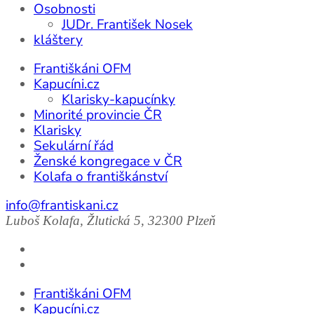
Osobnosti
JUDr. František Nosek
kláštery
Františkáni OFM
Kapucíni.cz
Klarisky-kapucínky
Minorité provincie ČR
Klarisky
Sekulární řád
Ženské kongregace v ČR
Kolafa o františkánství
info@frantiskani.cz
Luboš Kolafa, Žlutická 5, 32300 Plzeň
Františkáni OFM
Kapucíni.cz