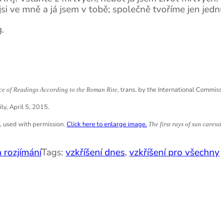
i ve mně a já jsem v tobě; společně tvoříme jen jedn
.
, trans. by the International Commis
ce of Readings According to the Roman Rite
ly, April 5, 2015.
, used with permission.
Click here to enlarge image.
The first rays of sun cares
 rozjímání
Tags:
vzkříšení dnes
,
vzkříšení pro všechny