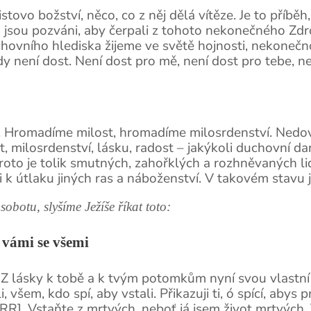
stovo božství, něco, co z něj dělá vítěze. Je to příb
 jsou pozváni, aby čerpali z tohoto nekonečného Zdr
ovního hlediska žijeme ve světě hojnosti, nekonečnos
y není dost. Není dost pro mě, není dost pro tebe, n
e. Hromadíme milost, hromadíme milosrdenství. Nedov
, milosrdenství, lásku, radost – jakýkoli duchovní da
roto je tolik smutných, zahořklých a rozhněvaných li
 k útlaku jiných ras a náboženství. V takovém stavu j
sobotu, slyšíme Ježíše říkat toto:
 vámi se všemi
 Z lásky k tobě a k tvým potomkům nyní svou vlastní a
 všem, kdo spí, aby vstali. Přikazuji ti, ó spící, abys 
-RR]. Vstaňte z mrtvých, neboť já jsem život mrtvých. 