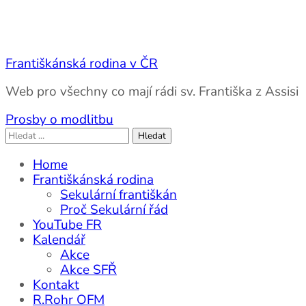
Františkánská rodina v ČR
Web pro všechny co mají rádi sv. Františka z Assisi
Prosby o modlitbu
Vyhledávání
Home
Františkánská rodina
Sekulární františkán
Proč Sekulární řád
YouTube FR
Kalendář
Akce
Akce SFŘ
Kontakt
R.Rohr OFM