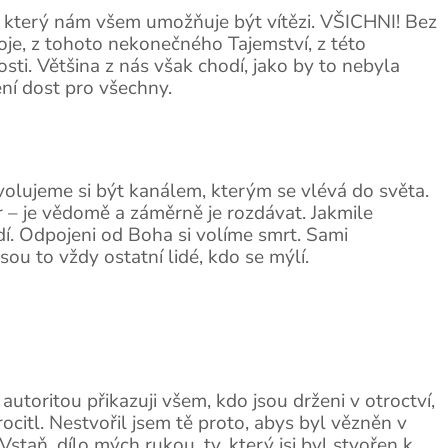
ěh, který nám všem umožňuje být vítězi. VŠICHNI! Bez
oje, z tohoto nekonečného Tajemství, z této
ti. Většina z nás však chodí, jako by to nebyla
ení dost pro všechny.
olujeme si být kanálem, kterým se vlévá do světa.
r – je vědomě a záměrně je rozdávat. Jakmile
dí. Odpojeni od Boha si volíme smrt. Sami
sou to vždy ostatní lidé, kdo se mýlí.
utoritou přikazuji všem, kdo jsou drženi v otroctví,
procitl. Nestvořil jsem tě proto, abys byl vězněn v
Vstaň, dílo mých rukou, ty, který jsi byl stvořen k