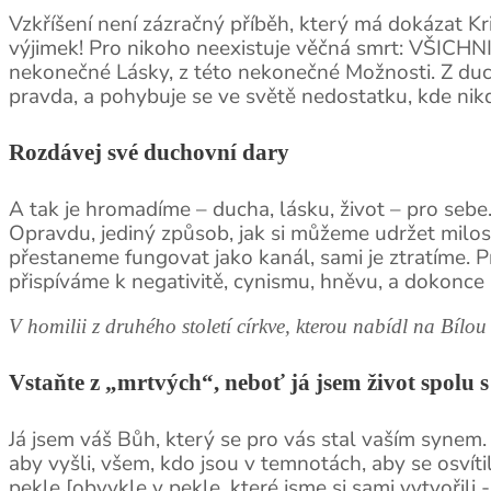
Vzkříšení není zázračný příběh, který má dokázat Kri
výjimek! Pro nikoho neexistuje věčná smrt: VŠICHNI
nekonečné Lásky, z této nekonečné Možnosti. Z duch
pravda, a pohybuje se ve světě nedostatku, kde nikd
Rozdávej své duchovní dary
A tak je hromadíme – ducha, lásku, život – pro seb
Opravdu, jediný způsob, jak si můžeme udržet milost
přestaneme fungovat jako kanál, sami je ztratíme. P
přispíváme k negativitě, cynismu, hněvu, a dokonce i
V homilii z druhého století církve, kterou nabídl na Bílou 
Vstaňte z „mrtvých“, neboť já jsem život spolu s
Já jsem váš Bůh, který se pro vás stal vaším synem.
aby vyšli, všem, kdo jsou v temnotách, aby se osvítili,
pekle [obvykle v pekle, které jsme si sami vytvořili 