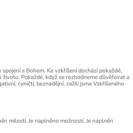
e spojení s Bohem. Ke vzkříšení dochází pokaždé,
ému životu. Pokaždé, když se rozhodneme důvěřovat a
tivní, cyničtí, beznadějní, zažili jsme Vzkříšeného
něn milostí. Je naplněno možností. Je naplněn