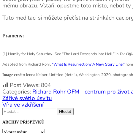
mému obrazu. Vstaň, opusťme toto místo, neboť ty js
Tuto meditaci si můžete přečíst na stránkách cac.org
Prameny:
[1] Homily for Holy Saturday. See “The Lord Descends into Hell,” in
The Offi
Adapted from Richard Rohr,
“What Is Resurrection? A New Story Line,”
homi
Jenna Keiper, Untitled (detail), Washington, 2020, photograph
Image credit:
Post Views:
804
Categories:
Richard Rohr OFM - centrum pro život a
Navigace
Zářivé světlo úsvitu
pro
Víra ve vzkříšení
příspěvek
Vyhledávání
ARCHIV PŘÍSPĚVKŮ
ARCHIV