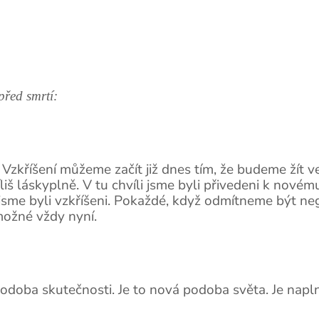
před smrtí:
Vzkříšení můžeme začít již dnes tím, že budeme žít v
liš láskyplně. V tu chvíli jsme byli přivedeni k nov
 jsme byli vzkříšeni. Pokaždé, když odmítneme být nega
 možné vždy nyní.
podoba skutečnosti. Je to nová podoba světa. Je napl