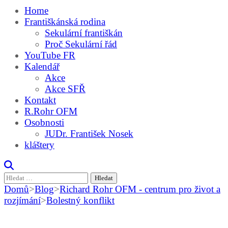
Home
Františkánská rodina
Sekulární františkán
Proč Sekulární řád
YouTube FR
Kalendář
Akce
Akce SFŘ
Kontakt
R.Rohr OFM
Osobnosti
JUDr. František Nosek
kláštery
Vyhledávání
Domů
>
Blog
>
Richard Rohr OFM - centrum pro život a
rozjímání
>
Bolestný konflikt