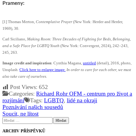
Prameny:
[1] Thomas Merton,
Contemplative Prayer
(New York: Herder and Herder,
1969), 30.
Carl Siciliano,
Making Room: Three Decades of Fighting for Beds, Belonging,
and a Safe Place for LGBTQ Youth
(New York: Convergent, 2024), 242–243,
245, 263.
Image credit and inspiration
: Cynthia Magana,
untitled
(detail), 2016, photo,
Unsplash.
Click here to enlarge image.
In order to care for each other, we must
also take care of ourselves.
Post Views:
652
Categories:
Richard Rohr OFM - centrum pro život a
rozjímání
Tags:
LGBTQ
,
lidé na okraji
Navigace
Poznávání našich sousedů
pro
Soucit, ne lítost
příspěvek
Vyhledávání
ARCHIV PŘÍSPĚVKŮ