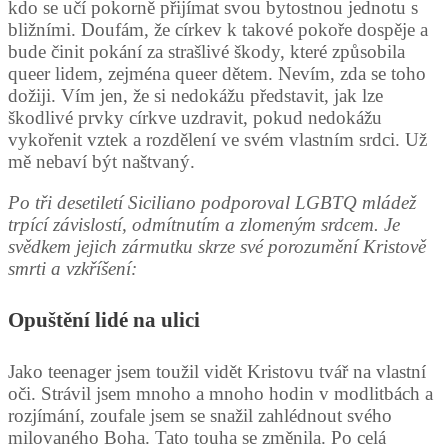
kdo se učí pokorně přijímat svou bytostnou jednotu s
bližními. Doufám, že církev k takové pokoře dospěje a
bude činit pokání za strašlivé škody, které způsobila
queer lidem, zejména queer dětem. Nevím, zda se toho
dožiji. Vím jen, že si nedokážu představit, jak lze
škodlivé prvky církve uzdravit, pokud nedokážu
vykořenit vztek a rozdělení ve svém vlastním srdci. Už
mě nebaví být naštvaný.
Po tři desetiletí Siciliano podporoval LGBTQ mládež
trpící závislostí, odmítnutím a zlomeným srdcem. Je
svědkem jejich zármutku skrze své porozumění Kristově
smrti a vzkříšení:
Opuštění lidé na ulici
Jako teenager jsem toužil vidět Kristovu tvář na vlastní
oči. Strávil jsem mnoho a mnoho hodin v modlitbách a
rozjímání, zoufale jsem se snažil zahlédnout svého
milovaného Boha. Tato touha se změnila. Po celá