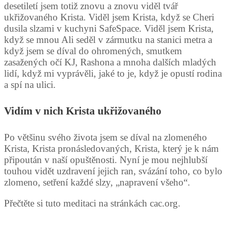
desetiletí jsem totiž znovu a znovu viděl tvář
ukřižovaného Krista. Viděl jsem Krista, když se Cheri
dusila slzami v kuchyni SafeSpace. Viděl jsem Krista,
když se mnou Ali seděl v zármutku na stanici metra a
když jsem se díval do ohromených, smutkem
zasažených očí KJ, Rashona a mnoha dalších mladých
lidí, když mi vyprávěli, jaké to je, když je opustí rodina
a spí na ulici.
Vidím v nich Krista ukřižovaného
Po většinu svého života jsem se díval na zlomeného
Krista, Krista pronásledovaných, Krista, který je k nám
připoután v naší opuštěnosti. Nyní je mou nejhlubší
touhou vidět uzdravení jejich ran, svázání toho, co bylo
zlomeno, setření každé slzy, „napravení všeho“.
Přečtěte si tuto meditaci na stránkách cac.org.