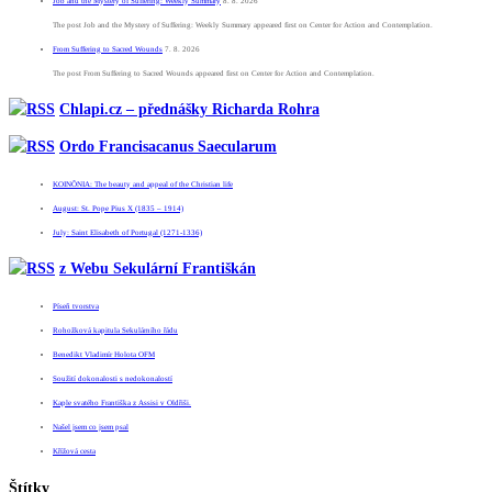
Job and the Mystery of Suffering: Weekly Summary
8. 8. 2026
The post Job and the Mystery of Suffering: Weekly Summary appeared first on Center for Action and Contemplation.
From Suffering to Sacred Wounds
7. 8. 2026
The post From Suffering to Sacred Wounds appeared first on Center for Action and Contemplation.
Chlapi.cz – přednášky Richarda Rohra
Ordo Francisacanus Saecularum
KOINÕNIA: The beauty and appeal of the Christian life
August: St. Pope Pius X (1835 – 1914)
July: Saint Elisabeth of Portugal (1271-1336)
z Webu Sekulární Františkán
Píseň tvorstva
Rohožková kapitula Sekulárního řádu
Benedikt Vladimír Holota OFM
Soužití dokonalosti s nedokonalostí
Kaple svatého Františka z Assisi v Oldřiši.
Našel jsem co jsem psal
Křížová cesta
Štítky