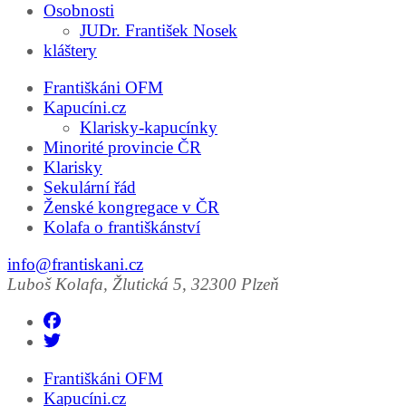
Osobnosti
JUDr. František Nosek
kláštery
Františkáni OFM
Kapucíni.cz
Klarisky-kapucínky
Minorité provincie ČR
Klarisky
Sekulární řád
Ženské kongregace v ČR
Kolafa o františkánství
info@frantiskani.cz
Luboš Kolafa, Žlutická 5, 32300 Plzeň
Františkáni OFM
Kapucíni.cz