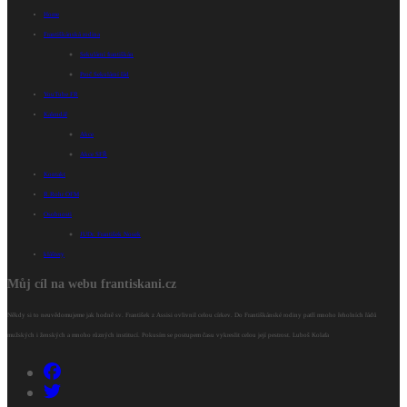
Home
Františkánská rodina
Sekulární františkán
Proč Sekulární řád
YouTube FR
Kalendář
Akce
Akce SFŘ
Kontakt
R.Rohr OFM
Osobnosti
JUDr. František Nosek
kláštery
Můj cíl na webu frantiskani.cz
Někdy si to neuvědomujeme jak hodně sv. František z Assisi ovlivnil celou církev. Do Františkánské rodiny patří mnoho řeholních řádů
mužských i ženských a mnoho různých institucí. Pokusím se postupem času vykreslit celou její pestrost. Luboš Kolafa