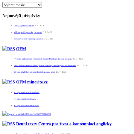
ARCHIV
PŘÍSPĚVKŮ
Nejnovější příspěvky
Jób a tajemství utrpení
8. 8. 2026
Od utrpení k posvátným ranám
7. 8. 2026
Nespravedlivé utrpení pokračuje
6. 8. 2026
OFM
Vychází audiokniha vzpomínek bratra Benedikta Holoty (zdarma)
25. 7. 2026
Bob Fliedr natočil s dětmi píseň na motivy chvalozpěvu sv. Františka
22. 7. 2026
Zveme mladé lidi na letní františkánskou pouť
20. 7. 2026
OFM minorite.cz
8. srpna svátek má Soběslav
7. srpna svátek má Lada
6. srpna svátek má Oldřiška
OFM KAPUCÍNI V MÉDIÍCH
Denní texty Centra pro život a kontemplaci anglicky