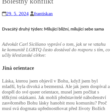
Bolestný konflikt
29. 5. 2024
frantiskan
Dvacátý druhý týden: Milující bližní, milující sebe sama
Advokát Carl Siciliano vypráví o tom, jak se ve vztahu
ke komunitě LGBTQ často dostával do rozporu s tím, co
učily křesťanské církve:
Jiná orientace
Láska, kterou jsem objevil v Bohu, když jsem byl
mladší, byla divoká a bezmezná. Ale jak jsem dospíval a
dospěl do své queer orientace, musel jsem počítat s
těžkými otázkami. Jak mohli představitelé náboženství
zasvěceného Bohu lásky hanobit mou komunitu? Proč
musí svá dogmata upřednostňovat před životy Božích