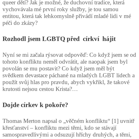
queer dětí? Jak je možné, že duchovní tradice, která
vychovávala mé první roky služby, je tou samou
entitou, která tak lehkomyslně přivádí mladé lidi v mé
péči do zkázy?
Rozhodl jsem LGBTQ před církví hájit
Nyní se mi začala rýsovat odpověď: Co když jsem se od
tohoto konfliktu neměl odvrátit, ale naopak jsem byl
povolán se mu postavit? Co když jsem měl být
svědkem devastace páchané na mladých LGBT lidech a
použít svůj hlas pro pravdu, abych vykřikl, že takové
krutosti nejsou cestou Krista?…
Dojde církev k pokoře?
Thomas Merton napsal o „věčném konfliktu“ [1] uvnitř
křesťanství – konfliktu mezi těmi, kdo se stávají
samospravedlivými a odsuzují hříchy druhých, a těmi,