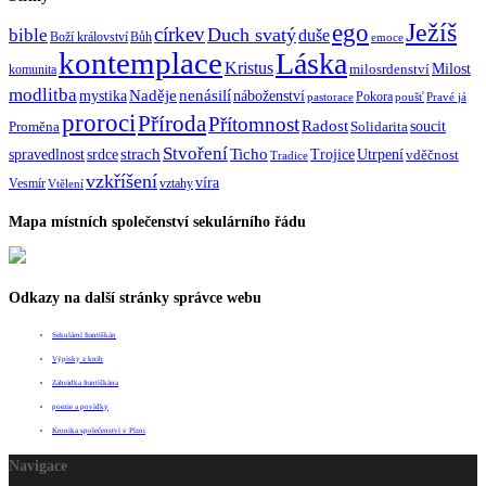
Ježíš
ego
církev
bible
Duch svatý
duše
Boží království
Bůh
emoce
kontemplace
Láska
Kristus
Milost
milosrdenství
komunita
modlitba
Naděje
mystika
nenásilí
náboženství
Pokora
pastorace
poušť
Pravé já
proroci
Příroda
Přítomnost
Radost
soucit
Proměna
Solidarita
Stvoření
strach
spravedlnost
Ticho
Trojice
Utrpení
srdce
vděčnost
Tradice
vzkříšení
víra
Vesmír
vztahy
Vtělení
Mapa místních společenství sekulárního řádu
Odkazy na další stránky správce webu
Sekulární františkán
Výpisky z knih
Zahrádka františkána
poezie a povídky
Kronika společenství v Plzni
Navigace