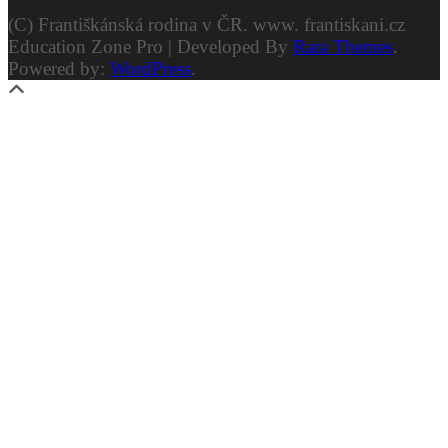
(C) Františkánská rodina v ČR. www. frantiskani.cz
Education Zone Pro | Developed By
Rara Themes
.
Powered by:
WordPress
.