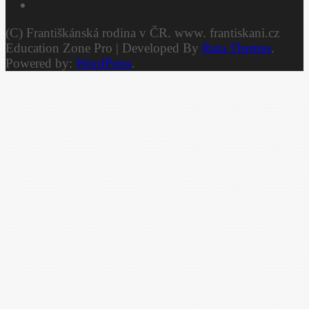
(C) Františkánská rodina v ČR. www. frantiskani.cz
Education Zone Pro | Developed By
Rara Themes
.
Powered by:
WordPress
.