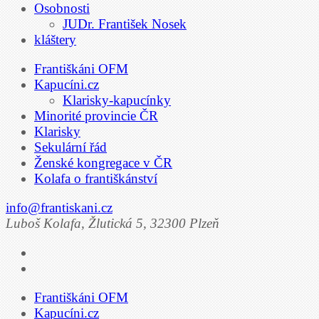
Osobnosti
JUDr. František Nosek
kláštery
Františkáni OFM
Kapucíni.cz
Klarisky-kapucínky
Minorité provincie ČR
Klarisky
Sekulární řád
Ženské kongregace v ČR
Kolafa o františkánství
info@frantiskani.cz
Luboš Kolafa, Žlutická 5, 32300 Plzeň
Františkáni OFM
Kapucíni.cz