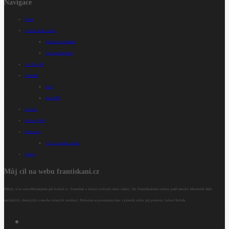
Navigace
Home
Františkánská rodina
Sekulární františkán
Proč Sekulární řád
YouTube FR
Kalendář
Akce
Akce SFŘ
Kontakt
R.Rohr OFM
Osobnosti
JUDr. František Nosek
kláštery
Můj cíl na webu frantiskani.cz
Někdy si to neuvědomujeme jak hodně sv. František z Assisi ovlivnil celou církev. Do Františkánské rodiny patří mnoho řeholních řádů
mužských i ženských a mnoho různých institucí. Pokusím se postupem času vykreslit celou její pestrost. Luboš Kolafa