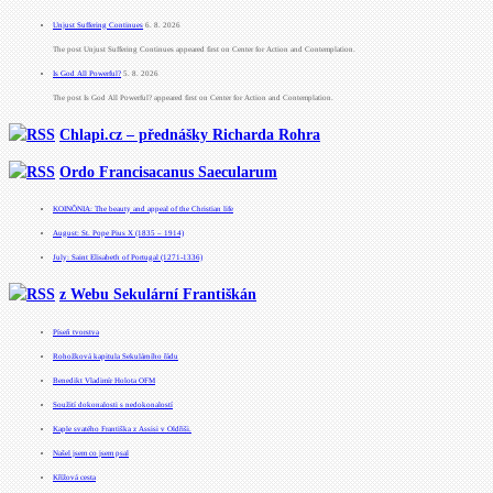
Unjust Suffering Continues
6. 8. 2026
The post Unjust Suffering Continues appeared first on Center for Action and Contemplation.
Is God All Powerful?
5. 8. 2026
The post Is God All Powerful? appeared first on Center for Action and Contemplation.
Chlapi.cz – přednášky Richarda Rohra
Ordo Francisacanus Saecularum
KOINÕNIA: The beauty and appeal of the Christian life
August: St. Pope Pius X (1835 – 1914)
July: Saint Elisabeth of Portugal (1271-1336)
z Webu Sekulární Františkán
Píseň tvorstva
Rohožková kapitula Sekulárního řádu
Benedikt Vladimír Holota OFM
Soužití dokonalosti s nedokonalostí
Kaple svatého Františka z Assisi v Oldřiši.
Našel jsem co jsem psal
Křížová cesta