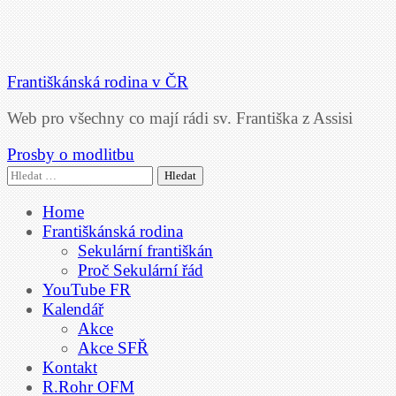
Františkánská rodina v ČR
Web pro všechny co mají rádi sv. Františka z Assisi
Prosby o modlitbu
Vyhledávání
Home
Františkánská rodina
Sekulární františkán
Proč Sekulární řád
YouTube FR
Kalendář
Akce
Akce SFŘ
Kontakt
R.Rohr OFM