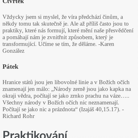
Čtvrtek
Vždycky jsem si myslel, že víra předchází činům, a
někdy tomu tak skutečně je. Ale až příliš často jsou to
praktiky, které nás formují, které mění naše přesvědčení
a pomáhají nám je zvnitřnit způsobem, který je
transformující. Učíme se tím, že děláme. -Karen
González
Pátek
Hranice států jsou jen libovolné linie a v Božích očích
znamenají jen málo: „Národy země jsou jako kapka na
okraji vědra, počítají se jako zrnko prachu na váze…..
Všechny národy v Božích očích nic neznamenají.
Počítají se jako nic a prázdnota“ (Izajáš 40,15.17). -
Richard Rohr
Praktikování