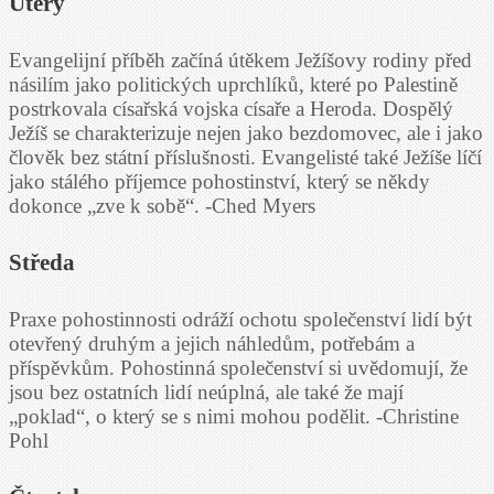
Úterý
Evangelijní příběh začíná útěkem Ježíšovy rodiny před
násilím jako politických uprchlíků, které po Palestině
postrkovala císařská vojska císaře a Heroda. Dospělý
Ježíš se charakterizuje nejen jako bezdomovec, ale i jako
člověk bez státní příslušnosti. Evangelisté také Ježíše líčí
jako stálého příjemce pohostinství, který se někdy
dokonce „zve k sobě“. -Ched Myers
Středa
Praxe pohostinnosti odráží ochotu společenství lidí být
otevřený druhým a jejich náhledům, potřebám a
příspěvkům. Pohostinná společenství si uvědomují, že
jsou bez ostatních lidí neúplná, ale také že mají
„poklad“, o který se s nimi mohou podělit. -Christine
Pohl