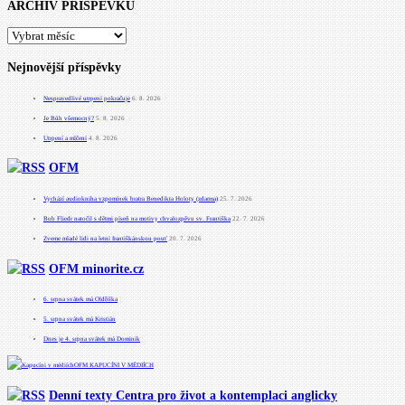
ARCHIV PŘÍSPĚVKŮ
ARCHIV
PŘÍSPĚVKŮ
Nejnovější příspěvky
Nespravedlivé utrpení pokračuje
6. 8. 2026
Je Bůh všemocný?
5. 8. 2026
Utrpení a mlčení
4. 8. 2026
OFM
Vychází audiokniha vzpomínek bratra Benedikta Holoty (zdarma)
25. 7. 2026
Bob Fliedr natočil s dětmi píseň na motivy chvalozpěvu sv. Františka
22. 7. 2026
Zveme mladé lidi na letní františkánskou pouť
20. 7. 2026
OFM minorite.cz
6. srpna svátek má Oldřiška
5. srpna svátek má Kristián
Dnes je 4. srpna svátek má Dominik
OFM KAPUCÍNI V MÉDIÍCH
Denní texty Centra pro život a kontemplaci anglicky