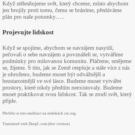
Když ztělesňujeme svět, který chceme, místo abychom
jen brojily proti tomu, čemu se bráníme, předáváme
plán pro naše potomky…..
Projevujte lidskost
Když se spojíme, abychom se navzájem nasytili,
pečovali o sebe navzájem a povznášeli se, vytváříme
podmínky pro milovanou komunitu. Pláčeme, smějeme
se, žijeme. S tím, jak se Země otepluje a stále více z nás
je ohroženo, budeme muset být odvážnější a
bezstarostnější ve své lásce. Budeme muset vytvářet
prostory, které nikdy předtím neexistovaly. Budeme
muset praktikovat svou lidskost. Tak se zrodí svět, který
přijde.
Přečtěte si tuto meditaci na stránkách cac.org.
Translated with DeepL.com (free version)