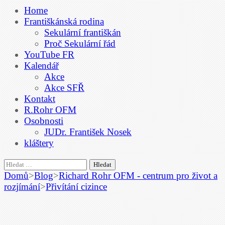
Home
Františkánská rodina
Sekulární františkán
Proč Sekulární řád
YouTube FR
Kalendář
Akce
Akce SFŘ
Kontakt
R.Rohr OFM
Osobnosti
JUDr. František Nosek
kláštery
Vyhledávání
Domů
>
Blog
>
Richard Rohr OFM - centrum pro život a
rozjímání
>
Přivítání cizince