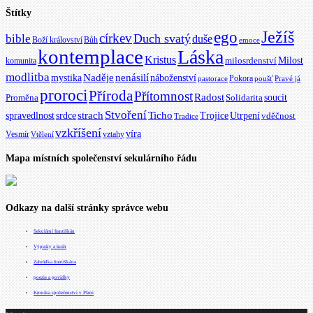
Štítky
Ježíš
ego
církev
bible
Duch svatý
duše
Boží království
Bůh
emoce
kontemplace
Láska
Kristus
Milost
milosrdenství
komunita
modlitba
Naděje
mystika
nenásilí
náboženství
Pokora
pastorace
poušť
Pravé já
proroci
Příroda
Přítomnost
Radost
soucit
Proměna
Solidarita
Stvoření
strach
spravedlnost
Ticho
Trojice
Utrpení
srdce
vděčnost
Tradice
vzkříšení
víra
Vesmír
vztahy
Vtělení
Mapa místních společenství sekulárního řádu
Odkazy na další stránky správce webu
Sekulární františkán
Výpisky z knih
Zahrádka františkána
poezie a povídky
Kronika společenství v Plzni