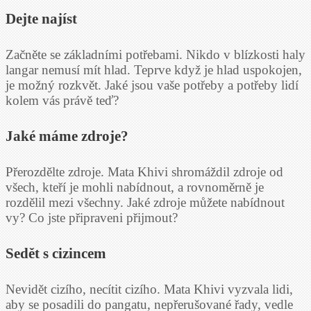
Dejte najíst
Začněte se základními potřebami. Nikdo v blízkosti haly
langar nemusí mít hlad. Teprve když je hlad uspokojen,
je možný rozkvět. Jaké jsou vaše potřeby a potřeby lidí
kolem vás právě teď?
Jaké máme zdroje?
Přerozdělte zdroje. Mata Khivi shromáždil zdroje od
všech, kteří je mohli nabídnout, a rovnoměrně je
rozdělil mezi všechny. Jaké zdroje můžete nabídnout
vy? Co jste připraveni přijmout?
Sedět s cizincem
Nevidět cizího, necítit cizího. Mata Khivi vyzvala lidi,
aby se posadili do pangatu, nepřerušované řady, vedle