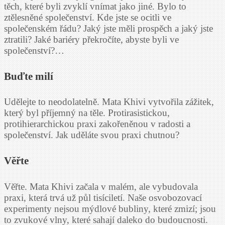
těch, které byli zvyklí vnímat jako jiné. Bylo to
ztělesněné společenství. Kde jste se ocitli ve
společenském řádu? Jaký jste měli prospěch a jaký jste
ztratili? Jaké bariéry překročíte, abyste byli ve
společenství?…
Buďte milí
Udělejte to neodolatelně. Mata Khivi vytvořila zážitek,
který byl příjemný na těle. Protirasistickou,
protihierarchickou praxi zakořeněnou v radosti a
společenství. Jak uděláte svou praxi chutnou?
Věřte
Věřte. Mata Khivi začala v malém, ale vybudovala
praxi, která trvá už půl tisíciletí. Naše osvobozovací
experimenty nejsou mýdlové bubliny, které zmizí; jsou
to zvukové vlny, které sahají daleko do budoucnosti.