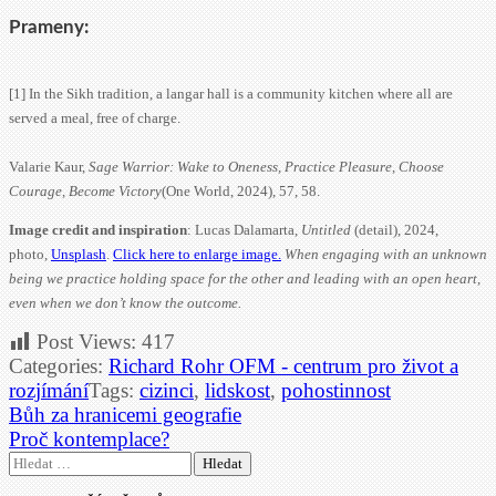
Prameny:
[1] In the Sikh tradition, a langar hall is a community kitchen where all are
served a meal, free of charge.
Valarie Kaur,
Sage Warrior: Wake to Oneness, Practice Pleasure, Choose
Courage, Become Victory
(One World, 2024), 57, 58.
Image credit and inspiration
: Lucas Dalamarta,
Untitled
(detail), 2024,
photo,
Unsplash
.
Click here to enlarge image.
When engaging with an unknown
being we practice holding space for the other and leading with an open heart,
even when we don’t know the outcome.
Post Views:
417
Categories:
Richard Rohr OFM - centrum pro život a
rozjímání
Tags:
cizinci
,
lidskost
,
pohostinnost
Navigace
Bůh za hranicemi geografie
pro
Proč kontemplace?
příspěvek
Vyhledávání