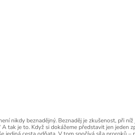
ení nikdy beznadějný. Beznaděj je zkušenost, při ní
o.“ A tak je to. Když si dokážeme představit jen jeden
jediná cesta odňata. V tom spočívá síla proroků – ro