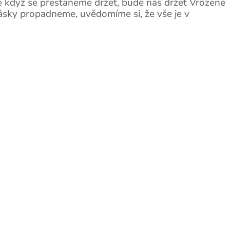
že když se přestaneme držet, bude nás držet Vrozené
lásky propadneme, uvědomíme si, že vše je v