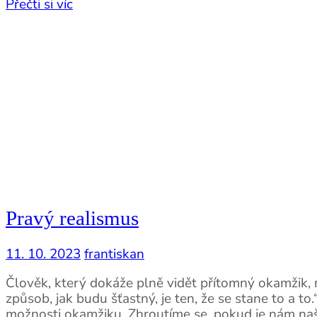
Přečti si víc
Pravý realismus
11. 10. 2023
frantiskan
Člověk, který dokáže plně vidět přítomný okamžik, n
způsob, jak budu šťastný, je ten, že se stane to a t
možnosti okamžiku. Zhroutíme se, pokud je nám naše 