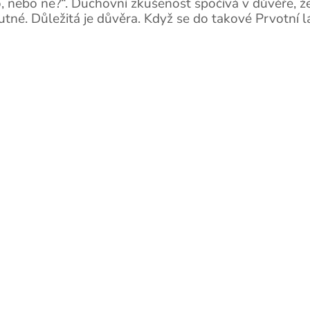
to, nebo ne?“. Duchovní zkušenost spočívá v důvěře, 
utné. Důležitá je důvěra. Když se do takové Prvotní 