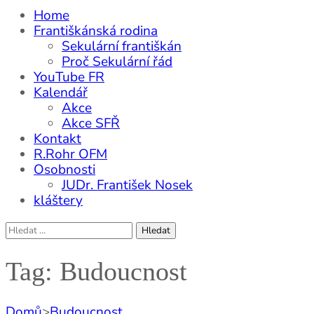
Home
Františkánská rodina
Sekulární františkán
Proč Sekulární řád
YouTube FR
Kalendář
Akce
Akce SFŘ
Kontakt
R.Rohr OFM
Osobnosti
JUDr. František Nosek
kláštery
Vyhledávání
Tag: Budoucnost
Domů
>
Budoucnost