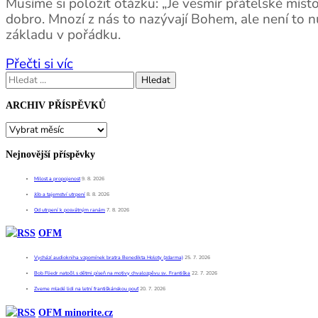
Musíme si položit otázku: „Je vesmír přátelské mís
dobro. Mnozí z nás to nazývají Bohem, ale není to n
základu v pořádku.
Přečti si víc
Vyhledávání
ARCHIV PŘÍSPĚVKŮ
ARCHIV
PŘÍSPĚVKŮ
Nejnovější příspěvky
Milost a propojenost
9. 8. 2026
Jób a tajemství utrpení
8. 8. 2026
Od utrpení k posvátným ranám
7. 8. 2026
OFM
Vychází audiokniha vzpomínek bratra Benedikta Holoty (zdarma)
25. 7. 2026
Bob Fliedr natočil s dětmi píseň na motivy chvalozpěvu sv. Františka
22. 7. 2026
Zveme mladé lidi na letní františkánskou pouť
20. 7. 2026
OFM minorite.cz