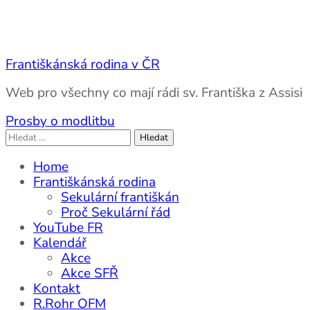
Františkánská rodina v ČR
Web pro všechny co mají rádi sv. Františka z Assisi
Prosby o modlitbu
Vyhledávání
Home
Františkánská rodina
Sekulární františkán
Proč Sekulární řád
YouTube FR
Kalendář
Akce
Akce SFŘ
Kontakt
R.Rohr OFM