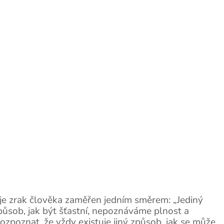
ž je zrak člověka zaměřen jedním směrem: „Jediný
 způsob, jak být šťastní, nepoznáváme plnost a
zpoznat, že vždy existuje jiný způsob, jak se může