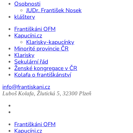
Osobnosti
JUDr. František Nosek
kláštery
Františkáni OFM
Kapucíni.cz
Klarisky-kapucínky
Minorité provincie ČR
Klarisky
Sekulární řád
Ženské kongregace v ČR
Kolafa o františkánství
info@frantiskani.cz
Luboš Kolafa, Žlutická 5, 32300 Plzeň
Františkáni OFM
Kapucíni.cz