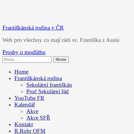
Františkánská rodina v ČR
Web pro všechny co mají rádi sv. Františka z Assisi
Prosby o modlitbu
Vyhledávání
Home
Františkánská rodina
Sekulární františkán
Proč Sekulární řád
YouTube FR
Kalendář
Akce
Akce SFŘ
Kontakt
R.Rohr OFM