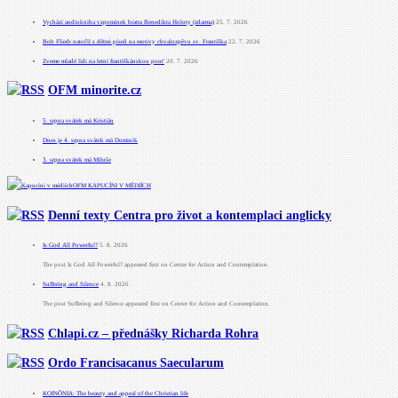
Vychází audiokniha vzpomínek bratra Benedikta Holoty (zdarma)
25. 7. 2026
Bob Fliedr natočil s dětmi píseň na motivy chvalozpěvu sv. Františka
22. 7. 2026
Zveme mladé lidi na letní františkánskou pouť
20. 7. 2026
OFM minorite.cz
5. srpna svátek má Kristián
Dnes je 4. srpna svátek má Dominik
3. srpna svátek má Miluše
OFM KAPUCÍNI V MÉDIÍCH
Denní texty Centra pro život a kontemplaci anglicky
Is God All Powerful?
5. 8. 2026
The post Is God All Powerful? appeared first on Center for Action and Contemplation.
Suffering and Silence
4. 8. 2026
The post Suffering and Silence appeared first on Center for Action and Contemplation.
Chlapi.cz – přednášky Richarda Rohra
Ordo Francisacanus Saecularum
KOINÕNIA: The beauty and appeal of the Christian life