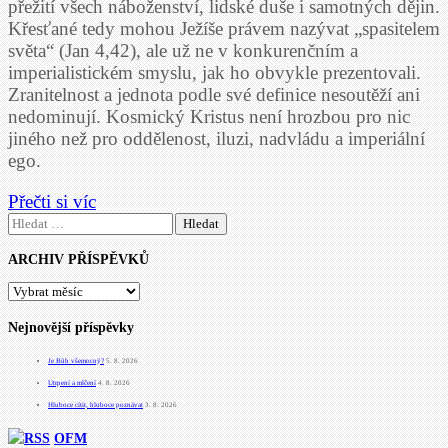
přežití všech náboženství, lidské duše i samotných dějin.
Křesťané tedy mohou Ježíše právem nazývat „spasitelem
světa“ (Jan 4,42), ale už ne v konkurenčním a
imperialistickém smyslu, jak ho obvykle prezentovali.
Zranitelnost a jednota podle své definice nesoutěží ani
nedominují. Kosmický Kristus není hrozbou pro nic
jiného než pro oddělenost, iluzi, nadvládu a imperiální
ego.
Přečti si víc
Vyhledávání
ARCHIV PŘÍSPĚVKŮ
ARCHIV
PŘÍSPĚVKŮ
Nejnovější příspěvky
Je Bůh všemocný?
5. 8. 2026
Utrpení a mlčení
4. 8. 2026
Hluboce cítit, hluboce poznávat
3. 8. 2026
OFM