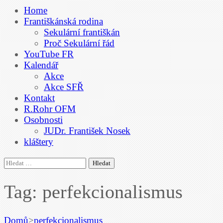
Home
Františkánská rodina
Sekulární františkán
Proč Sekulární řád
YouTube FR
Kalendář
Akce
Akce SFŘ
Kontakt
R.Rohr OFM
Osobnosti
JUDr. František Nosek
kláštery
Vyhledávání
Tag: perfekcionalismus
Domů
>
perfekcionalismus