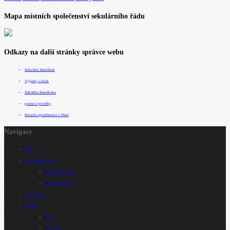
Mapa místních společenství sekulárního řádu
Odkazy na další stránky správce webu
Sekulární františkán
Výpisky z knih
Zahrádka františkána
poezie a povídky
Kronika společenství v Plzni
Navigace
Home
Františkánská rodina
Sekulární františkán
Proč Sekulární řád
YouTube FR
Kalendář
Akce
Akce SFŘ