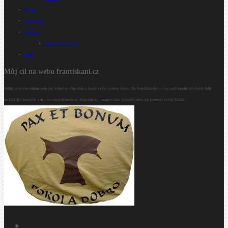
Kontakt
R.Rohr OFM
Osobnosti
JUDr. František Nosek
kláštery
Můj cíl na webu frantiskani.cz
Někdy si to neuvědomujeme jak hodně sv. František z Assisi ovlivnil celou církev. Do Františkánské rodiny patří mnoho řeholních řádů
mužských i ženských a mnoho různých institucí. Pokusím se postupem času vykreslit celou její pestrost. Luboš Kolafa