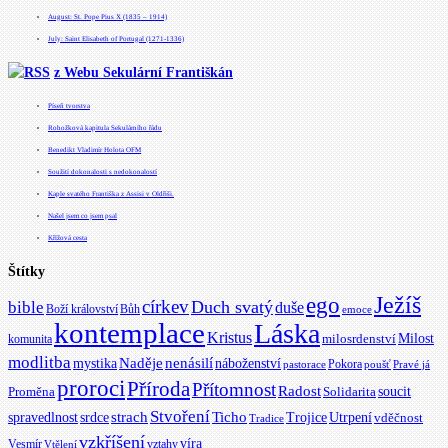
August: St. Pope Pius X (1835 – 1914)
July: Saint Elisabeth of Portugal (1271-1336)
z Webu Sekulární Františkán
Píseň tvorstva
Rohožková kapitula Sekulárního řádu
Benedikt Vladimír Holota OFM
Soužití dokonalosti s nedokonalostí
Kaple svatého Františka z Assisi v Oldřiši.
Našel jsem co jsem psal
Křížová cesta
Štítky
Ježíš
ego
církev
bible
Duch svatý
duše
Boží království
Bůh
emoce
kontemplace
Láska
Kristus
Milost
milosrdenství
komunita
modlitba
Naděje
mystika
nenásilí
náboženství
Pokora
pastorace
poušť
Pravé já
proroci
Příroda
Přítomnost
Radost
soucit
Proměna
Solidarita
Stvoření
strach
spravedlnost
Ticho
Trojice
srdce
Utrpení
vděčnost
Tradice
vzkříšení
víra
Vesmír
vztahy
Vtělení