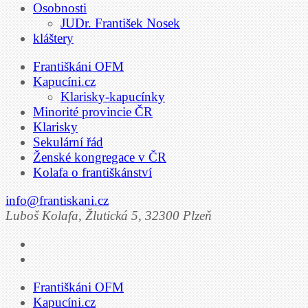
Osobnosti
JUDr. František Nosek
kláštery
Františkáni OFM
Kapucíni.cz
Klarisky-kapucínky
Minorité provincie ČR
Klarisky
Sekulární řád
Ženské kongregace v ČR
Kolafa o františkánství
info@frantiskani.cz
Luboš Kolafa, Žlutická 5, 32300 Plzeň
Františkáni OFM
Kapucíni.cz