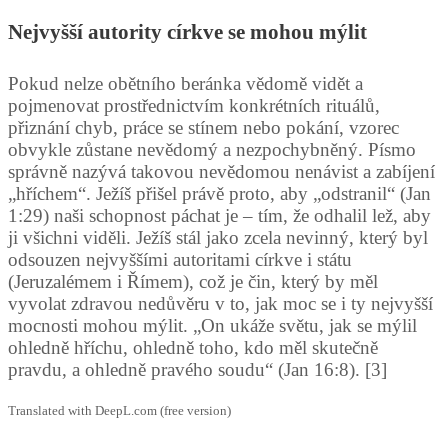
Nejvyšší autority církve se mohou mýlit
Pokud nelze obětního beránka vědomě vidět a
pojmenovat prostřednictvím konkrétních rituálů,
přiznání chyb, práce se stínem nebo pokání, vzorec
obvykle zůstane nevědomý a nezpochybněný. Písmo
správně nazývá takovou nevědomou nenávist a zabíjení
„hříchem“. Ježíš přišel právě proto, aby „odstranil“ (Jan
1:29) naši schopnost páchat je – tím, že odhalil lež, aby
ji všichni viděli. Ježíš stál jako zcela nevinný, který byl
odsouzen nejvyššími autoritami církve i státu
(Jeruzalémem i Římem), což je čin, který by měl
vyvolat zdravou nedůvěru v to, jak moc se i ty nejvyšší
mocnosti mohou mýlit. „On ukáže světu, jak se mýlil
ohledně hříchu, ohledně toho, kdo měl skutečně
pravdu, a ohledně pravého soudu“ (Jan 16:8). [3]
Translated with DeepL.com (free version)