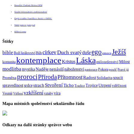
Benedikt Vladimír Holota OFM
Soužití dokonalosti s nedokonalostí
Kaple svatého Františka z Assisi v Oldřiši.
Našel jsem co jsem psal
Křížová cesta
Štítky
Ježíš
ego
církev
bible
Duch svatý
duše
Boží království
Bůh
emoce
kontemplace
Láska
Kristus
Milost
milosrdenství
komunita
modlitba
Naděje
mystika
nenásilí
náboženství
Pokora
pastorace
poušť
Pravé já
proroci
Příroda
Přítomnost
Radost
soucit
Proměna
Solidarita
Stvoření
strach
spravedlnost
Ticho
Trojice
Utrpení
srdce
vděčnost
Tradice
vzkříšení
víra
Vesmír
vztahy
Vtělení
Mapa místních společenství sekulárního řádu
Odkazy na další stránky správce webu