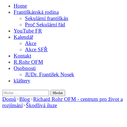
Home
Františkánská rodina
Sekulární františkán
Proč Sekulární řád
YouTube FR
Kalendář
Akce
Akce SFŘ
Kontakt
R.Rohr OFM
Osobnosti
JUDr. František Nosek
kláštery
Vyhledávání
Domů
>
Blog
>
Richard Rohr OFM - centrum pro život a
rozjímání
>
Škodlivá iluze