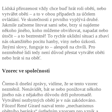
Lidská přirozenost vždy chce buď hrát roli oběti, nebo
vytvářet oběti – a to v obou případech za účelem
ovládání. Ve skutečnosti z prvního vyplývá druhé.
Jakmile začneme litovat sami sebe, brzy si najdeme
někoho jiného, koho můžeme obviňovat, napadat nebo
útočit – a to beztrestně! To rychle uklidní situaci a zbaví
nás okamžitého pocitu hanby, viny nebo úzkosti.
Jinými slovy, funguje to – alespoň na chvíli. Pro
nezměněné lidi tedy není důvod přestat vytvářet oběti
nebo hrát si na oběť.
Vzorec ve společnosti
Čteme-li dnešní zprávy, vidíme, že se tento vzorec
nezměnil. Nenávidět, bát se nebo ponižovat někoho
jiného nás z nějakého důvodu drží pohromadě.
Vytváření nezbytných obětí je v nás zakódováno.
Filozof René Girard nazval tento „mechanismus
obětního beránka“ ústředním vzorcem pro vznik a