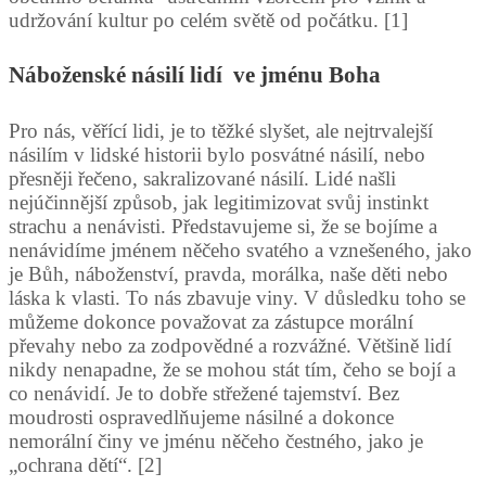
udržování kultur po celém světě od počátku. [1]
Náboženské násilí lidí ve jménu Boha
Pro nás, věřící lidi, je to těžké slyšet, ale nejtrvalejší
násilím v lidské historii bylo posvátné násilí, nebo
přesněji řečeno, sakralizované násilí. Lidé našli
nejúčinnější způsob, jak legitimizovat svůj instinkt
strachu a nenávisti. Představujeme si, že se bojíme a
nenávidíme jménem něčeho svatého a vznešeného, jako
je Bůh, náboženství, pravda, morálka, naše děti nebo
láska k vlasti. To nás zbavuje viny. V důsledku toho se
můžeme dokonce považovat za zástupce morální
převahy nebo za zodpovědné a rozvážné. Většině lidí
nikdy nenapadne, že se mohou stát tím, čeho se bojí a
co nenávidí. Je to dobře střežené tajemství. Bez
moudrosti ospravedlňujeme násilné a dokonce
nemorální činy ve jménu něčeho čestného, jako je
„ochrana dětí“. [2]