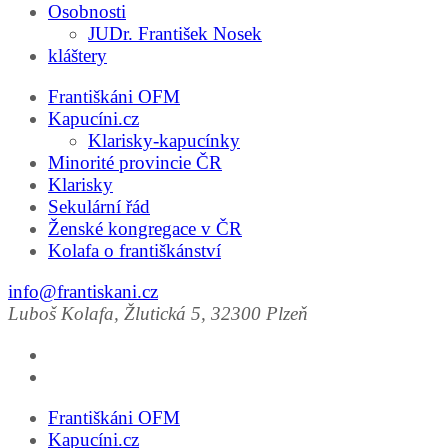
Osobnosti
JUDr. František Nosek
kláštery
Františkáni OFM
Kapucíni.cz
Klarisky-kapucínky
Minorité provincie ČR
Klarisky
Sekulární řád
Ženské kongregace v ČR
Kolafa o františkánství
info@frantiskani.cz
Luboš Kolafa, Žlutická 5, 32300 Plzeň
Františkáni OFM
Kapucíni.cz