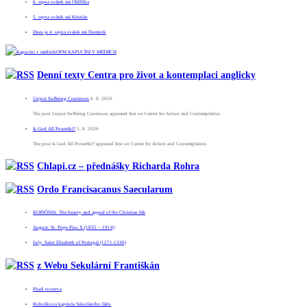
6. srpna svátek má Oldřiška
5. srpna svátek má Kristián
Dnes je 4. srpna svátek má Dominik
OFM KAPUCÍNI V MÉDIÍCH
Denní texty Centra pro život a kontemplaci anglicky
Unjust Suffering Continues
6. 8. 2026
The post Unjust Suffering Continues appeared first on Center for Action and Contemplation.
Is God All Powerful?
5. 8. 2026
The post Is God All Powerful? appeared first on Center for Action and Contemplation.
Chlapi.cz – přednášky Richarda Rohra
Ordo Francisacanus Saecularum
KOINÕNIA: The beauty and appeal of the Christian life
August: St. Pope Pius X (1835 – 1914)
July: Saint Elisabeth of Portugal (1271-1336)
z Webu Sekulární Františkán
Píseň tvorstva
Rohožková kapitula Sekulárního řádu