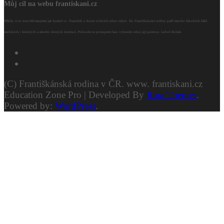
Můj cíl na webu frantiskani.cz
Někdy si to neuvědomujeme jak hodně sv. František z Assisi ovlivnil celou církev. Do Františkánské rodiny patří mnoho řeholních řádů
mužských i ženských a mnoho různých institucí. Pokusím se postupem času vykreslit celou její pestrost. Luboš Kolafa
(C) Františkánská rodina v ČR. www. frantiskani.cz
Education Zone Pro | Developed By
Rara Themes
.
Powered by:
WordPress
.