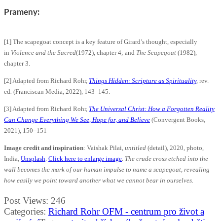
Prameny:
[1] The scapegoat concept is a key feature of Girard’s thought, especially
in
Violence and the Sacred
(1972), chapter 4; and
The Scapegoat
(1982),
chapter 3.
[2] Adapted from Richard Rohr,
Things Hidden: Scripture as Spirituality
,
rev.
ed
.
(Franciscan Media, 2022), 143–145.
[3] Adapted from Richard Rohr,
The Universal Christ: How a Forgotten Reality
Can Change Everything We See, Hope for, and Believe
(Convergent Books,
2021), 150–151
Image credit and inspiration
: Vaishak Pilai,
untitled
(detail), 2020, photo,
India,
Unsplash
.
Click here to enlarge image
.
The crude cross etched into the
wall becomes the mark of our human impulse to name a scapegoat, revealing
how easily we point toward another what we cannot bear in ourselves.
Post Views:
246
Categories:
Richard Rohr OFM - centrum pro život a