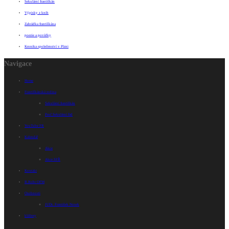
Sekulární františkán
Výpisky z knih
Zahrádka františkána
poezie a povídky
Kronika společenství v Plzni
Navigace
Home
Františkánská rodina
Sekulární františkán
Proč Sekulární řád
YouTube FR
Kalendář
Akce
Akce SFŘ
Kontakt
R.Rohr OFM
Osobnosti
JUDr. František Nosek
kláštery