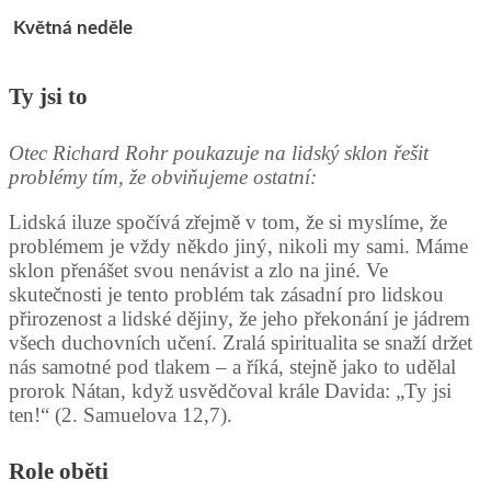
Květná neděle
Ty jsi to
Otec Richard Rohr poukazuje na lidský sklon řešit
problémy tím, že obviňujeme ostatní:
Lidská iluze spočívá zřejmě v tom, že si myslíme, že
problémem je vždy někdo jiný, nikoli my sami. Máme
sklon přenášet svou nenávist a zlo na jiné. Ve
skutečnosti je tento problém tak zásadní pro lidskou
přirozenost a lidské dějiny, že jeho překonání je jádrem
všech duchovních učení. Zralá spiritualita se snaží držet
nás samotné pod tlakem – a říká, stejně jako to udělal
prorok Nátan, když usvědčoval krále Davida: „Ty jsi
ten!“ (2. Samuelova 12,7).
Role oběti