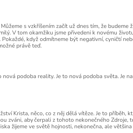
 Můžeme s vzkříšením začít už dnes tím, že budeme ží
 milý. V tom okamžiku jsme přivedeni k novému život
. Pokaždé, když odmítneme být negativní, cyničtí neb
 možné právě teď.
 nová podoba reality. Je to nová podoba světa. Je na
ství Krista, něco, co z něj dělá vítěze. Je to příběh
 jsou zváni, aby čerpali z tohoto nekonečného Zdroje
ska žijeme ve světě hojnosti, nekonečna, ale většina