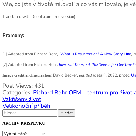
Vše, co jste v životě milovali a co vás milovalo, je v
Translated with DeepL.com (free version)
Prameny:
[1] Adapted from Richard Rohr, “
What Is Resurrection? A New Story Line
,”
h
[2] Adapted from Richard Rohr,
Immortal Diamond: The Search for Our True Se
: David Becker,
(detail), 2022, photo,
Un
Image credit and inspiration
untitled
Post Views:
431
Categories:
Richard Rohr OFM - centrum pro život a
Navigace
Vzkříšený život
pro
Velikonoční příběh
příspěvek
Vyhledávání
ARCHIV PŘÍSPĚVKŮ
ARCHIV