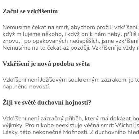
Začni se vzkříšením
Nemusíme čekat na smrt, abychom prožili vzkříšení.
když milujeme někoho, i když on k nám nebyl příliš
znovu, i po opakovaných neúspěších, jsme vzkříšeni
Nemusíme na to čekat až později. Vzkříšení je vždy
Vzkříšení je nová podoba světa
Vzkříšení není Ježíšovým soukromým zázrakem; je to
naplněno novostí.
Žiji ve světě duchovní hojnosti?
Vzkříšení není zázračný příběh, který má dokázat bož
výjimky! Pro nikoho neexistuje věčná smrt: Všichni
Lásky, této nekonečné Možnosti. Z duchovního hledi