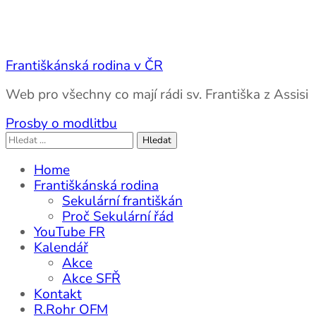
Františkánská rodina v ČR
Web pro všechny co mají rádi sv. Františka z Assisi
Prosby o modlitbu
Vyhledávání
Home
Františkánská rodina
Sekulární františkán
Proč Sekulární řád
YouTube FR
Kalendář
Akce
Akce SFŘ
Kontakt
R.Rohr OFM