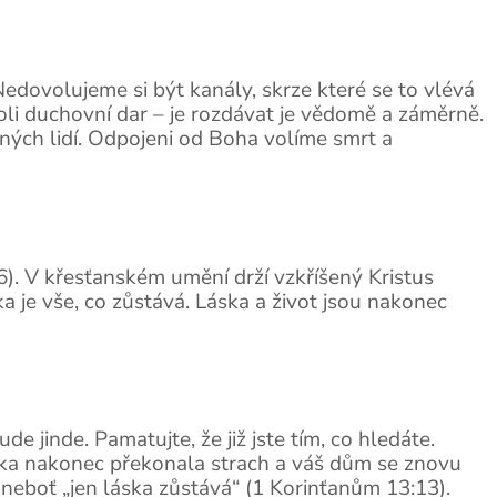
edovolujeme si být kanály, skrze které se to vlévá
koli duchovní dar – je rozdávat je vědomě a záměrně.
ných lidí. Odpojeni od Boha volíme smrt a
8:6). V křesťanském umění drží vzkříšený Kristus
a je vše, co zůstává. Láska a život jsou nakonec
 jinde. Pamatujte, že již jste tím, co hledáte.
Láska nakonec překonala strach a váš dům se znovu
, neboť „jen láska zůstává“ (1 Korinťanům 13:13).