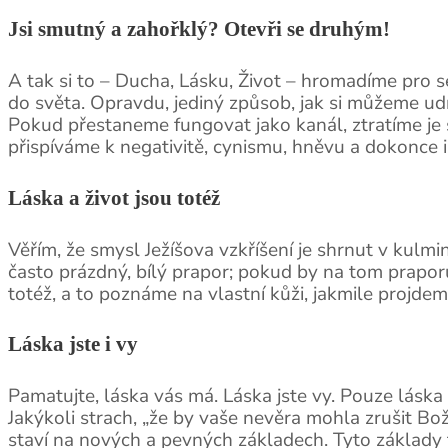
Jsi smutný a zahořklý? Otevři se druhým!
A tak si to – Ducha, Lásku, Život – hromadíme pro 
do světa. Opravdu, jediný způsob, jak si můžeme udr
Pokud přestaneme fungovat jako kanál, ztratíme je 
přispíváme k negativitě, cynismu, hněvu a dokonce i 
Láska a život jsou totéž
Věřím, že smysl Ježíšova vzkříšení je shrnut v kulminu
často prázdný, bílý prapor; pokud by na tom praporu 
totéž, a to poznáme na vlastní kůži, jakmile projdem
Láska jste i vy
Pamatujte, láska vás má. Láska jste vy. Pouze láska 
Jakýkoli strach, „že by vaše nevěra mohla zrušit Bo
staví na nových a pevných základech. Tyto základy tu