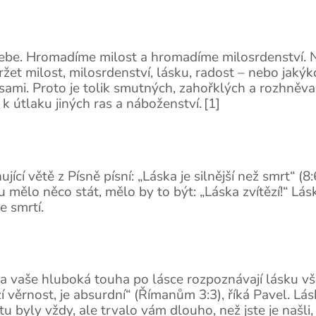
sebe. Hromadíme milost a hromadíme milosrdenství. N
žet milost, milosrdenství, lásku, radost – nebo jaký
sami. Proto je tolik smutných, zahořklých a rozhněva
k útlaku jiných ras a náboženství. [1]
jící větě z Písně písní: „Láska je silnější než smrt“ (
mělo něco stát, mělo by to být: „Láska zvítězí!“ Lásk
e smrtí.
a vaše hluboká touha po lásce rozpoznávají lásku všude
ží věrnost, je absurdní“ (Římanům 3:3), říká Pavel. 
 byly vždy, ale trvalo vám dlouho, než jste je našli