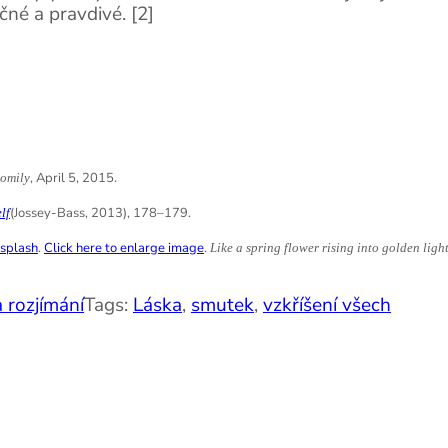
ěčné a pravdivé. [2]
, April 5, 2015.
omily
(Jossey-Bass, 2013), 178–179.
lf
splash
.
Click here to enlarge image
.
Like a spring flower rising into golden ligh
 rozjímání
Tags:
Láska
,
smutek
,
vzkříšení všech