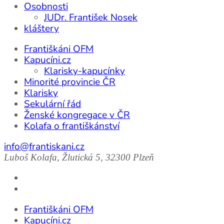
Osobnosti
JUDr. František Nosek
kláštery
Františkáni OFM
Kapucíni.cz
Klarisky-kapucínky
Minorité provincie ČR
Klarisky
Sekulární řád
Ženské kongregace v ČR
Kolafa o františkánství
info@frantiskani.cz
Luboš Kolafa, Žlutická 5, 32300 Plzeň
Františkáni OFM
Kapucíni.cz