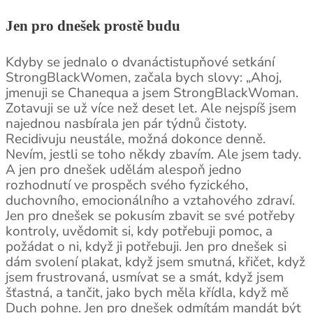
Jen pro dnešek prostě budu
Kdyby se jednalo o dvanáctistupňové setkání
StrongBlackWomen, začala bych slovy: „Ahoj,
jmenuji se Chanequa a jsem StrongBlackWoman.
Zotavuji se už více než deset let. Ale nejspíš jsem
najednou nasbírala jen pár týdnů čistoty.
Recidivuju neustále, možná dokonce denně.
Nevím, jestli se toho někdy zbavím. Ale jsem tady.
A jen pro dnešek udělám alespoň jedno
rozhodnutí ve prospěch svého fyzického,
duchovního, emocionálního a vztahového zdraví.
Jen pro dnešek se pokusím zbavit se své potřeby
kontroly, uvědomit si, kdy potřebuji pomoc, a
požádat o ni, když ji potřebuji. Jen pro dnešek si
dám svolení plakat, když jsem smutná, křičet, když
jsem frustrovaná, usmívat se a smát, když jsem
šťastná, a tančit, jako bych měla křídla, když mě
Duch pohne. Jen pro dnešek odmítám mandát být