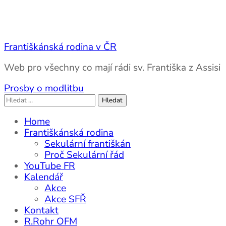
Františkánská rodina v ČR
Web pro všechny co mají rádi sv. Františka z Assisi
Prosby o modlitbu
Vyhledávání
Home
Františkánská rodina
Sekulární františkán
Proč Sekulární řád
YouTube FR
Kalendář
Akce
Akce SFŘ
Kontakt
R.Rohr OFM