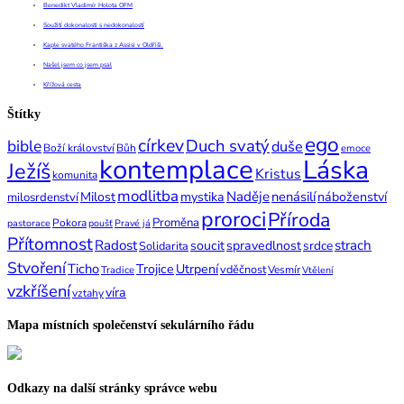
Benedikt Vladimír Holota OFM
Soužití dokonalosti s nedokonalostí
Kaple svatého Františka z Assisi v Oldřiši.
Našel jsem co jsem psal
Křížová cesta
Štítky
ego
církev
Duch svatý
bible
duše
Boží království
Bůh
emoce
kontemplace
Láska
Ježíš
Kristus
komunita
modlitba
Naděje
nenásilí
Milost
mystika
náboženství
milosrdenství
proroci
Příroda
Proměna
Pokora
pastorace
poušť
Pravé já
Přítomnost
Radost
strach
soucit
spravedlnost
srdce
Solidarita
Stvoření
Ticho
Trojice
Utrpení
vděčnost
Vesmír
Tradice
Vtělení
vzkříšení
víra
vztahy
Mapa místních společenství sekulárního řádu
Odkazy na další stránky správce webu