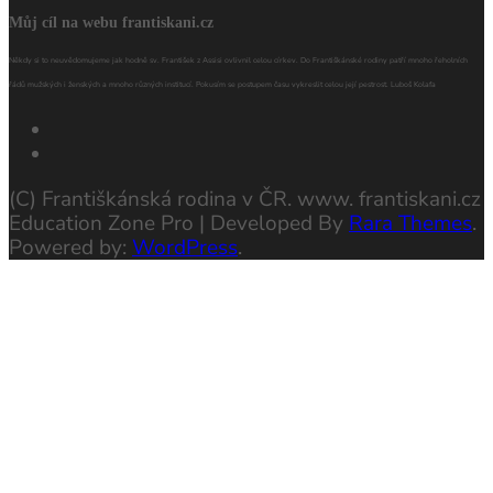
Můj cíl na webu frantiskani.cz
Někdy si to neuvědomujeme jak hodně sv. František z Assisi ovlivnil celou církev. Do Františkánské rodiny patří mnoho řeholních
řádů mužských i ženských a mnoho různých institucí. Pokusím se postupem času vykreslit celou její pestrost. Luboš Kolafa
(C) Františkánská rodina v ČR. www. frantiskani.cz
Education Zone Pro | Developed By
Rara Themes
.
Powered by:
WordPress
.