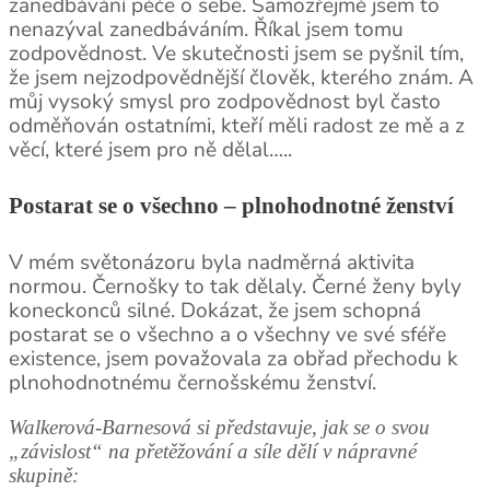
zanedbávání péče o sebe. Samozřejmě jsem to
nenazýval zanedbáváním. Říkal jsem tomu
zodpovědnost. Ve skutečnosti jsem se pyšnil tím,
že jsem nejzodpovědnější člověk, kterého znám. A
můj vysoký smysl pro zodpovědnost byl často
odměňován ostatními, kteří měli radost ze mě a z
věcí, které jsem pro ně dělal…..
Postarat se o všechno – plnohodnotné ženství
V mém světonázoru byla nadměrná aktivita
normou. Černošky to tak dělaly. Černé ženy byly
koneckonců silné. Dokázat, že jsem schopná
postarat se o všechno a o všechny ve své sféře
existence, jsem považovala za obřad přechodu k
plnohodnotnému černošskému ženství.
Walkerová-Barnesová si představuje, jak se o svou
„závislost“ na přetěžování a síle dělí v nápravné
skupině: