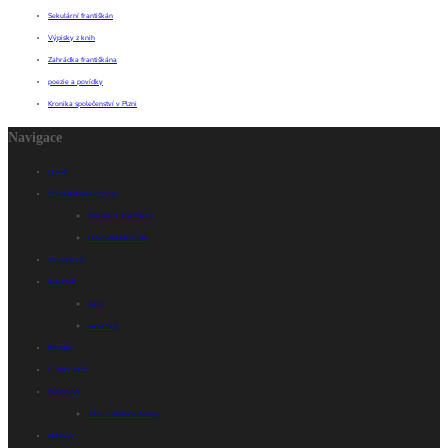
Sekulární františkán
Výpisky z knih
Zahrádka františkána
poezie a povídky
Kronika společenství v Plzni
Navigace
Home
Františkánská rodina
Sekulární františkán
Proč Sekulární řád
YouTube FR
Kalendář
Akce
Akce SFŘ
Kontakt
R.Rohr OFM
Osobnosti
JUDr. František Nosek
kláštery