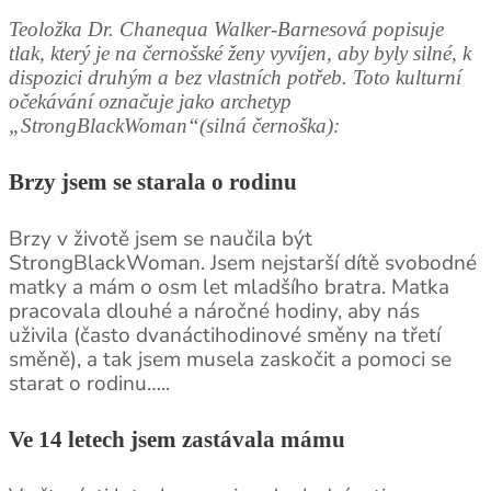
Teoložka Dr. Chanequa Walker-Barnesová popisuje
tlak, který je na černošské ženy vyvíjen, aby byly silné, k
dispozici druhým a bez vlastních potřeb. Toto kulturní
očekávání označuje jako archetyp
„StrongBlackWoman“(silná černoška):
Brzy jsem se starala o rodinu
Brzy v životě jsem se naučila být
StrongBlackWoman. Jsem nejstarší dítě svobodné
matky a mám o osm let mladšího bratra. Matka
pracovala dlouhé a náročné hodiny, aby nás
uživila (často dvanáctihodinové směny na třetí
směně), a tak jsem musela zaskočit a pomoci se
starat o rodinu…..
Ve 14 letech jsem zastávala mámu