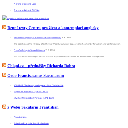
7. srpna svátek má Lada
6. srpna svátek má Oldřiška
OFM KAPUCÍNI V MÉDIÍCH
Denní texty Centra pro život a kontemplaci anglicky
Job and the Mystery of Suffering: Weekly Summary
8. 8. 2026
The post Job and the Mystery of Suffering: Weekly Summary appeared first on Center for Action and Contemplation.
From Suffering to Sacred Wounds
7. 8. 2026
The post From Suffering to Sacred Wounds appeared first on Center for Action and Contemplation.
Chlapi.cz – přednášky Richarda Rohra
Ordo Francisacanus Saecularum
KOINÕNIA: The beauty and appeal of the Christian life
August: St. Pope Pius X (1835 – 1914)
July: Saint Elisabeth of Portugal (1271-1336)
z Webu Sekulární Františkán
Píseň tvorstva
Rohožková kapitula Sekulárního řádu