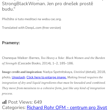
StrongBlackWoman. Jen pro dnešek prostě
budu.“
Přečtěte si tuto meditaci na webu cac.org.
Translated with DeepL.com (free version)
Prameny:
Chanequa Walker-Barnes,
Too Heavy a Yoke: Black Women and the Burden
(Cascade Books, 2014), 1–2, 185–186.
of Strength
: Nadya Spetnitskaya,
(detail), 2018,
Image credit and inspiration
Untitled
photo,
Unsplash
.
Click here to enlarge image.
Making bread requires the
integration of dry and liquid ingredients that must be kneaded and combined.
They move from messiness to a cohesive form, just like any kind of integration
process.
Post Views:
649
Categories:
Richard Rohr OFM - centrum pro život