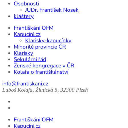
Osobnosti
JUDr. František Nosek
kláštery
Františkáni OFM
Kapucíni.cz
Klarisky-kapucínky
Minorité provincie ČR
Klarisky
Sekulární řád
Ženské kongregace v ČR
Kolafa o františkánství
info@frantiskani.cz
Luboš Kolafa, Žlutická 5, 32300 Plzeň
Františkáni OFM
Kapucíni.cz