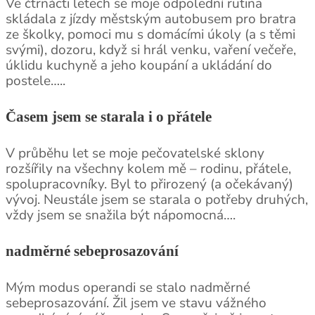
Ve čtrnácti letech se moje odpolední rutina
skládala z jízdy městským autobusem pro bratra
ze školky, pomoci mu s domácími úkoly (a s těmi
svými), dozoru, když si hrál venku, vaření večeře,
úklidu kuchyně a jeho koupání a ukládání do
postele…..
Časem jsem se starala i o přátele
V průběhu let se moje pečovatelské sklony
rozšířily na všechny kolem mě – rodinu, přátele,
spolupracovníky. Byl to přirozený (a očekávaný)
vývoj. Neustále jsem se starala o potřeby druhých,
vždy jsem se snažila být nápomocná….
nadměrné sebeprosazování
Mým modus operandi se stalo nadměrné
sebeprosazování. Žil jsem ve stavu vážného