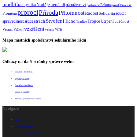
modlitba
Naděje
mystika
nenásilí
náboženství
Pokora
pastorace
poušť
Pravé já
proroci
Příroda
Přítomnost
Radost
soucit
Proměna
Solidarita
Stvoření
strach
spravedlnost
Ticho
Trojice
Utrpení
srdce
vděčnost
Tradice
vzkříšení
víra
Vesmír
vztahy
Vtělení
Mapa místních společenství sekulárního řádu
Odkazy na další stránky správce webu
Sekulární františkán
Výpisky z knih
Zahrádka františkána
poezie a povídky
Kronika společenství v Plzni
Navigace
Home
Františkánská rodina
Sekulární františkán