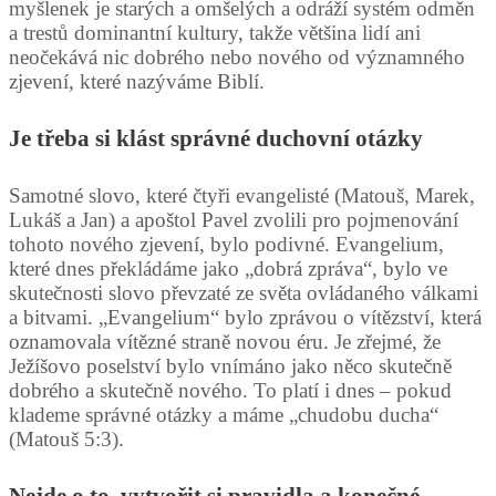
myšlenek je starých a omšelých a odráží systém odměn
a trestů dominantní kultury, takže většina lidí ani
neočekává nic dobrého nebo nového od významného
zjevení, které nazýváme Biblí.
Je třeba si klást správné duchovní otázky
Samotné slovo, které čtyři evangelisté (Matouš, Marek,
Lukáš a Jan) a apoštol Pavel zvolili pro pojmenování
tohoto nového zjevení, bylo podivné. Evangelium,
které dnes překládáme jako „dobrá zpráva“, bylo ve
skutečnosti slovo převzaté ze světa ovládaného válkami
a bitvami. „Evangelium“ bylo zprávou o vítězství, která
oznamovala vítězné straně novou éru. Je zřejmé, že
Ježíšovo poselství bylo vnímáno jako něco skutečně
dobrého a skutečně nového. To platí i dnes – pokud
klademe správné otázky a máme „chudobu ducha“
(Matouš 5:3).
Nejde o to, vytvořit si pravidla a konečné