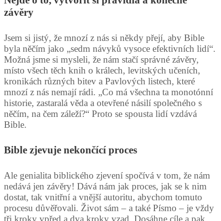
závěry
Jsem si jistý, že mnozí z nás si někdy přejí, aby Bible
byla něčím jako „sedm návyků vysoce efektivních lidí“.
Možná jsme si mysleli, že nám stačí správné závěry,
místo všech těch knih o králech, levitských učeních,
kronikách různých bitev a Pavlových listech, které
mnozí z nás nemají rádi. „Co má všechna ta monotónní
historie, zastaralá věda a otevřené násilí společného s
něčím, na čem záleží?“ Proto se spousta lidí vzdává
Bible.
Bible zjevuje nekončící proces
Ale genialita biblického zjevení spočívá v tom, že nám
nedává jen závěry! Dává nám jak proces, jak se k nim
dostat, tak vnitřní a vnější autoritu, abychom tomuto
procesu důvěřovali. Život sám – a také Písmo – je vždy
tři kroky vpřed a dva kroky vzad. Dosáhne cíle a pak