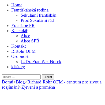
Home
Františkánská rodina
Sekulární františkán
Proč Sekulární řád
YouTube FR
Kalendář
Akce
Akce SFŘ
Kontakt
R.Rohr OFM
Osobnosti
JUDr. František Nosek
kláštery
Vyhledávání
Domů
>
Blog
>
Richard Rohr OFM - centrum pro život a
rozjímání
>
Zjevení a proměna