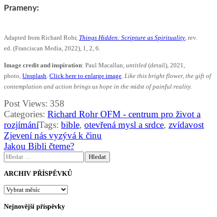
Prameny:
Adapted from Richard Rohr,
Things Hidden: Scripture as Spirituality
, rev.
ed.
(Franciscan Media, 2022), 1, 2, 6.
Image credit and inspiration
: Paul Macallan,
untitled
(detail), 2021,
photo,
Unsplash
.
Click here to enlarge image
.
Like this bright flower, the gift of
contemplation and action brings us hope in the midst of painful reality.
Post Views:
358
Categories:
Richard Rohr OFM - centrum pro život a
rozjímání
Tags:
bible
,
otevřená mysl a srdce
,
zvídavost
Navigace
Zjevení nás vyzývá k činu
pro
Jakou Bibli čteme?
příspěvek
Vyhledávání
ARCHIV PŘÍSPĚVKŮ
ARCHIV
PŘÍSPĚVKŮ
Nejnovější příspěvky