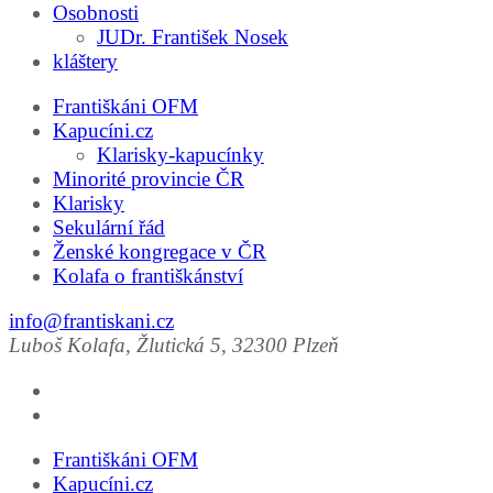
Osobnosti
JUDr. František Nosek
kláštery
Františkáni OFM
Kapucíni.cz
Klarisky-kapucínky
Minorité provincie ČR
Klarisky
Sekulární řád
Ženské kongregace v ČR
Kolafa o františkánství
info@frantiskani.cz
Luboš Kolafa, Žlutická 5, 32300 Plzeň
Františkáni OFM
Kapucíni.cz