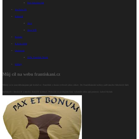
Proč Sekulární řád
YouTube FR
Kalendář
Akce
Akce SFŘ
Kontakt
R.Rohr OFM
Osobnosti
JUDr. František Nosek
kláštery
Můj cíl na webu frantiskani.cz
Někdy si to neuvědomujeme jak hodně sv. František z Assisi ovlivnil celou církev. Do Františkánské rodiny patří mnoho řeholních řádů
mužských i ženských a mnoho různých institucí. Pokusím se postupem času vykreslit celou její pestrost. Luboš Kolafa