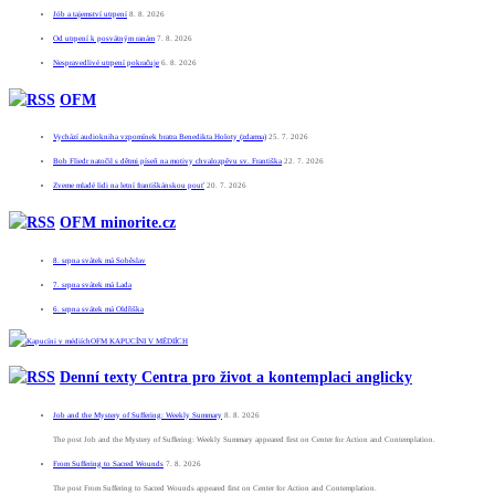
Jób a tajemství utrpení
8. 8. 2026
Od utrpení k posvátným ranám
7. 8. 2026
Nespravedlivé utrpení pokračuje
6. 8. 2026
OFM
Vychází audiokniha vzpomínek bratra Benedikta Holoty (zdarma)
25. 7. 2026
Bob Fliedr natočil s dětmi píseň na motivy chvalozpěvu sv. Františka
22. 7. 2026
Zveme mladé lidi na letní františkánskou pouť
20. 7. 2026
OFM minorite.cz
8. srpna svátek má Soběslav
7. srpna svátek má Lada
6. srpna svátek má Oldřiška
OFM KAPUCÍNI V MÉDIÍCH
Denní texty Centra pro život a kontemplaci anglicky
Job and the Mystery of Suffering: Weekly Summary
8. 8. 2026
The post Job and the Mystery of Suffering: Weekly Summary appeared first on Center for Action and Contemplation.
From Suffering to Sacred Wounds
7. 8. 2026
The post From Suffering to Sacred Wounds appeared first on Center for Action and Contemplation.