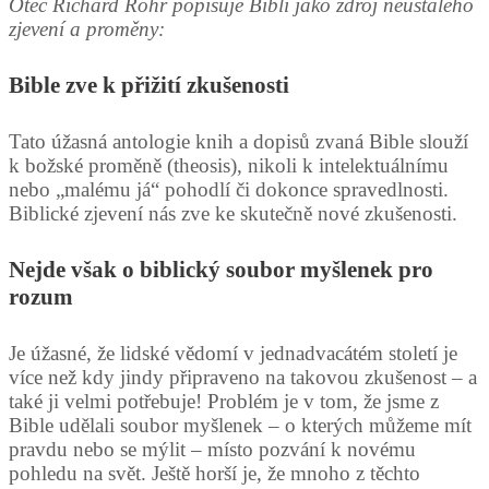
Otec Richard Rohr popisuje Bibli jako zdroj neustálého
zjevení a proměny:
Bible zve k přižití zkušenosti
Tato úžasná antologie knih a dopisů zvaná Bible slouží
k božské proměně (theosis), nikoli k intelektuálnímu
nebo „malému já“ pohodlí či dokonce spravedlnosti.
Biblické zjevení nás zve ke skutečně nové zkušenosti.
Nejde však o biblický soubor myšlenek pro
rozum
Je úžasné, že lidské vědomí v jednadvacátém století je
více než kdy jindy připraveno na takovou zkušenost – a
také ji velmi potřebuje! Problém je v tom, že jsme z
Bible udělali soubor myšlenek – o kterých můžeme mít
pravdu nebo se mýlit – místo pozvání k novému
pohledu na svět. Ještě horší je, že mnoho z těchto