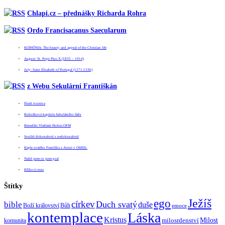
Chlapi.cz – přednášky Richarda Rohra
Ordo Francisacanus Saecularum
KOINÕNIA: The beauty and appeal of the Christian life
August: St. Pope Pius X (1835 – 1914)
July: Saint Elisabeth of Portugal (1271-1336)
z Webu Sekulární Františkán
Píseň tvorstva
Rohožková kapitula Sekulárního řádu
Benedikt Vladimír Holota OFM
Soužití dokonalosti s nedokonalostí
Kaple svatého Františka z Assisi v Oldřiši.
Našel jsem co jsem psal
Křížová cesta
Štítky
Ježíš
ego
církev
bible
Duch svatý
duše
Boží království
Bůh
emoce
kontemplace
Láska
Kristus
Milost
milosrdenství
komunita