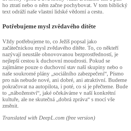
ho ztratí nebo o něm začne pochybovat. V tom biblický
text odráží naše vlastní lidské vědomí a cestu.
Potřebujeme mysl zvědavého dítěte
Vždy potřebujeme to, co Ježíš popsal jako
začátečnickou mysl zvědavého dítěte. To, co někteří
nazývají neustále obnovovanou bezprostředností, je
nejlepší cestou k duchovní moudrosti. Pokud se
zajímáme pouze o duchovní stav naší skupiny nebo o
naše soukromé plány „sociálního zabezpečení“, Písmo
pro nás nebude nové, ani dobré, ani atraktivní. Budeme
pokračovat na autopilota, i poté, co si je přečteme. Bude
to „náboženství“, jaké očekáváme v naší konkrétní
kultuře, ale ne skutečná „dobrá zpráva“ s mocí vše
změnit.
Translated with DeepL.com (free version)