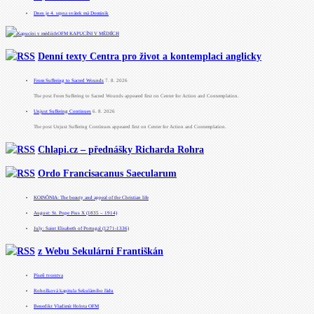
Dnes je 4. srpna svátek má Dominik
OFM KAPUCÍNI V MÉDIÍCH
Denní texty Centra pro život a kontemplaci anglicky
From Suffering to Sacred Wounds
7. 8. 2026
The post From Suffering to Sacred Wounds appeared first on Center for Action and Contemplation.
Unjust Suffering Continues
6. 8. 2026
The post Unjust Suffering Continues appeared first on Center for Action and Contemplation.
Chlapi.cz – přednášky Richarda Rohra
Ordo Francisacanus Saecularum
KOINÕNIA: The beauty and appeal of the Christian life
August: St. Pope Pius X (1835 – 1914)
July: Saint Elisabeth of Portugal (1271-1336)
z Webu Sekulární Františkán
Píseň tvorstva
Rohožková kapitula Sekulárního řádu
Benedikt Vladimír Holota OFM