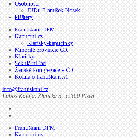
Osobnosti
JUDr. František Nosek
kláštery
Františkáni OFM
Kapucíni.cz
Klarisky-kapucínky
Minorité provincie ČR
Klarisky
Sekulární řád
Ženské kongregace v ČR
Kolafa o františkánství
info@frantiskani.cz
Luboš Kolafa, Žlutická 5, 32300 Plzeň
Františkáni OFM
Kapucíni.cz