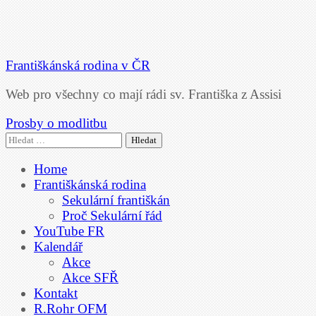
Františkánská rodina v ČR
Web pro všechny co mají rádi sv. Františka z Assisi
Prosby o modlitbu
Vyhledávání
Home
Františkánská rodina
Sekulární františkán
Proč Sekulární řád
YouTube FR
Kalendář
Akce
Akce SFŘ
Kontakt
R.Rohr OFM