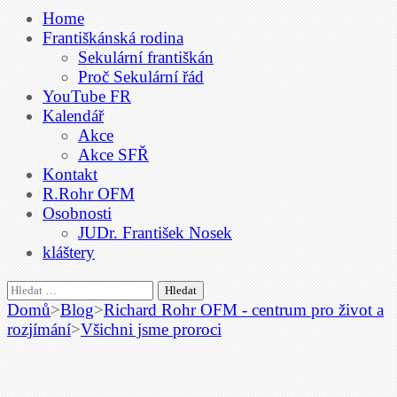
Home
Františkánská rodina
Sekulární františkán
Proč Sekulární řád
YouTube FR
Kalendář
Akce
Akce SFŘ
Kontakt
R.Rohr OFM
Osobnosti
JUDr. František Nosek
kláštery
Vyhledávání
Domů
>
Blog
>
Richard Rohr OFM - centrum pro život a
rozjímání
>
Všichni jsme proroci