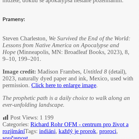
můžete, dokud se apokalypsa nestane požehnáním.
Prameny:
Steven Charleston,
We Survived the End of the World:
Lessons from Native America on Apocalypse and
Hope
(Minneapolis, MN: Broadleaf Books, 2023), 8,
9–10, 199–201.
Image credit:
Madison Frambes,
Untitled 8
(detail),
2023, naturally dyed paper and ink, Mexico, used with
permission.
Click here to enlarge image
.
The prophetic path is a daily choice to walk along an
ever-unfolding landscape.
Post Views:
1 199
Categories:
Richard Rohr OFM - centrum pro život a
rozjímání
Tags:
indiáni
,
každý je prorok
,
proroci
,
současnost