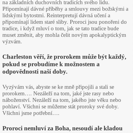
na základních duchovních tradicích svého lidu.
Připomínají dávné příběhy a smlouvy mezi božskými a
lidskými bytostmi. Reinterpretují dávná učení a
připomínají lidem staré sliby. Proroci jsou ponořeni do
tradice, i když mluví o tom, jak se tato tradice bude
muset změnit, aby mohla čelit novým apokalyptickým
výzvám.
Charleston věří, že prorokem může být každý,
pokud se probudíme k možnostem a
odpovědnosti naší doby.
Vyzývám vás, abyste se ke mně připojili a stali se
prorokem…. Nezáleží na tom, jaké jste rasy nebo
náboženství. Nezáleží na tom, jakého jste věku nebo
pohlaví. Všichni se můžeme stát proroky své doby.
Všichni jsme potřební….
Proroci nemluví za Boha, nesoudí ale kladou