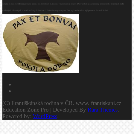
Někdy si to neuvědomujeme jak hodně sv. František z Assisi ovlivnil celou církev. Do Františkánské rodiny patří mnoho řeholních řádů
mužských i ženských a mnoho různých institucí. Pokusím se postupem času vykreslit celou její pestrost. Luboš Kolafa
(C) Františkánská rodina v ČR. www. frantiskani.cz
Education Zone Pro | Developed By
Rara Themes
.
Powered by:
WordPress
.