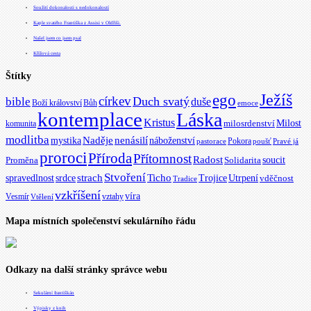
Soužití dokonalosti s nedokonalostí
Kaple svatého Františka z Assisi v Oldřiši.
Našel jsem co jsem psal
Křížová cesta
Štítky
Ježíš
ego
církev
bible
Duch svatý
duše
Boží království
Bůh
emoce
kontemplace
Láska
Kristus
Milost
milosrdenství
komunita
modlitba
Naděje
mystika
nenásilí
náboženství
Pokora
pastorace
poušť
Pravé já
proroci
Příroda
Přítomnost
Radost
soucit
Proměna
Solidarita
Stvoření
strach
spravedlnost
Ticho
Trojice
Utrpení
srdce
vděčnost
Tradice
vzkříšení
víra
Vesmír
vztahy
Vtělení
Mapa místních společenství sekulárního řádu
Odkazy na další stránky správce webu
Sekulární františkán
Výpisky z knih