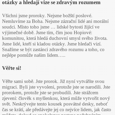
otázky a hledají vize se zdravým rozumem
Všichni jsme proroky. Nejsme božští poslové.
Nemluvíme za Boha. Nejsme zázrační lidé ani morální
soudci. Místo toho jsme … lidské bytosti žijící ve
výjimečné době. Jsme tím, čím jsou Hopiové:
komunitou, která hledá duchovní smysl svého života.
Jsme lidé, kteří si kladou otázky. Jsme hledači vizí.
Snažíme se být zastánci zdravého rozumu a toho, co
nejlépe pomůže našim lidem…..
Věřte si!
Věřte sami sobě. Jste prorok. Již nyní vytváříte svou
migraci. Byli jste vyvoleni, protože jste se narodili. Jste
prorokem, protože jste se probudili. Jste strážcem
zjevení: člověk s myšlenkou, která může vytvořit nový
svět. Neskrývejte tento kousek posvátné desky, neboť
čas se krátí, ale předávejte jej co nejvíce lidem, jak často