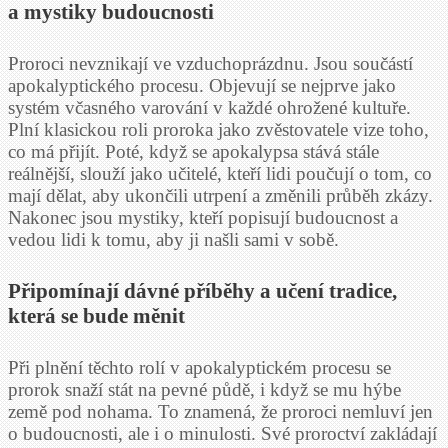
a mystiky budoucnosti
Proroci nevznikají ve vzduchoprázdnu. Jsou součástí
apokalyptického procesu. Objevují se nejprve jako
systém včasného varování v každé ohrožené kultuře.
Plní klasickou roli proroka jako zvěstovatele vize toho,
co má přijít. Poté, když se apokalypsa stává stále
reálnější, slouží jako učitelé, kteří lidi poučují o tom, co
mají dělat, aby ukončili utrpení a změnili průběh zkázy.
Nakonec jsou mystiky, kteří popisují budoucnost a
vedou lidi k tomu, aby ji našli sami v sobě.
Připomínají dávné příběhy a učení tradice,
která se bude měnit
Při plnění těchto rolí v apokalyptickém procesu se
prorok snaží stát na pevné půdě, i když se mu hýbe
země pod nohama. To znamená, že proroci nemluví jen
o budoucnosti, ale i o minulosti. Své proroctví zakládají