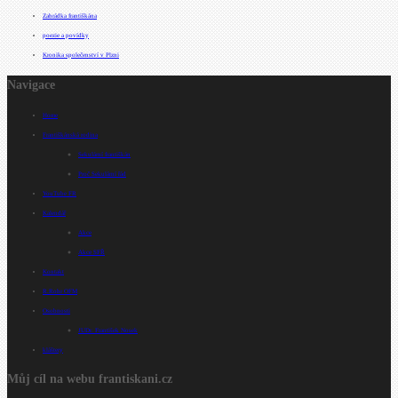
Zahrádka františkána
poezie a povídky
Kronika společenství v Plzni
Navigace
Home
Františkánská rodina
Sekulární františkán
Proč Sekulární řád
YouTube FR
Kalendář
Akce
Akce SFŘ
Kontakt
R.Rohr OFM
Osobnosti
JUDr. František Nosek
kláštery
Můj cíl na webu frantiskani.cz