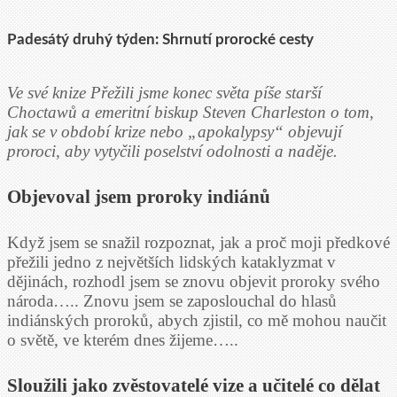
Padesátý druhý týden: Shrnutí prorocké cesty
Ve své knize Přežili jsme konec světa píše starší
Choctawů a emeritní biskup Steven Charleston o tom,
jak se v období krize nebo „apokalypsy“ objevují
proroci, aby vytyčili poselství odolnosti a naděje.
Objevoval jsem proroky indiánů
Když jsem se snažil rozpoznat, jak a proč moji předkové
přežili jedno z největších lidských kataklyzmat v
dějinách, rozhodl jsem se znovu objevit proroky svého
národa….. Znovu jsem se zaposlouchal do hlasů
indiánských proroků, abych zjistil, co mě mohou naučit
o světě, ve kterém dnes žijeme…..
Sloužili jako zvěstovatelé vize a učitelé co dělat