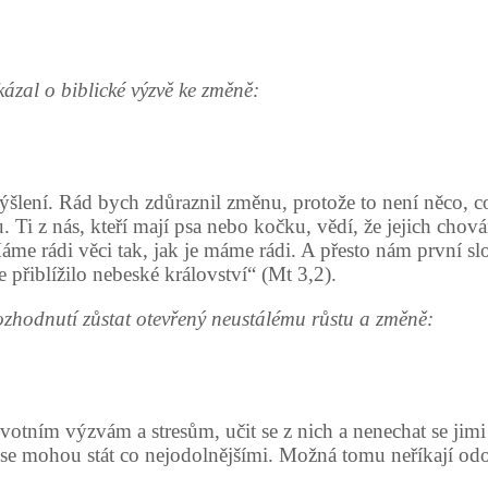
ázal o biblické výzvě ke změně:
lení. Rád bych zdůraznil změnu, protože to není něco, co 
 Ti z nás, kteří mají psa nebo kočku, vědí, že jejich cho
e rádi věci tak, jak je máme rádi. A přesto nám první slova
přiblížilo nebeské království“ (Mt 3,2).
ozhodnutí zůstat otevřený neustálému růstu a změně:
otním výzvám a stresům, učit se z nich a nenechat se jimi z
e mohou stát co nejodolnějšími. Možná tomu neříkají odoln