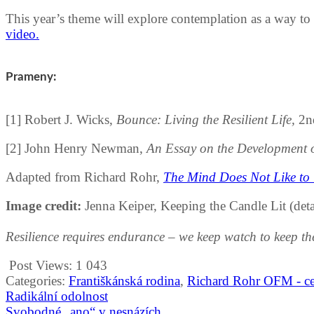
This year’s theme will explore contemplation as a way to
video.
Prameny:
[1] Robert J. Wicks,
Bounce: Living the Resilient Life,
2n
[2] John Henry Newman,
An Essay on the Development o
Adapted from Richard Rohr,
The Mind Does Not Like to
Image credit:
Jenna Keiper, Keeping the Candle Lit (det
Resilience requires endurance – we keep watch to keep the
Post Views:
1 043
Categories:
Františkánská rodina
,
Richard Rohr OFM - cen
Navigace
Radikální odolnost
pro
Svobodné „ano“ v nesnázích