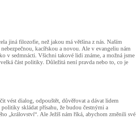
a jiná filozofie, než jakou má většina z nás. Naším
a nebezpečnou, kacířskou a novou. Ale v evangeliu nám
ko v sedmnácti. Všichni takové lidi známe, a možná jsme
elká část politiky. Důležitá není pravda nebo to, co je
t vést dialog, odpouštět, důvěřovat a dávat lidem
politiky skládat přísahu, že budou čestnými a
ho „království“. Ale Ježíš nám říká, abychom změnili své