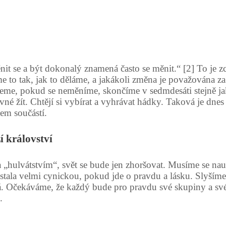
se a být dokonalý znamená často se měnit.“ [2] To je zcel
 to tak, jak to děláme, a jakákoli změna je považována z
eme, pokud se neměníme, skončíme v sedmdesáti stejně ja
é žít. Chtějí si vybírat a vyhrávat hádky. Taková je dnes v
sem součástí.
í království
„hulvátstvím“, svět se bude jen zhoršovat. Musíme se nauči
tala velmi cynickou, pokud jde o pravdu a lásku. Slyšíme 
á. Očekáváme, že každý bude pro pravdu své skupiny a své
.