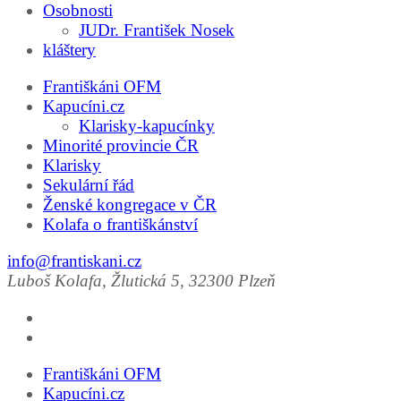
Osobnosti
JUDr. František Nosek
kláštery
Františkáni OFM
Kapucíni.cz
Klarisky-kapucínky
Minorité provincie ČR
Klarisky
Sekulární řád
Ženské kongregace v ČR
Kolafa o františkánství
info@frantiskani.cz
Luboš Kolafa, Žlutická 5, 32300 Plzeň
Františkáni OFM
Kapucíni.cz