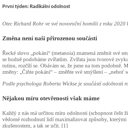
První týden: Radikální odolnost
Otec Richard Rohr ve své novoroční homilii z roku 2020 k
Změna není naší přirozenou součástí
Řecké slovo „pokání“ (metanoia) znamená změnit své smýš
se hodně podobáme zvířatům. Zvířata jsou tvorové zvyku.
rutinu, rozčílí se. Obávám se, že jsme na tom podobně. Mám
změny: „Čiňte pokání“ – změňte své smýšlení – „neboť se 
Podle psychologa Roberta Wickse je součástí odolnosti r
Nějakou míru otevřenosti však máme
Každý z nás má určitou míru odolnosti (schopnost čelit živ
vědomé rozhodnutí lidí maximalizovat způsoby, kterými s
zkušenostem, a tak se učit. [1]