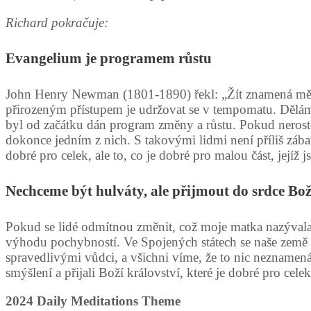
Richard pokračuje:
Evangelium je programem růstu
John Henry Newman (1801-1890) řekl: „Žít znamená měnit 
přirozeným přístupem je udržovat se v tempomatu. Děláme
byl od začátku dán program změny a růstu. Pokud nerost
dokonce jedním z nich. S takovými lidmi není příliš zábavn
dobré pro celek, ale to, co je dobré pro malou část, jejíž j
Nechceme být hulváty, ale přijmout do srdce Bož
Pokud se lidé odmítnou změnit, což moje matka nazývala 
výhodu pochybností. Ve Spojených státech se naše země s
spravedlivými vůdci, a všichni víme, že to nic neznamen
smýšlení a přijali Boží království, které je dobré pro celek
2024 Daily Meditations Theme