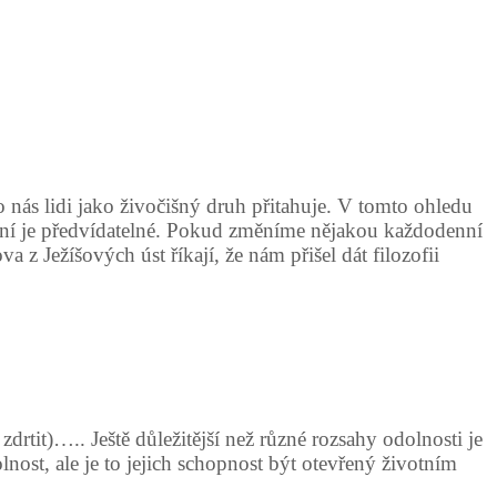
nás lidi jako živočišný druh přitahuje. V tomto ohledu
vání je předvídatelné. Pokud změníme nějakou každodenní
 z Ježíšových úst říkají, že nám přišel dát filozofii
drtit)….. Ještě důležitější než různé rozsahy odolnosti je
ost, ale je to jejich schopnost být otevřený životním