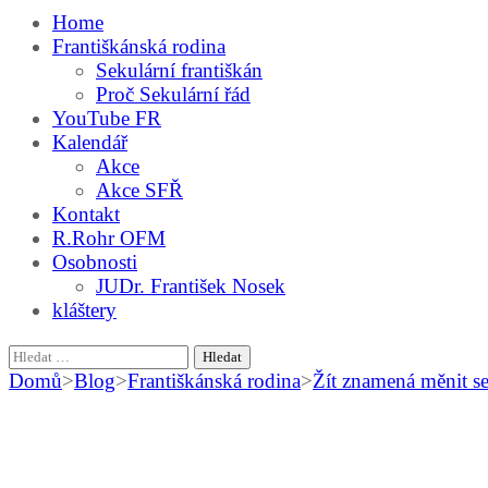
Home
Františkánská rodina
Sekulární františkán
Proč Sekulární řád
YouTube FR
Kalendář
Akce
Akce SFŘ
Kontakt
R.Rohr OFM
Osobnosti
JUDr. František Nosek
kláštery
Vyhledávání
Domů
>
Blog
>
Františkánská rodina
>
Žít znamená měnit s