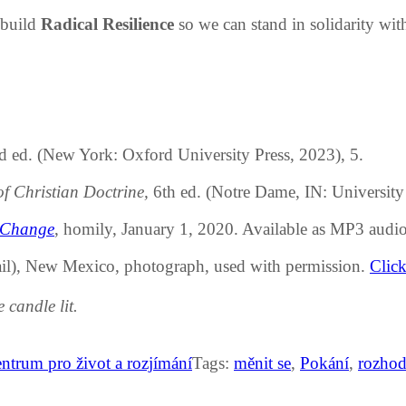
 build
Radical Resilience
so we can stand in solidarity wi
d ed. (New York: Oxford University Press, 2023), 5.
f Christian Doctrine,
6th ed. (Notre Dame, IN: University
 Change
, homily, January 1, 2020. Available as MP3 audio
ail), New Mexico, photograph, used with permission.
Click
 candle lit.
trum pro život a rozjímání
Tags:
měnit se
,
Pokání
,
rozhod