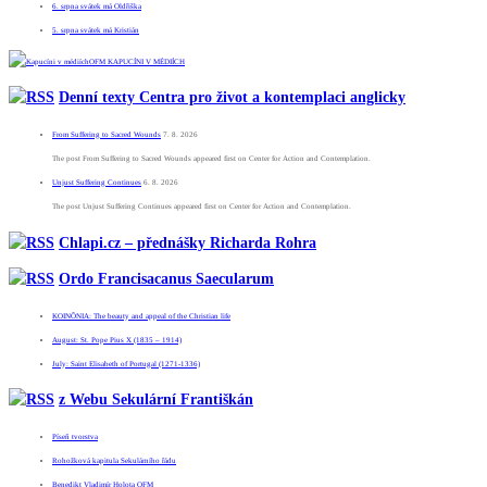
6. srpna svátek má Oldřiška
5. srpna svátek má Kristián
OFM KAPUCÍNI V MÉDIÍCH
Denní texty Centra pro život a kontemplaci anglicky
From Suffering to Sacred Wounds
7. 8. 2026
The post From Suffering to Sacred Wounds appeared first on Center for Action and Contemplation.
Unjust Suffering Continues
6. 8. 2026
The post Unjust Suffering Continues appeared first on Center for Action and Contemplation.
Chlapi.cz – přednášky Richarda Rohra
Ordo Francisacanus Saecularum
KOINÕNIA: The beauty and appeal of the Christian life
August: St. Pope Pius X (1835 – 1914)
July: Saint Elisabeth of Portugal (1271-1336)
z Webu Sekulární Františkán
Píseň tvorstva
Rohožková kapitula Sekulárního řádu
Benedikt Vladimír Holota OFM