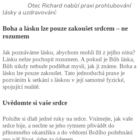
Otec Richard nabízí praxi prohlubování
lásky a uzdravování:
Boha a lásku lze pouze zakoušet srdcem – ne
rozumem
Jak poznáváme lásku, abychom mohli žít z jejího nitra?
Lásku nelze pochopit rozumem. A pokud je Bůh láska,
Bůh nikdy nebude podléhat mysli, jak ji známe. Boha a
lásku lze pouze zakoušet. Tato jednoduchá praxe je
pozváním k setkání s láskou v její samotné fyzické,
spojující realitě.
Uvědomte si vaše srdce
Položte si dlaň jedné ruky na srdce. Vnímejte, jak vaše
srdce bije, a nechte se jeho rytmem přivádět do
přítomného okamžiku a do vědomí Božího požehnání
pro váš život, úder za úderem.