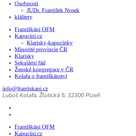
Osobnosti
JUDr. František Nosek
kláštery
Františkáni OFM
Kapucíni.cz
Klarisky-kapucínky
Minorité provincie ČR
Klarisky
Sekulární řád
Ženské kongregace v ČR
Kolafa o františkánství
info@frantiskani.cz
Luboš Kolafa, Žlutická 5, 32300 Plzeň
Františkáni OFM
Kapucíni.cz