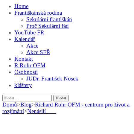
Home
Františkánská rodina
Sekulární františkán
Proč Sekulární řád
YouTube FR
Kalendář
Akce
Akce SFŘ
Kontakt
R.Rohr OFM
Osobnosti
JUDr. František Nosek
kláštery
Vyhledávání
Domů
>
Blog
>
Richard Rohr OFM - centrum pro život a
rozjímání
>
Nenásilí