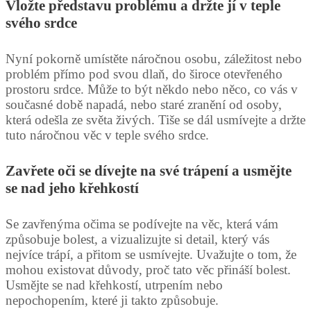
Vložte představu problému a držte jí v teple
svého srdce
Nyní pokorně umístěte náročnou osobu, záležitost nebo
problém přímo pod svou dlaň, do široce otevřeného
prostoru srdce. Může to být někdo nebo něco, co vás v
současné době napadá, nebo staré zranění od osoby,
která odešla ze světa živých. Tiše se dál usmívejte a držte
tuto náročnou věc v teple svého srdce.
Zavřete oči se dívejte na své trápení a usmějte
se nad jeho křehkostí
Se zavřenýma očima se podívejte na věc, která vám
způsobuje bolest, a vizualizujte si detail, který vás
nejvíce trápí, a přitom se usmívejte. Uvažujte o tom, že
mohou existovat důvody, proč tato věc přináší bolest.
Usmějte se nad křehkostí, utrpením nebo
nepochopením, které ji takto způsobuje.