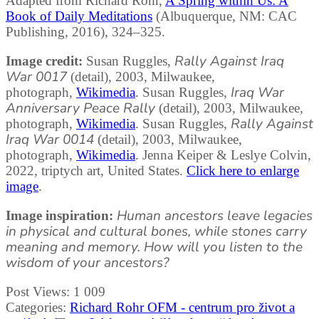
Adapted from Richard Rohr,
A Spring within Us: A
Book of Daily Meditations
(Albuquerque, NM: CAC
Publishing, 2016), 324–325.
Rally Against Iraq
Image credit:
Susan Ruggles,
War 0017
(detail), 2003, Milwaukee,
Iraq War
photograph,
Wikimedia
. Susan Ruggles,
Anniversary Peace Rally
(detail), 2003, Milwaukee,
Rally Against
photograph,
Wikimedia
. Susan Ruggles,
Iraq War 0014
(detail), 2003, Milwaukee,
photograph,
Wikimedia
. Jenna Keiper & Leslye Colvin,
2022, triptych art, United States.
Click here to enlarge
image
.
Human ancestors leave legacies
Image inspiration:
in physical and cultural bones, while stones carry
meaning and memory. How will you listen to the
wisdom of your ancestors?
Post Views:
1 009
Categories:
Richard Rohr OFM - centrum pro život a