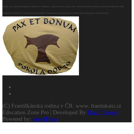
Někdy si to neuvědomujeme jak hodně sv. František z Assisi ovlivnil celou církev. Do Františkánské rodiny patří mnoho řeholních řádů
mužských i ženských a mnoho různých institucí. Pokusím se postupem času vykreslit celou její pestrost. Luboš Kolafa
(C) Františkánská rodina v ČR. www. frantiskani.cz
Education Zone Pro | Developed By
Rara Themes
.
Powered by:
WordPress
.