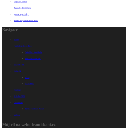
Výpisky z knih
Zahrádka františkána
poezie a povídky
Kronika společenství v Plzni
Navigace
Home
Františkánská rodina
Sekulární františkán
Proč Sekulární řád
YouTube FR
Kalendář
Akce
Akce SFŘ
Kontakt
R.Rohr OFM
Osobnosti
JUDr. František Nosek
kláštery
Můj cíl na webu frantiskani.cz