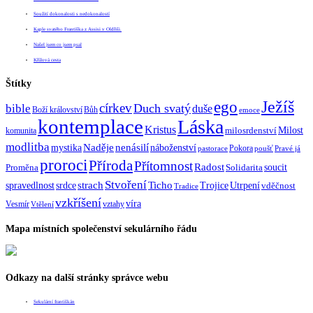
Soužití dokonalosti s nedokonalostí
Kaple svatého Františka z Assisi v Oldřiši.
Našel jsem co jsem psal
Křížová cesta
Štítky
Ježíš
ego
církev
bible
Duch svatý
duše
Boží království
Bůh
emoce
kontemplace
Láska
Kristus
Milost
milosrdenství
komunita
modlitba
Naděje
mystika
nenásilí
náboženství
Pokora
pastorace
poušť
Pravé já
proroci
Příroda
Přítomnost
Radost
soucit
Proměna
Solidarita
Stvoření
strach
spravedlnost
Ticho
Trojice
Utrpení
srdce
vděčnost
Tradice
vzkříšení
víra
Vesmír
vztahy
Vtělení
Mapa místních společenství sekulárního řádu
Odkazy na další stránky správce webu
Sekulární františkán