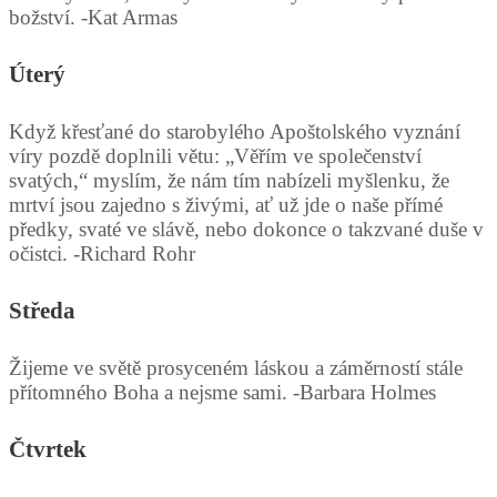
božství. -Kat Armas
Úterý
Když křesťané do starobylého Apoštolského vyznání
víry pozdě doplnili větu: „Věřím ve společenství
svatých,“ myslím, že nám tím nabízeli myšlenku, že
mrtví jsou zajedno s živými, ať už jde o naše přímé
předky, svaté ve slávě, nebo dokonce o takzvané duše v
očistci. -Richard Rohr
Středa
Žijeme ve světě prosyceném láskou a záměrností stále
přítomného Boha a nejsme sami. -Barbara Holmes
Čtvrtek