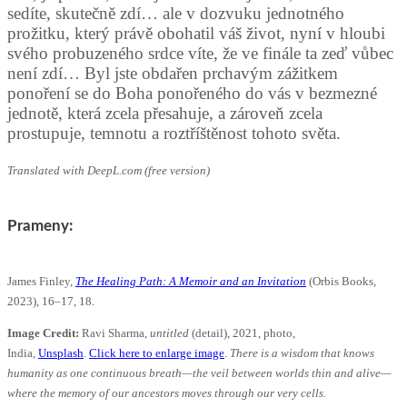
sedíte, skutečně zdí… ale v dozvuku jednotného
prožitku, který právě obohatil váš život, nyní v hloubi
svého probuzeného srdce víte, že ve finále ta zeď vůbec
není zdí… Byl jste obdařen prchavým zážitkem
ponoření se do Boha ponořeného do vás v bezmezné
jednotě, která zcela přesahuje, a zároveň zcela
prostupuje, temnotu a roztříštěnost tohoto světa.
Translated with DeepL.com (free version)
Prameny:
James Finley,
The Healing Path: A Memoir and an Invitation
(Orbis Books,
2023), 16–17, 18.
Image Credit:
Ravi Sharma,
untitled
(detail), 2021, photo,
India,
Unsplash
.
Click here to enlarge image
.
There is a wisdom that knows
humanity as one continuous breath—the veil between worlds thin and alive—
where the memory of our ancestors moves through our very cells.