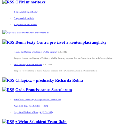
OFM minorite.cz
8. srpna svátek má Soběslav
7. srpna svátek má Lada
6. srpna svátek má Oldřiška
OFM KAPUCÍNI V MÉDIÍCH
Denní texty Centra pro život a kontemplaci anglicky
Job and the Mystery of Suffering: Weekly Summary
8. 8. 2026
The post Job and the Mystery of Suffering: Weekly Summary appeared first on Center for Action and Contemplation.
From Suffering to Sacred Wounds
7. 8. 2026
The post From Suffering to Sacred Wounds appeared first on Center for Action and Contemplation.
Chlapi.cz – přednášky Richarda Rohra
Ordo Francisacanus Saecularum
KOINÕNIA: The beauty and appeal of the Christian life
August: St. Pope Pius X (1835 – 1914)
July: Saint Elisabeth of Portugal (1271-1336)
z Webu Sekulární Františkán