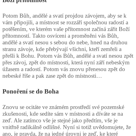
Boží přítomnost
Potom Bůh, andělé a svatí projdou závojem, aby se k
vám připojili, a místnost se rozzáří společnou radostí a
potěšením, ve kterém vaše přítomnost začíná zářit Boží
přítomností. Takto osvíceni a proměněni vás Bůh,
andělé a svatí nesou s sebou do nebe, hned na druhou
stranu závoje, kde přebývají všichni, kteří zemřeli a
přešli k Bohu. Potom vás Bůh, andělé a svatí nesou zpět
přes závoj, zpět do místnosti, která nyní září nebeským
úžasem a radostí. Potom vás znovu přenesou zpět do
nebeské říše a pak zase zpět do místnosti…
Ponoření se do Boha
Znovu se ocitáte ve známém prostředí své pozemské
zkušenosti, kde sedíte sám v místnosti a díváte se na
zeď. Ale zatímco vše je stejné jako předtím, vše je
vnitřně radikálně odlišné. Nyní si totiž uvědomujete, že
ano, je pravda, že na jedné úrovni je zeď, ke které