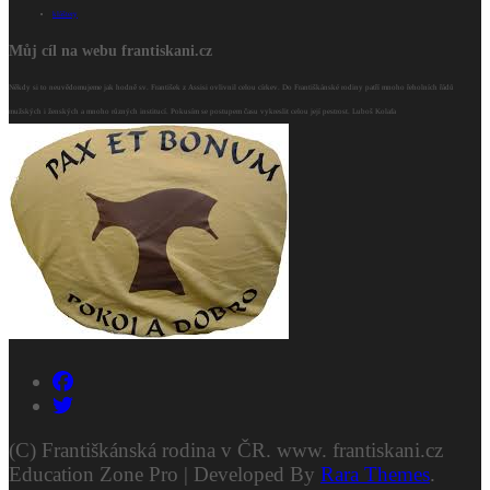
kláštery
Můj cíl na webu frantiskani.cz
Někdy si to neuvědomujeme jak hodně sv. František z Assisi ovlivnil celou církev. Do Františkánské rodiny patří mnoho řeholních řádů
mužských i ženských a mnoho různých institucí. Pokusím se postupem času vykreslit celou její pestrost. Luboš Kolafa
(C) Františkánská rodina v ČR. www. frantiskani.cz
Education Zone Pro | Developed By
Rara Themes
.