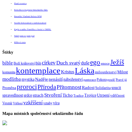
Píseň tvorstva
Rohožková kapitula Sekulárního řádu
Benedikt Vladimír Holota OFM
Soužití dokonalosti s nedokonalostí
Kaple svatého Františka z Assisi v Oldřiši.
Našel jsem co jsem psal
Křížová cesta
Štítky
Ježíš
ego
církev
bible
Duch svatý
duše
Boží království
Bůh
emoce
kontemplace
Láska
Kristus
Milost
milosrdenství
komunita
modlitba
Naděje
mystika
nenásilí
náboženství
Pokora
pastorace
poušť
Pravé já
proroci
Příroda
Přítomnost
Radost
soucit
Proměna
Solidarita
Stvoření
strach
spravedlnost
Ticho
Trojice
Utrpení
srdce
vděčnost
Tradice
vzkříšení
víra
Vesmír
vztahy
Vtělení
Mapa místních společenství sekulárního řádu