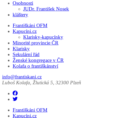
Osobnosti
JUDr. František Nosek
kláštery
Františkáni OFM
Kapucíni.cz
Klarisky-kapucínky
Minorité provincie ČR
Klarisky
Sekulární řád
Ženské kongregace v ČR
Kolafa o františkánství
info@frantiskani.cz
Luboš Kolafa, Žlutická 5, 32300 Plzeň
Františkáni OFM
Kapucíni.cz