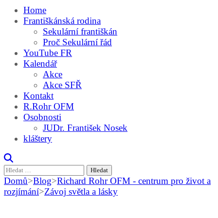
Home
Františkánská rodina
Sekulární františkán
Proč Sekulární řád
YouTube FR
Kalendář
Akce
Akce SFŘ
Kontakt
R.Rohr OFM
Osobnosti
JUDr. František Nosek
kláštery
Vyhledávání
Domů
>
Blog
>
Richard Rohr OFM - centrum pro život a
rozjímání
>
Závoj světla a lásky