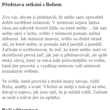
Představa setkání s Bohem
Zvu vás, abyste si představili, že sedíte sami uprostřed
dobře osvětlené místnosti. V místnosti nejsou žádná
okna ani nábytek kromě židle, na které sedíte… Jak tam
sedíte sami v tichu, světlo v místnosti pomalu začíná
slábnout. Jak místnost tmavne, světlo na druhé straně
zdi, ke které sedíte, se pomalu stává jasnější a jasnější.
Začínáte si uvědomovat, že zeď, ke které sedíte, není ve
skutečnosti pevná zeď, jak jste si představovali, ale spíše
tenký závoj, který se stává stále průsvitnějším ve světle,
které jím prosvítá, a vyplňuje temnotu vaší místnosti
neznámým světlem.
Ve světle, které prosvítá z druhé strany závoje, vidíš
Boha, anděly a svaté. Všichni se smějí a mávají na tebe,
dávají ti najevo, jak jsou rádi, že je můžeš vidět. Začnete
se smát a mávat jim na oplátku.