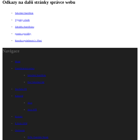
Odkazy na další stránky správce webu
Sekulární františkán
Výpisky z knih
Zahrádka františkána
poezie a povídky
Kronika společenství v Plzni
Navigace
Home
Františkánská rodina
Sekulární františkán
Proč Sekulární řád
YouTube FR
Kalendář
Akce
Akce SFŘ
Kontakt
R.Rohr OFM
Osobnosti
JUDr. František Nosek